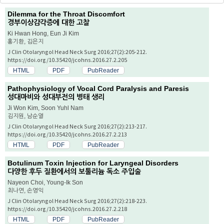
Dilemma for the Throat Discomfort
경부이상감각증에 대한 고찰
Ki Hwan Hong, Eun Ji Kim
홍기환, 김은지
J Clin Otolaryngol Head Neck Surg 2016;27(2):205-212.
https://doi.org/10.35420/jcohns.2016.27.2.205
HTML
PDF
PubReader
Pathophysiology of Vocal Cord Paralysis and Paresis
성대마비와 성대부전의 병태 생리
Ji Won Kim, Soon Yuhl Nam
김지원, 남순열
J Clin Otolaryngol Head Neck Surg 2016;27(2):213-217.
https://doi.org/10.35420/jcohns.2016.27.2.213
HTML
PDF
PubReader
Botulinum Toxin Injection for Laryngeal Disorders
다양한 후두 질환에서의 보툴리늄 독소 주입술
Nayeon Choi, Young-Ik Son
최나연, 손영익
J Clin Otolaryngol Head Neck Surg 2016;27(2):218-223.
https://doi.org/10.35420/jcohns.2016.27.2.218
HTML
PDF
PubReader