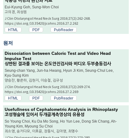
박동성 이명의 원인과 치료
Eui-Kyung Goh, Sung-Won Choi
고의경, 최성원
J Clin Otolaryngol Head Neck Surg 2016;27(2):262-268.
https://doi.org/10.35420/jcohns.2016.27.2.262
HTML
PDF
PubReader
원저
Dissociation between Caloric Test and Video Head
Impulse Test
상반된 결과를 보이는 온도안진검사와 비디오 두부충동검사
Seung-chan Yang, Jun-ha Hwang, Hyun Ji Kim, Seung-Chul Lee,
Kyu-Sung Kim
양승찬, 황준하, 김현지, 이승철, 김규성
J Clin Otolaryngol Head Neck Surg 2016;27(2):269-274.
https://doi.org/10.35420/jcohns.2016.27.2.269
HTML
PDF
PubReader
Usefullness of Cephalometric Analysis in Rhinoplasty
코성형술에 있어서 두개골계측영상의 유용성
So Young Choi, Ku Da Mo Song, Ho Yun Lee, Dong Sik Chang, Ah-
Young Kim, Myoung Su Choi
최소영, 송커다모, 이호윤, 장동식, 김아영, 최명수
J Clin Otolaryngol Head Neck Surg 2016;27(2):275-280.