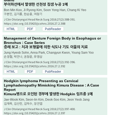
Gland
부이하선에서 발생한 선천성 침샘 누공 1예
Bon Min Koo, Ji Ryong Kim, Soon Yong Han, Chang Ki Yeo
구본민, 김지룡, 한순용, 여창기
J Clin Otolaryngol Head Neck Surg 2016;27(2):388-391.
https://doi.org/10.35420/jcohns.2016.27.2.388
HTML
PDF
PubReader
Management of Denture Foreign Body in Esophagus or
Bronchus : Case Series
증례 보고 : 치과 보형물에 의한 식도나 기도 이물의 치료
Jung Hyeob Sohn, Anna Park, Changyun Kwon, Young Sam Yoo
손정협, 박안나, 권창윤, 유영삼
J Clin Otolaryngol Head Neck Surg 2016;27(2):392-396.
https://doi.org/10.35420/jcohns.2016.27.2.392
HTML
PDF
PubReader
Hodgkin lymphoma Presenting as Cervical
Lymphadenopathy Mimicking Kimura Disease : A Case
Report
Kimura병으로 오인된 경부에 발생한 Hodgkin 림프종 1예
Jae-Wook Kim, Seon-lin Kim, Deok-Soo Kim, Jeon Yeob Jang
김재욱, 김선린, 김덕수, 장전엽
J Clin Otolaryngol Head Neck Surg 2016;27(2):397-400.
https://doi.org/10.35420/jcohns.2016.27.2.397