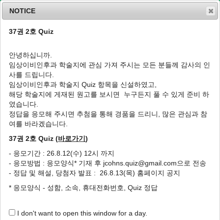
NOTICE
37권 2호 Quiz
MENU
T
o
안녕하십니까.
g
임상이비인후과 학술지에 관심 가져 주시는 모든 분들께 감사의 인
g
사를 드립니다.
l
List of Articles
임상이비인후과 학술지 Quiz 항목을 신설하였고,
e
해당 학술지에 게재된 원고를 보시면 누구든지 풀 수 있게 준비 하
n
였습니다.
a
v
정답을 응모해 주시면 추첨을 통해 경품을 드리니, 많은 관심과 참
Journal of Clinical Otolaryngology Head and
i
여를 바라겠습니다.
Neck Surgery. Vol. 27, No. 2, 2016
g
37권 2호 Quiz (
바로가기
)
a
특집
t
- 응모기간 : 26.8.12(수) 12시 까지
i
Clinical Usefulness of Laryngeal Electromyography
- 응모방법 : 응모양식* 기재 후 jcohns.quiz@gmail.com으로 전송
o
후두근전도의 임상적 적용
- 정답 및 해설, 당첨자 발표 : 26.8.13(목) 홈페이지 공지
n
Soo Yeon Jung, Sung Min Chung
* 응모양식 - 성함, 소속, 휴대전화번호, Quiz 정답
정수연, 정성민
J Clin Otolaryngol Head Neck Surg 2016;27(2):201-204.
https://doi.org/10.35420/jcohns.2016.27.2.201
I don't want to open this window for a day.
HTML
PDF
PubReader