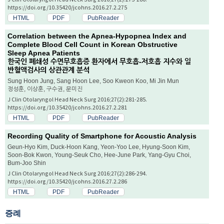
https://doi.org/10.35420/jcohns.2016.27.2.275
HTML
PDF
PubReader
Correlation between the Apnea-Hypopnea Index and
Complete Blood Cell Count in Korean Obstructive
Sleep Apnea Patients
한국인 폐쇄성 수면무호흡증 환자에서 무호흡-저호흡 지수와 일
반혈액검사의 상관관계 분석
Sung Hoon Jung, Sang Hoon Lee, Soo Kweon Koo, Mi Jin Mun
정성훈, 이상훈, 구수권, 문미진
J Clin Otolaryngol Head Neck Surg 2016;27(2):281-285.
https://doi.org/10.35420/jcohns.2016.27.2.281
HTML
PDF
PubReader
Recording Quality of Smartphone for Acoustic Analysis
Geun-Hyo Kim, Duck-Hoon Kang, Yeon-Yoo Lee, Hyung-Soon Kim,
Soon-Bok Kwon, Young-Seuk Cho, Hee-June Park, Yang-Gyu Choi,
Bum-Joo Shin
J Clin Otolaryngol Head Neck Surg 2016;27(2):286-294.
https://doi.org/10.35420/jcohns.2016.27.2.286
HTML
PDF
PubReader
증례