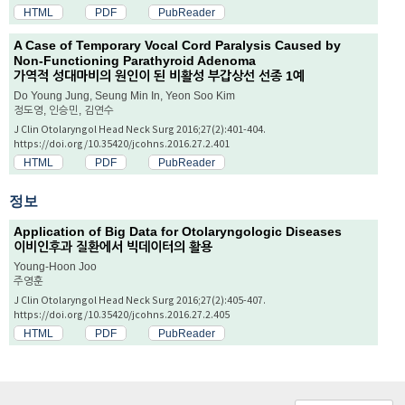
HTML
PDF
PubReader
A Case of Temporary Vocal Cord Paralysis Caused by
Non-Functioning Parathyroid Adenoma
가역적 성대마비의 원인이 된 비활성 부갑상선 선종 1예
Do Young Jung, Seung Min In, Yeon Soo Kim
정도영, 인승민, 김연수
J Clin Otolaryngol Head Neck Surg 2016;27(2):401-404.
https://doi.org/10.35420/jcohns.2016.27.2.401
HTML
PDF
PubReader
정보
Application of Big Data for Otolaryngologic Diseases
이비인후과 질환에서 빅데이터의 활용
Young-Hoon Joo
주영훈
J Clin Otolaryngol Head Neck Surg 2016;27(2):405-407.
https://doi.org/10.35420/jcohns.2016.27.2.405
HTML
PDF
PubReader