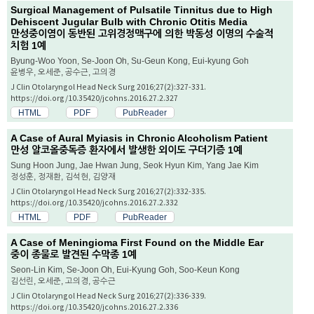
Surgical Management of Pulsatile Tinnitus due to High
Dehiscent Jugular Bulb with Chronic Otitis Media
만성중이염이 동반된 고위경정맥구에 의한 박동성 이명의 수술적
치험 1예
Byung-Woo Yoon, Se-Joon Oh, Su-Geun Kong, Eui-kyung Goh
윤병우, 오세준, 공수근, 고의경
J Clin Otolaryngol Head Neck Surg 2016;27(2):327-331.
https://doi.org/10.35420/jcohns.2016.27.2.327
HTML
PDF
PubReader
A Case of Aural Myiasis in Chronic Alcoholism Patient
만성 알코올중독증 환자에서 발생한 외이도 구더기증 1예
Sung Hoon Jung, Jae Hwan Jung, Seok Hyun Kim, Yang Jae Kim
정성훈, 정재환, 김석현, 김양재
J Clin Otolaryngol Head Neck Surg 2016;27(2):332-335.
https://doi.org/10.35420/jcohns.2016.27.2.332
HTML
PDF
PubReader
A Case of Meningioma First Found on the Middle Ear
중이 종물로 발견된 수막종 1예
Seon-Lin Kim, Se-Joon Oh, Eui-Kyung Goh, Soo-Keun Kong
김선린, 오세준, 고의경, 공수근
J Clin Otolaryngol Head Neck Surg 2016;27(2):336-339.
https://doi.org/10.35420/jcohns.2016.27.2.336