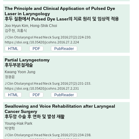
The Principle and Clinical Application of Pulsed Dye
Laser in Laryngology
후두 질환에서 Pulsed Dye Laser의 치료 원리 및 임상적 적용
Joo Hyun Kim, Hong-Shik Choi
김주현, 최홍식
J Clin Otolaryngol Head Neck Surg 2016;27(2):224-230.
https://doi.org/10.35420/jcohns.2016.27.2.224
HTML
PDF
PubReader
Partial Laryngectomy
후두부분절제술
Kwang Yoon Jung
정광윤
J Clin Otolaryngol Head Neck Surg 2016;27(2):231-233.
https://doi.org/10.35420/jcohns.2016.27.2.231
HTML
PDF
PubReader
Swallowing and Voice Rehabilitation after Laryngeal
Cancer Surgery
후두암 수술 후 연하 및 발성 재활
Young-Hak Park
박영학
J Clin Otolaryngol Head Neck Surg 2016;27(2):234-238.