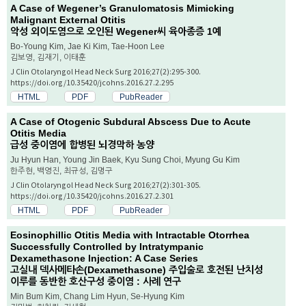
A Case of Wegener’s Granulomatosis Mimicking
Malignant External Otitis
악성 외이도염으로 오인된 Wegener씨 육아종증 1예
Bo-Young Kim, Jae Ki Kim, Tae-Hoon Lee
김보영, 김재기, 이태훈
J Clin Otolaryngol Head Neck Surg 2016;27(2):295-300.
https://doi.org/10.35420/jcohns.2016.27.2.295
HTML
PDF
PubReader
A Case of Otogenic Subdural Abscess Due to Acute
Otitis Media
급성 중이염에 합병된 뇌경막하 농양
Ju Hyun Han, Young Jin Baek, Kyu Sung Choi, Myung Gu Kim
한주현, 백영진, 최규성, 김명구
J Clin Otolaryngol Head Neck Surg 2016;27(2):301-305.
https://doi.org/10.35420/jcohns.2016.27.2.301
HTML
PDF
PubReader
Eosinophillic Otitis Media with Intractable Otorrhea
Successfully Controlled by Intratympanic
Dexamethasone Injection: A Case Series
고실내 덱사메타손(Dexamethasone) 주입술로 호전된 난치성
이루를 동반한 호산구성 중이염 : 사례 연구
Min Bum Kim, Chang Lim Hyun, Se-Hyung Kim