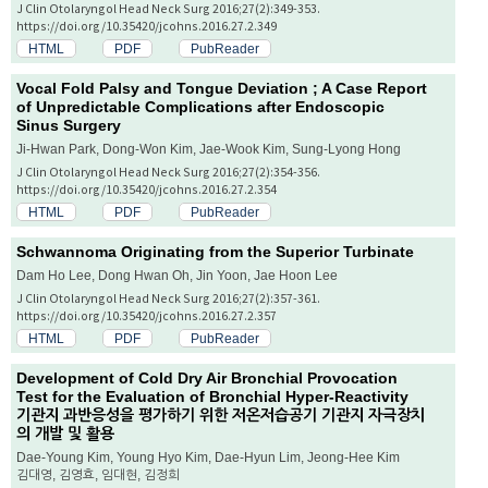
J Clin Otolaryngol Head Neck Surg 2016;27(2):349-353.
https://doi.org/10.35420/jcohns.2016.27.2.349
HTML
PDF
PubReader
Vocal Fold Palsy and Tongue Deviation ; A Case Report
of Unpredictable Complications after Endoscopic
Sinus Surgery
Ji-Hwan Park, Dong-Won Kim, Jae-Wook Kim, Sung-Lyong Hong
J Clin Otolaryngol Head Neck Surg 2016;27(2):354-356.
https://doi.org/10.35420/jcohns.2016.27.2.354
HTML
PDF
PubReader
Schwannoma Originating from the Superior Turbinate
Dam Ho Lee, Dong Hwan Oh, Jin Yoon, Jae Hoon Lee
J Clin Otolaryngol Head Neck Surg 2016;27(2):357-361.
https://doi.org/10.35420/jcohns.2016.27.2.357
HTML
PDF
PubReader
Development of Cold Dry Air Bronchial Provocation
Test for the Evaluation of Bronchial Hyper-Reactivity
기관지 과반응성을 평가하기 위한 저온저습공기 기관지 자극장치
의 개발 및 활용
Dae-Young Kim, Young Hyo Kim, Dae-Hyun Lim, Jeong-Hee Kim
김대영, 김영효, 임대현, 김정희