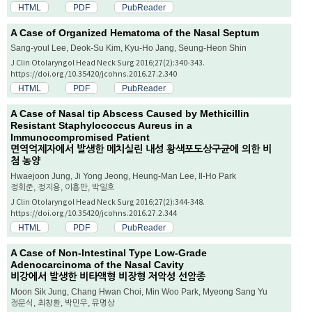
HTML
PDF
PubReader
A Case of Organized Hematoma of the Nasal Septum
Sang-youl Lee, Deok-Su Kim, Kyu-Ho Jang, Seung-Heon Shin
J Clin Otolaryngol Head Neck Surg 2016;27(2):340-343.
https://doi.org/10.35420/jcohns.2016.27.2.340
HTML
PDF
PubReader
A Case of Nasal tip Abscess Caused by Methicillin
Resistant Staphylococcus Aureus in a
Immunocompromised Patient
면역억제자에서 발생한 메치실린 내성 황색포도상구균에 의한 비
첨 농양
Hwaejoon Jung, Ji Yong Jeong, Heung-Man Lee, Il-Ho Park
정회준, 정지용, 이흥만, 박일호
J Clin Otolaryngol Head Neck Surg 2016;27(2):344-348.
https://doi.org/10.35420/jcohns.2016.27.2.344
HTML
PDF
PubReader
A Case of Non-Intestinal Type Low-Grade
Adenocarcinoma of the Nasal Cavity
비강에서 발생한 비타액형 비장형 저악성 선암종
Moon Sik Jung, Chang Hwan Choi, Min Woo Park, Myeong Sang Yu
정문식, 최창환, 박민우, 유명상