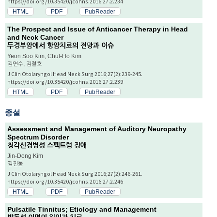
https://doi.org/10.35420/jcohns.2016.27.2.234
HTML
PDF
PubReader
The Prospect and Issue of Anticancer Therapy in Head
and Neck Cancer
두경부암에서 항암치료의 전망과 이슈
Yeon Soo Kim, Chul-Ho Kim
김연수, 김철호
J Clin Otolaryngol Head Neck Surg 2016;27(2):239-245.
https://doi.org/10.35420/jcohns.2016.27.2.239
HTML
PDF
PubReader
종설
Assessment and Management of Auditory Neuropathy
Spectrum Disorder
청각신경병성 스펙트럼 장애
Jin-Dong Kim
김진동
J Clin Otolaryngol Head Neck Surg 2016;27(2):246-261.
https://doi.org/10.35420/jcohns.2016.27.2.246
HTML
PDF
PubReader
Pulsatile Tinnitus; Etiology and Management