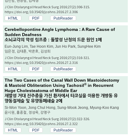
김민범, 현창림, 김세형
J Clin Otolaryngol Head Neck Surg 2016;27(2):306-315.
https://doi.org/10.35420/jcohns.2016.27.2.306
HTML
PDF
PubReader
Cerebellopontine Angle Lymphoma : A Rare Cause of
Sudden Deafness
소뇌교각의 악성 림프종 : 돌발성 난청의 드문 원인 1예
Eun-Jung Lim, Tae Hoon Kim, Jun Ho Park, SungHee Kim
임은정, 김태훈, 박준호, 김성희
J Clin Otolaryngol Head Neck Surg 2016;27(2):316-321.
https://doi.org/10.35420/jcohns.2016.27.2.316
HTML
PDF
PubReader
The Two Cases of the Canal Wall Down Mastoidectomy
®
& Mastoid Obliteration Using Tachosil
in Recurrent
Huge Cholesteatoma of Middle Ear
재발성 거대 진주종을 가진 환자에서 타코실을 이용한 개방동 유
양동절제술 및 유양동폐쇄술 2예
Si-Won Yoon, Jong Chul Hong, Sung-Wook Jeong, Myung-Koo Kang
윤시원, 홍종철, 정성욱, 강명구
J Clin Otolaryngol Head Neck Surg 2016;27(2):322-326.
https://doi.org/10.35420/jcohns.2016.27.2.322
HTML
PDF
PubReader