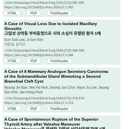
J Clin Otolaryngol Head Neck Surg 2016;27(2):362-365.
https://doi.org/10.35420/jcohns.2016.27.2.362
HTML
PDF
PubReader
A Case of Visual Loss Due to Isolated Maxillary
Sinusitis
고립성 상악동 부비동염으로 시력 소실이 유발된 환자 1예
Eun Sub Lee, Ji Sun Kim
이은섭, 김지선
J Clin Otolaryngol Head Neck Surg 2016;27(2):366-369.
https://doi.org/10.35420/jcohns.2016.27.2.366
HTML
PDF
PubReader
A Case of A Mammary Analogue Secretory Carcinoma
of the Submandibular Gland Mimicking a Second
Branchial Cleft Cyst
Myung Jin Ban, Min Ho Noh, Seong Jun Choi, Hyun Ju Lee, Seung
Soo Kim, Jae Hong Park
J Clin Otolaryngol Head Neck Surg 2016;27(2):370-374.
https://doi.org/10.35420/jcohns.2016.27.2.370
HTML
PDF
PubReader
A Case of Spontaneous Rupture of the Superior
Thyroid Artery after Valsalva Maneuver