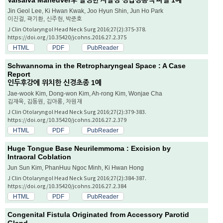
Valsalva Maneuver후 발생한 자발성 상갑상동맥 파열 1예
Jin Geol Lee, Ki Hwan Kwak, Joo Hyun Shin, Jun Ho Park
이진걸, 곽기환, 신주현, 박준호
J Clin Otolaryngol Head Neck Surg 2016;27(2):375-378.
https://doi.org/10.35420/jcohns.2016.27.2.375
HTML
PDF
PubReader
Schwannoma in the Retropharyngeal Space : A Case
Report
인두후강에 위치한 신경초종 1예
Jae-wook Kim, Dong-won Kim, Ah-rong Kim, Wonjae Cha
김재욱, 김동원, 김아롱, 차원재
J Clin Otolaryngol Head Neck Surg 2016;27(2):379-383.
https://doi.org/10.35420/jcohns.2016.27.2.379
HTML
PDF
PubReader
Huge Tongue Base Neurilemmoma : Excision by
Intraoral Coblation
Jun Sun Kim, PhanHuu Ngoc Minh, Ki Hwan Hong
J Clin Otolaryngol Head Neck Surg 2016;27(2):384-387.
https://doi.org/10.35420/jcohns.2016.27.2.384
HTML
PDF
PubReader
Congenital Fistula Originated from Accessory Parotid