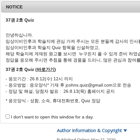
NOTICE
37권 2호 Quiz
안녕하십니까.
임상이비인후과 학술지에 관심 가져 주시는 모든 분들께 감사의 인사
Home
Journal Info
Article A
임상이비인후과 학술지 Quiz 항목을 신설하였고,
해당 학술지에 게재된 원고를 보시면 누구든지 풀 수 있게 준비 하였
J Clin Otolaryngol Head Neck Surg
2016
;
27
(
2
정답을 응모해 주시면 추첨을 통해 경품을 드리니, 많은 관심과 참여
pISSN: 1225-0244, eISSN: 2713-833X
DOI:
https://doi.org/10.35420/jcohns.2016.27
37권 2호 Quiz (
바로가기
)
특집
- 응모기간 : 26.8.12(수) 12시 까지
- 응모방법 : 응모양식* 기재 후 jcohns.quiz@gmail.com으로 전송
경부이상감각증에 대한 고찰
- 정답 및 해설, 당첨자 발표 : 26.8.13(목) 홈페이지 공지
1
,
*
1
홍기환
,
김은지
* 응모양식 - 성함, 소속, 휴대전화번호, Quiz 정답
Dilemma for the Throat Di
1
,
*
1
Ki Hwan Hong
,
Eun Ji Kim
I don't want to open this window for a day.
Author Information & Copyright
▼
Published Online: May 31, 2020