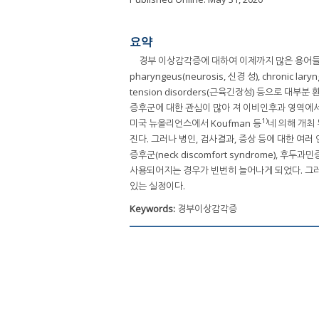
요약
경부 이상감각증에 대하여 이제까지 많은 용어들이
pharyngeus(neurosis, 신경 성), chronic lar
tension disorders(근육긴장성) 등으로 
증후군에 대한 관심이 많아 져 이비인후과 영역에서
1)
미국 뉴올리언스에서 Koufman 등
네 의해 개최 
진다. 그러나 병인, 검사결과, 증상 등에 대한 여
증후군(neck discomfort syndrome), 후두과민증(
사용되어지는 경우가 빈번히 늘어나게 되었다. 그
있는 실정이다.
Keywords:
경부이상감각증