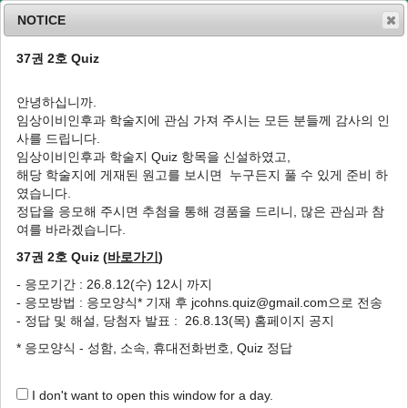
NOTICE
37권 2호 Quiz
MENU
T
o
안녕하십니까.
g
임상이비인후과 학술지에 관심 가져 주시는 모든 분들께 감사의 인
g
사를 드립니다.
l
Article Processing Charges
임상이비인후과 학술지 Quiz 항목을 신설하였고,
e
해당 학술지에 게재된 원고를 보시면 누구든지 풀 수 있게 준비 하
n
였습니다.
a
1) 원고 제출 시 심사료(60,000원)를 납부해야 원고접수가 완료된다.
v
정답을 응모해 주시면 추첨을 통해 경품을 드리니, 많은 관심과 참
i
여를 바라겠습니다.
2) 학술지 발행 후 논문게재료 및 XML가공비, 사진 컬러 인쇄비는 저자에게
g
37권 2호 Quiz (
바로가기
)
a
청구한다.
t
- 응모기간 : 26.8.12(수) 12시 까지
i
3) 농협 301-0092-5417-81 대한이비인후과부을경지부회 임상이비인후과
- 응모방법 : 응모양식* 기재 후 jcohns.quiz@gmail.com으로 전송
o
- 정답 및 해설, 당첨자 발표 : 26.8.13(목) 홈페이지 공지
n
* 응모양식 - 성함, 소속, 휴대전화번호, Quiz 정답
Journal of Clinical Otolaryngology Head
Move to PC Site
and Neck Surgery
I don't want to open this window for a day.