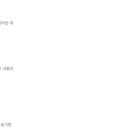
 글자만 대
고 내용과
 표기한