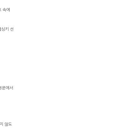
호 속에
헬싱키 선
 본문에서
지 않도