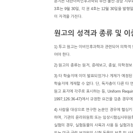
본지는 대한이비인후과학회 부산·울산·경남 지부회에서 
3호는 9월 30일, 각 권 4호는 12월 30일을
이 자격을 가진다.
원고의 성격과 종류 및 이
1) 투고 원고는 이비인후과학과 관련되어 의학적
어야 한다.
2) 원고의 종류는 원저, 증례보고, 종설, 의학정보
3) 타 학술지에 이미 발표되었거나 게재가 예정된
학술지에 게재할 수 없다. 단, 독자층이 다른 타 
원고 표지에 각주로 표시하는 등, Uniform Requirements
1997;126:36-47)에서 규정한 요건을 갖춘 경우
4) 사람을 대상으로 연구한 논문인 경우에 헬싱키 선언(1
하며, 기관의 윤리위원회 또는 임상시험심사위원회(
실험의 경우, 실험동물의 사육과 사용 등 실험과
또는 미국 국립 보건원의 실험 동물의 보호 및 사용에 관한 규