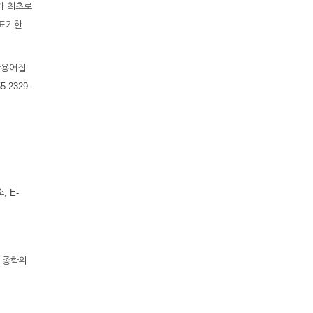
가 최초로
 표기한
학용어집
:2329-
, E-
 최종학위