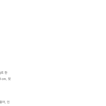
)로 한
 cm, 윗
용어, 인