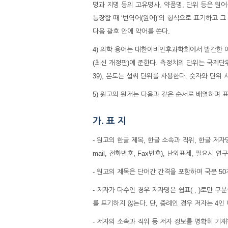
명과 지명 등의 고유명사, 약품명, 단위 등은 원
등장할 때 ‘번역어(원어)’의 형식으로 표기하고 
다음 괄호 안에 약어를 쓴다.
4) 의학 용어는 대한이비인후과학회에서 발간한 
(최신 개정판)에 준한다. 측정치의 단위는 국제단위체계(Int
39), 온도는 섭씨 단위를 사용한다. 숫자와 단위
5) 원고의 원저는 다음과 같은 순서로 배열하며 표
가. 표 지
- ‌원고의 한글 제목, 한글 소속과 직위, 한글 저
mail, 전화번호, Fax번호), 난외표제, 필요시
- 원고의 제목은 단어간 간격을 포함하여 국문 50자
- ‌저자가 다수인 경우 저자명은 쉼표( , )로만 
를 표기하지 않는다. 단, 증례인 경우 저자는 4인
- ‌저자의 소속과 직위 등 저자 정보를 명확히 기재