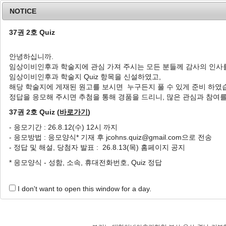
NOTICE
37권 2호 Quiz
안녕하십니까.
임상이비인후과 학술지에 관심 가져 주시는 모든 분들께 감사의 인사
Home
Journal Info
Article A
임상이비인후과 학술지 Quiz 항목을 신설하였고,
해당 학술지에 게재된 원고를 보시면 누구든지 풀 수 있게 준비 하였
정답을 응모해 주시면 추첨을 통해 경품을 드리니, 많은 관심과 참여
Author Guidelines
37권 2호 Quiz (
바로가기
)
- 응모기간 : 26.8.12(수) 12시 까지
Template File
- 응모방법 : 응모양식* 기재 후 jcohns.quiz@gmail.com으로 전송
- 정답 및 해설, 당첨자 발표 : 26.8.13(목) 홈페이지 공지
* 응모양식 - 성함, 소속, 휴대전화번호, Quiz 정답
표지양식(원저,증례,특집,정보)
본문
Endnote Style
I don't want to open this window for a day.