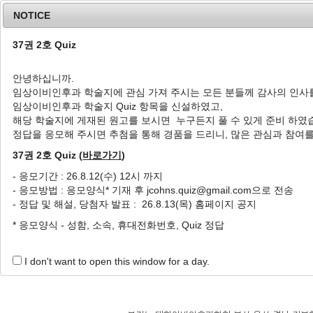
NOTICE
37권 2호 Quiz
안녕하십니까.
임상이비인후과 학술지에 관심 가져 주시는 모든 분들께 감사의 인사
Home
Journal Info
Article A
임상이비인후과 학술지 Quiz 항목을 신설하였고,
해당 학술지에 게재된 원고를 보시면 누구든지 풀 수 있게 준비 하였
정답을 응모해 주시면 추첨을 통해 경품을 드리니, 많은 관심과 참여
Author Guidelines
37권 2호 Quiz (
바로가기
)
- 응모기간 : 26.8.12(수) 12시 까지
Template File
- 응모방법 : 응모양식* 기재 후 jcohns.quiz@gmail.com으로 전송
- 정답 및 해설, 당첨자 발표 : 26.8.13(목) 홈페이지 공지
* 응모양식 - 성함, 소속, 휴대전화번호, Quiz 정답
표지양식(원저,증례,특집,정보)
본문
Endnote Style
I don't want to open this window for a day.