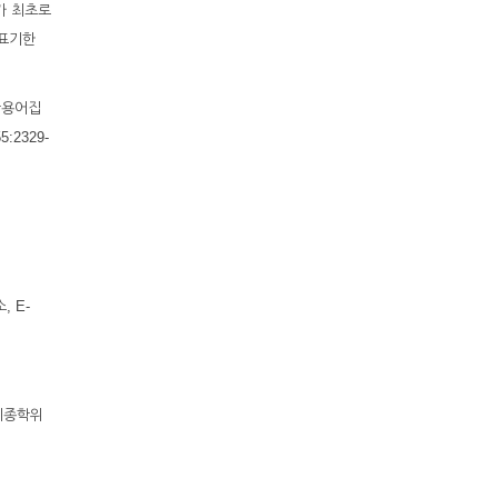
가 최초로
 표기한
학용어집
:2329-
, E-
 최종학위