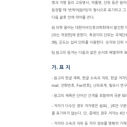
명과 지명 등의 고유명사, 약품명, 단위 등은 원
등장할 때 ‘번역어(원어)’의 형식으로 표기하고 
다음 괄호 안에 약어를 쓴다.
4) 의학 용어는 대한이비인후과학회에서 발간한 
(최신 개정판)에 준한다. 측정치의 단위는 국제단위체계(Int
39), 온도는 섭씨 단위를 사용한다. 숫자와 단위
5) 원고의 원저는 다음과 같은 순서로 배열하며 표
가. 표 지
- ‌원고의 한글 제목, 한글 소속과 직위, 한글 저
mail, 전화번호, Fax번호), 난외표제, 필요시
- 원고의 제목은 단어간 간격을 포함하여 국문 50자
- ‌저자가 다수인 경우 저자명은 쉼표( , )로만 
를 표기하지 않는다. 단, 증례인 경우 저자는 4인
- ‌저자의 소속과 직위 등 저자 정보를 명확히 기재