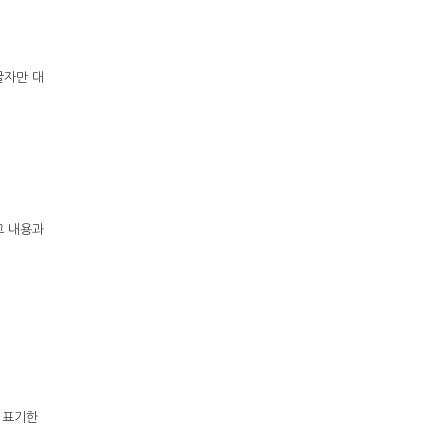
 글자만 대
고 내용과
 표기한