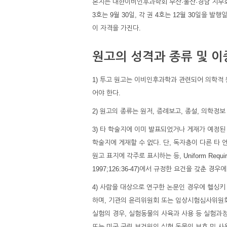
본지는 대한이비인후과학회 부산·울산·경남 지부회에서 
3호는 9월 30일, 각 권 4호는 12월 30일을
이 자격을 가진다.
원고의 성격과 종류 및 이
1) 투고 원고는 이비인후과학과 관련되어 의학적
어야 한다.
2) 원고의 종류는 원저, 증례보고, 종설, 의학정보
3) 타 학술지에 이미 발표되었거나 게재가 예정된
학술지에 게재할 수 없다. 단, 독자층이 다른 타 
원고 표지에 각주로 표시하는 등, Uniform Requirements
1997;126:36-47)에서 규정한 요건을 갖춘 경우
4) 사람을 대상으로 연구한 논문인 경우에 헬싱키 선언(1
하며, 기관의 윤리위원회 또는 임상시험심사위원회(
실험의 경우, 실험동물의 사육과 사용 등 실험과
또는 미국 국립 보건원의 실험 동물의 보호 및 사용에 관한 규