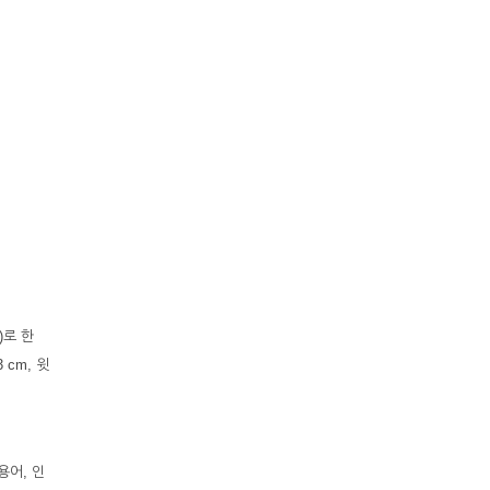
)로 한
 cm, 윗
용어, 인