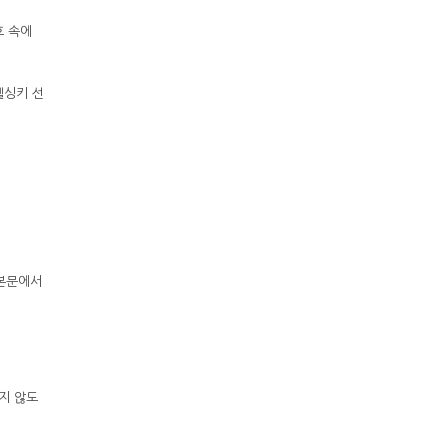
호 속에
헬싱키 선
 본문에서
지 않도