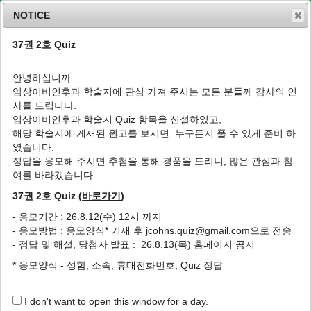
NOTICE
37권 2호 Quiz
MENU
T
o
안녕하십니까.
g
임상이비인후과 학술지에 관심 가져 주시는 모든 분들께 감사의 인
g
사를 드립니다.
l
Quiz
임상이비인후과 학술지 Quiz 항목을 신설하였고,
e
해당 학술지에 게재된 원고를 보시면 누구든지 풀 수 있게 준비 하
n
였습니다.
a
Title
v
정답을 응모해 주시면 추첨을 통해 경품을 드리니, 많은 관심과 참
i
여를 바라겠습니다.
37권 2호 Quiz
g
37권 2호 Quiz (
바로가기
)
a
Editorial Office
2026-07-02
211
t
- 응모기간 : 26.8.12(수) 12시 까지
36권 4호 Quiz
i
- 응모방법 : 응모양식* 기재 후 jcohns.quiz@gmail.com으로 전송
o
Editorial Office
2026-01-12
596
- 정답 및 해설, 당첨자 발표 : 26.8.13(목) 홈페이지 공지
n
36권 2호 Quiz
* 응모양식 - 성함, 소속, 휴대전화번호, Quiz 정답
Editorial Office
2025-07-14
907
(최종)35권 4호 Quiz
I don't want to open this window for a day.