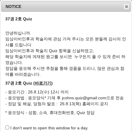
NOTICE
37권 2호 Quiz
MENU
T
o
안녕하십니까.
g
임상이비인후과 학술지에 관심 가져 주시는 모든 분들께 감사의 인
g
J Clin Otolaryngol Head Neck Surg
2016
;
사를 드립니다.
l
27
(
2
):
366
-
369
임상이비인후과 학술지 Quiz 항목을 신설하였고,
e
pISSN: 1225-0244, eISSN: 2713-833X
해당 학술지에 게재된 원고를 보시면 누구든지 풀 수 있게 준비 하
n
DOI:
https://doi.org/10.35420/jcohns.2016.27.2.366
였습니다.
a
증례
v
정답을 응모해 주시면 추첨을 통해 경품을 드리니, 많은 관심과 참
i
여를 바라겠습니다.
고립성 상악동 부비동염으로 시력 소실이 유발
g
된 환자 1예
37권 2호 Quiz (
바로가기
)
a
t
1
1
,
*
이은섭
,
김지선
- 응모기간 : 26.8.12(수) 12시 까지
i
- 응모방법 : 응모양식* 기재 후 jcohns.quiz@gmail.com으로 전송
o
A Case of Visual Loss Due to Isolated
- 정답 및 해설, 당첨자 발표 : 26.8.13(목) 홈페이지 공지
n
Maxillary Sinusitis
* 응모양식 - 성함, 소속, 휴대전화번호, Quiz 정답
1
1
,
*
Eun Sub Lee
,
Ji Sun Kim
I don't want to open this window for a day.
Author Information & Copyright
▼