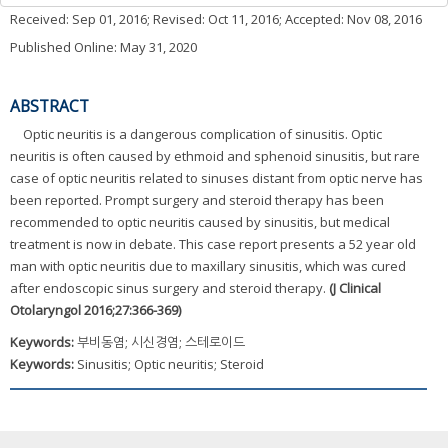
Received:
Sep 01, 2016
; Revised:
Oct 11, 2016
; Accepted:
Nov 08, 2016
Published Online: May 31, 2020
ABSTRACT
Optic neuritis is a dangerous complication of sinusitis. Optic
neuritis is often caused by ethmoid and sphenoid sinusitis, but rare
case of optic neuritis related to sinuses distant from optic nerve has
been reported. Prompt surgery and steroid therapy has been
recommended to optic neuritis caused by sinusitis, but medical
treatment is now in debate. This case report presents a 52 year old
man with optic neuritis due to maxillary sinusitis, which was cured
after endoscopic sinus surgery and steroid therapy.
(J Clinical
Otolaryngol 2016;27:366-369)
Keywords:
부비동염; 시신경염; 스테로이드
Keywords:
Sinusitis; Optic neuritis; Steroid