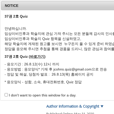
NOTICE
37권 2호 Quiz
안녕하십니까.
임상이비인후과 학술지에 관심 가져 주시는 모든 분들께 감사의 인사
Home
Journal Info
Article A
임상이비인후과 학술지 Quiz 항목을 신설하였고,
해당 학술지에 게재된 원고를 보시면 누구든지 풀 수 있게 준비 하였
J Clin Otolaryngol Head Neck Surg
2016
;
27
(
2
정답을 응모해 주시면 추첨을 통해 경품을 드리니, 많은 관심과 참여
pISSN: 1225-0244, eISSN: 2713-833X
DOI:
https://doi.org/10.35420/jcohns.2016.27
37권 2호 Quiz (
바로가기
)
특집
- 응모기간 : 26.8.12(수) 12시 까지
- 응모방법 : 응모양식* 기재 후 jcohns.quiz@gmail.com으로 전송
후두부분절제술
- 정답 및 해설, 당첨자 발표 : 26.8.13(목) 홈페이지 공지
1
,
*
정광윤
* 응모양식 - 성함, 소속, 휴대전화번호, Quiz 정답
Partial Laryngectomy
1
,
*
Kwang Yoon Jung
I don't want to open this window for a day.
Author Information & Copyright
▼
Published Online: May 31, 2020