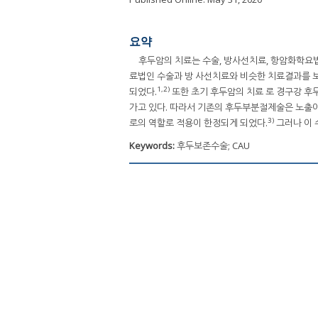
요약
후두암의 치료는 수술, 방사선치료, 항암화학요법
료법인 수술과 방 사선치료와 비슷한 치료결과를 
1,2)
되었다.
또한 초기 후두암의 치료 로 경구강 후
가고 있다. 따라서 기존의 후두부분절제술은 노출
3)
로의 역할로 적용이 한정되게 되었다.
그러나 이 
Keywords:
후두보존수술; CAU