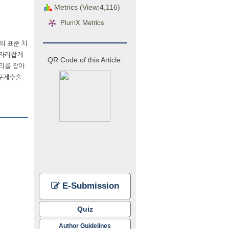
Metrics (View:4,116)
PlumX Metrics
의 표준 치
 자리잡게
QR Code of this Article:
리를 잡아
 구제수술
E-Submission
Quiz
Author Guidelines