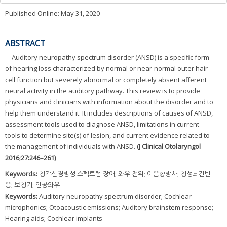
Published Online: May 31, 2020
ABSTRACT
Auditory neuropathy spectrum disorder (ANSD) is a specific form
of hearing loss characterized by normal or near-normal outer hair
cell function but severely abnormal or completely absent afferent
neural activity in the auditory pathway. This review is to provide
physicians and clinicians with information about the disorder and to
help them understand it. It includes descriptions of causes of ANSD,
assessment tools used to diagnose ANSD, limitations in current
tools to determine site(s) of lesion, and current evidence related to
the management of individuals with ANSD.
(J Clinical Otolaryngol
2016;27:246–261)
Keywords:
청각신경병성 스펙트럼 장애; 와우 전위; 이음향방사; 청성뇌간반
응; 보청기; 인공와우
Keywords:
Auditory neuropathy spectrum disorder; Cochlear
microphonics; Otoacoustic emissions; Auditory brainstem response;
Hearing aids; Cochlear implants