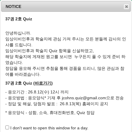
NOTICE
37권 2호 Quiz
MENU
T
o
안녕하십니까.
g
임상이비인후과 학술지에 관심 가져 주시는 모든 분들께 감사의 인
g
J Clin Otolaryngol Head Neck Surg
2016
;
사를 드립니다.
l
27
(
2
):
246
-
261
임상이비인후과 학술지 Quiz 항목을 신설하였고,
e
pISSN: 1225-0244, eISSN: 2713-833X
해당 학술지에 게재된 원고를 보시면 누구든지 풀 수 있게 준비 하
n
DOI:
https://doi.org/10.35420/jcohns.2016.27.2.246
였습니다.
a
종설
v
정답을 응모해 주시면 추첨을 통해 경품을 드리니, 많은 관심과 참
i
여를 바라겠습니다.
청각신경병성 스펙트럼 장애
g
37권 2호 Quiz (
바로가기
)
a
1
,
*
김진동
t
- 응모기간 : 26.8.12(수) 12시 까지
i
Assessment and Management of Auditory
- 응모방법 : 응모양식* 기재 후 jcohns.quiz@gmail.com으로 전송
o
Neuropathy Spectrum Disorder
- 정답 및 해설, 당첨자 발표 : 26.8.13(목) 홈페이지 공지
n
1
,
*
Jin-Dong Kim
* 응모양식 - 성함, 소속, 휴대전화번호, Quiz 정답
Author Information & Copyright
▼
I don't want to open this window for a day.
Received:
Sep 12, 2016
; Revised:
Oct 11, 2016
; Accepted:
Nov 21, 2016