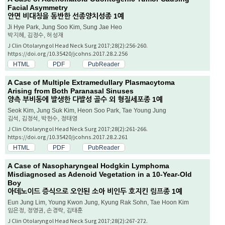
Facial Asymmetry
안면 비대칭을 동반한 선종양치성종 1예
Ji Hye Park, Jung Soo Kim, Sung Jae Heo
박지혜, 김정수, 허성재
J Clin Otolaryngol Head Neck Surg 2017;28(2):256-260.
https://doi.org/10.35420/jcohns.2017.28.2.256
HTML
PDF
PubReader
A Case of Multiple Extramedullary Plasmacytoma
Arising from Both Paranasal Sinuses
양측 부비동에 발생한 다발성 골수 외 형질세포종 1예
Seok Kim, Jung Suk Kim, Heon Soo Park, Tae Young Jung
김석, 김정석, 박헌수, 정태영
J Clin Otolaryngol Head Neck Surg 2017;28(2):261-266.
https://doi.org/10.35420/jcohns.2017.28.2.261
HTML
PDF
PubReader
A Case of Nasopharyngeal Hodgkin Lymphoma
Misdiagnosed as Adenoid Vegetation in a 10-Year-Old
Boy
아데노이드 증식으로 오인된 소아 비인두 호지킨 림프종 1예
Eun Jung Lim, Young Kwon Jung, Kyung Rak Sohn, Tae Hoon Kim
임은정, 정영권, 손경락, 김태훈
J Clin Otolaryngol Head Neck Surg 2017;28(2):267-272.