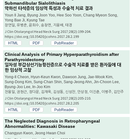
Submandibular Sialolithiasis
악하선 타석증의 임상적 특성과 수술적 치료 결과
Youn Il Jang, Byung Joon Yoo, Hee Soo Yoon, Chang Myeon Song,
Yong Bae Ji, Kyung Tae
장연일, 유병준, 윤희수, 송창면, 지용배, 태경
J Clin Otolaryngol Head Neck Surg 2017;28(2):199-204.
https://doi.org/10.35420/jcohns.2017.28.2.199
HTML
PDF
PubReader
Clinical Analysis of Primary Hyperparathyroidism after
Parathyroidectomy
일차성 부갑상선기능항진증으로 수술적 치료를 받은 환자들에 대
한 임상적 고찰
Yong-Il Cheon, Hyun-Keun Kwon, Dawoon Jung, Jae-Wook Kim,
Sung-Dong Kim, Sung-Chan Shin, Sang-Jeong Ahn, Jin-Choon Lee,
Byung-Joo Lee, In-Joo Kim
천용일, 권현근, 정다운, 김재욱, 김성동, 신성찬, 안상정, 이진춘, 이병주, 김인주
J Clin Otolaryngol Head Neck Surg 2017;28(2):205-210.
https://doi.org/10.35420/jcohns.2017.28.2.205
HTML
PDF
PubReader
The Neglected Diagnosis in Retropharyngeal
Abnormalities: Kawasaki Disease
Changyun Kwon, Jeong Hwan Choi