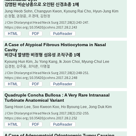
감염된 비순낭종으로 오인된 신경초종 1예
Jung Heob Sohn, Changyun Kwon, Kyoung Rai Cho, Hyun-Jung Kim
손정협, 권창윤, 조경래, 김현정
J Clin Otolaryngol Head Neck Surg 2017;28(2):243-247.
https://doi.org/10.35420/jcohns.2017.28.2.243
HTML
PDF
PubReader
A Case of Atypical Fibrous Histiocytoma in Nasal
Cavity
비강내 발생한 비정형 섬유성 조직구종 1예
Kyoung Hun Kim, Ju Yong Kang, Ik Joon Choi, Myung-Chul Lee
김경헌, 강주용, 최익준, 이명철
J Clin Otolaryngol Head Neck Surg 2017;28(2):248-251.
https://doi.org/10.35420/jcohns.2017.28.2.248
HTML
PDF
PubReader
Quadruple Concha Bullosa : A Very Rare Intranasal
Turbinate Anatomical Variant
Sang Hoon Lee, Soo Kweon Koo, Ho Byoung Lee, Jong Duk Kim
J Clin Otolaryngol Head Neck Surg 2017;28(2):252-255.
https://doi.org/10.35420/jcohns.2017.28.2.252
HTML
PDF
PubReader
A Case of Adenomatoid Odontogenic Tumor Causing