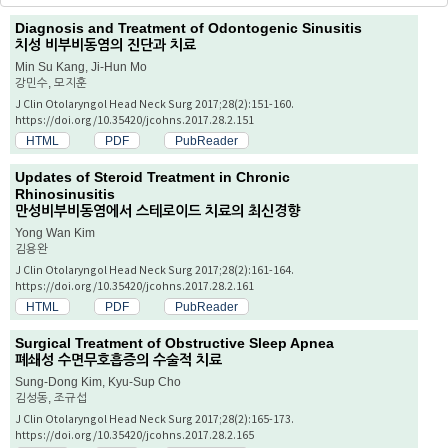
Diagnosis and Treatment of Odontogenic Sinusitis
치성 비부비동염의 진단과 치료
Min Su Kang, Ji-Hun Mo
강민수, 모지훈
J Clin Otolaryngol Head Neck Surg 2017;28(2):151-160.
https://doi.org/10.35420/jcohns.2017.28.2.151
HTML
PDF
PubReader
Updates of Steroid Treatment in Chronic
Rhinosinusitis
만성비부비동염에서 스테로이드 치료의 최신경향
Yong Wan Kim
김용완
J Clin Otolaryngol Head Neck Surg 2017;28(2):161-164.
https://doi.org/10.35420/jcohns.2017.28.2.161
HTML
PDF
PubReader
Surgical Treatment of Obstructive Sleep Apnea
폐쇄성 수면무호흡증의 수술적 치료
Sung-Dong Kim, Kyu-Sup Cho
김성동, 조규섭
J Clin Otolaryngol Head Neck Surg 2017;28(2):165-173.
https://doi.org/10.35420/jcohns.2017.28.2.165