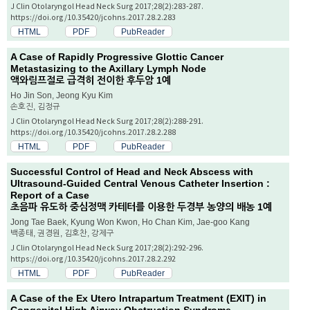
J Clin Otolaryngol Head Neck Surg 2017;28(2):283-287.
https://doi.org/10.35420/jcohns.2017.28.2.283
HTML
PDF
PubReader
A Case of Rapidly Progressive Glottic Cancer
Metastasizing to the Axillary Lymph Node
액와림프절로 급격히 전이한 후두암 1예
Ho Jin Son, Jeong Kyu Kim
손호진, 김정규
J Clin Otolaryngol Head Neck Surg 2017;28(2):288-291.
https://doi.org/10.35420/jcohns.2017.28.2.288
HTML
PDF
PubReader
Successful Control of Head and Neck Abscess with
Ultrasound-Guided Central Venous Catheter Insertion :
Report of a Case
초음파 유도하 중심정맥 카테터를 이용한 두경부 농양의 배농 1예
Jong Tae Baek, Kyung Won Kwon, Ho Chan Kim, Jae-goo Kang
백종태, 권경원, 김호찬, 강제구
J Clin Otolaryngol Head Neck Surg 2017;28(2):292-296.
https://doi.org/10.35420/jcohns.2017.28.2.292
HTML
PDF
PubReader
A Case of the Ex Utero Intrapartum Treatment (EXIT) in