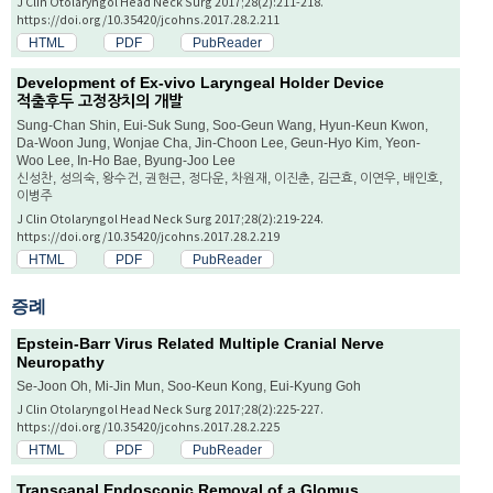
J Clin Otolaryngol Head Neck Surg 2017;28(2):211-218.
https://doi.org/10.35420/jcohns.2017.28.2.211
HTML
PDF
PubReader
Development of Ex-vivo Laryngeal Holder Device
적출후두 고정장치의 개발
Sung-Chan Shin, Eui-Suk Sung, Soo-Geun Wang, Hyun-Keun Kwon,
Da-Woon Jung, Wonjae Cha, Jin-Choon Lee, Geun-Hyo Kim, Yeon-
Woo Lee, In-Ho Bae, Byung-Joo Lee
신성찬, 성의숙, 왕수건, 권현근, 정다운, 차원재, 이진춘, 김근효, 이연우, 배인호,
이병주
J Clin Otolaryngol Head Neck Surg 2017;28(2):219-224.
https://doi.org/10.35420/jcohns.2017.28.2.219
HTML
PDF
PubReader
증례
Epstein-Barr Virus Related Multiple Cranial Nerve
Neuropathy
Se-Joon Oh, Mi-Jin Mun, Soo-Keun Kong, Eui-Kyung Goh
J Clin Otolaryngol Head Neck Surg 2017;28(2):225-227.
https://doi.org/10.35420/jcohns.2017.28.2.225
HTML
PDF
PubReader
Transcanal Endoscopic Removal of a Glomus