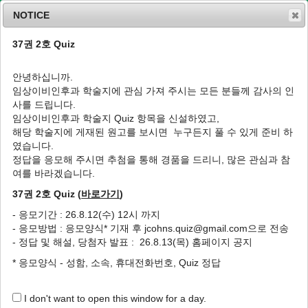
NOTICE
37권 2호 Quiz
MENU
T
o
안녕하십니까.
g
임상이비인후과 학술지에 관심 가져 주시는 모든 분들께 감사의 인
g
사를 드립니다.
l
List of Articles
임상이비인후과 학술지 Quiz 항목을 신설하였고,
e
해당 학술지에 게재된 원고를 보시면 누구든지 풀 수 있게 준비 하
n
였습니다.
a
v
정답을 응모해 주시면 추첨을 통해 경품을 드리니, 많은 관심과 참
Journal of Clinical Otolaryngology Head and
i
여를 바라겠습니다.
Neck Surgery. Vol. 28, No. 2, 2017
g
37권 2호 Quiz (
바로가기
)
a
특집
t
- 응모기간 : 26.8.12(수) 12시 까지
i
Microbiome in Chronic Rhinosinusitis
- 응모방법 : 응모양식* 기재 후 jcohns.quiz@gmail.com으로 전송
o
만성 비부비동염에서 마이크로바이옴
- 정답 및 해설, 당첨자 발표 : 26.8.13(목) 홈페이지 공지
n
Seok Hyun Cho, Hee Soo Yoon
* 응모양식 - 성함, 소속, 휴대전화번호, Quiz 정답
조석현, 윤희수
J Clin Otolaryngol Head Neck Surg 2017;28(2):145-150.
https://doi.org/10.35420/jcohns.2017.28.2.145
I don't want to open this window for a day.
HTML
PDF
PubReader