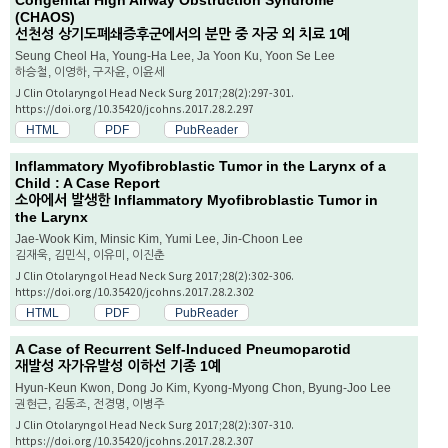
Congenital High Airway Obstruction Syndrome
(CHAOS)
선천성 상기도폐쇄증후군에서의 분만 중 자궁 외 치료 1예
Seung Cheol Ha, Young-Ha Lee, Ja Yoon Ku, Yoon Se Lee
하승철, 이영하, 구자윤, 이윤세
J Clin Otolaryngol Head Neck Surg 2017;28(2):297-301.
https://doi.org/10.35420/jcohns.2017.28.2.297
HTML
PDF
PubReader
Inflammatory Myofibroblastic Tumor in the Larynx of a
Child : A Case Report
소아에서 발생한 Inflammatory Myofibroblastic Tumor in
the Larynx
Jae-Wook Kim, Minsic Kim, Yumi Lee, Jin-Choon Lee
김재욱, 김민식, 이유미, 이진춘
J Clin Otolaryngol Head Neck Surg 2017;28(2):302-306.
https://doi.org/10.35420/jcohns.2017.28.2.302
HTML
PDF
PubReader
A Case of Recurrent Self-Induced Pneumoparotid
재발성 자가유발성 이하선 기종 1예
Hyun-Keun Kwon, Dong Jo Kim, Kyong-Myong Chon, Byung-Joo Lee
권현근, 김동조, 전경명, 이병주
J Clin Otolaryngol Head Neck Surg 2017;28(2):307-310.
https://doi.org/10.35420/jcohns.2017.28.2.307