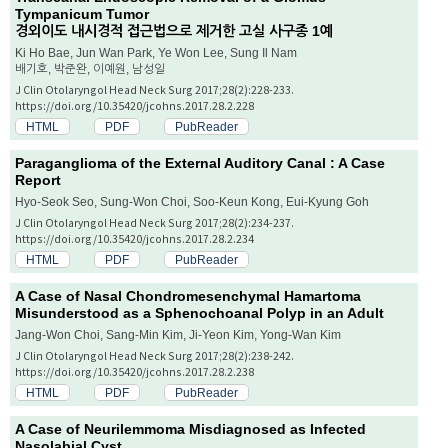
Tympanicum Tumor
경외이도 내시경적 접근법으로 제거한 고실 사구종 1예
Ki Ho Bae, Jun Wan Park, Ye Won Lee, Sung Il Nam
배기호, 박준완, 이예원, 남성일
J Clin Otolaryngol Head Neck Surg 2017;28(2):228-233.
https://doi.org/10.35420/jcohns.2017.28.2.228
HTML
PDF
PubReader
Paraganglioma of the External Auditory Canal : A Case
Report
Hyo-Seok Seo, Sung-Won Choi, Soo-Keun Kong, Eui-Kyung Goh
J Clin Otolaryngol Head Neck Surg 2017;28(2):234-237.
https://doi.org/10.35420/jcohns.2017.28.2.234
HTML
PDF
PubReader
A Case of Nasal Chondromesenchymal Hamartoma
Misunderstood as a Sphenochoanal Polyp in an Adult
Jang-Won Choi, Sang-Min Kim, Ji-Yeon Kim, Yong-Wan Kim
J Clin Otolaryngol Head Neck Surg 2017;28(2):238-242.
https://doi.org/10.35420/jcohns.2017.28.2.238
HTML
PDF
PubReader
A Case of Neurilemmoma Misdiagnosed as Infected
Nasolabial Cyst