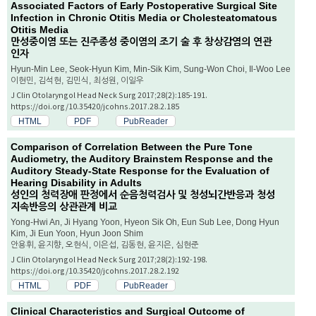
Associated Factors of Early Postoperative Surgical Site
Infection in Chronic Otitis Media or Cholesteatomatous
Otitis Media
만성중이염 또는 진주종성 중이염의 조기 술 후 창상감염의 연관
인자
Hyun-Min Lee, Seok-Hyun Kim, Min-Sik Kim, Sung-Won Choi, Il-Woo Lee
이현민, 김석현, 김민식, 최성원, 이일우
J Clin Otolaryngol Head Neck Surg 2017;28(2):185-191.
https://doi.org/10.35420/jcohns.2017.28.2.185
HTML
PDF
PubReader
Comparison of Correlation Between the Pure Tone
Audiometry, the Auditory Brainstem Response and the
Auditory Steady-State Response for the Evaluation of
Hearing Disability in Adults
성인의 청력장애 판정에서 순음청력검사 및 청성뇌간반응과 청성
지속반응의 상관관계 비교
Yong-Hwi An, Ji Hyang Yoon, Hyeon Sik Oh, Eun Sub Lee, Dong Hyun
Kim, Ji Eun Yoon, Hyun Joon Shim
안용휘, 윤지향, 오현식, 이은섭, 김동현, 윤지은, 심현준
J Clin Otolaryngol Head Neck Surg 2017;28(2):192-198.
https://doi.org/10.35420/jcohns.2017.28.2.192
HTML
PDF
PubReader
Clinical Characteristics and Surgical Outcome of