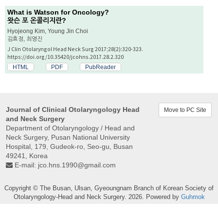
What is Watson for Oncology?
왓슨 포 온콜리지란?
Hyojeong Kim, Young Jin Choi
김효정, 최영진
J Clin Otolaryngol Head Neck Surg 2017;28(2):320-323.
https://doi.org/10.35420/jcohns.2017.28.2.320
HTML
PDF
PubReader
Journal of Clinical Otolaryngology Head
Move to PC Site
and Neck Surgery
Department of Otolaryngology / Head and
Neck Surgery, Pusan ​​National University
Hospital, 179, Gudeok-ro, Seo-gu, Busan
49241, Korea
E-mail:
jco.hns.1990@gmail.com
Copyright © The Busan, Ulsan, Gyeoungnam Branch of Korean Society of
Otolaryngology-Head and Neck Surgery. 2026. Powered by
Guhmok