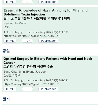
HTML
PDF
PubReader
Essential Knowledge of Nasal Anatomy for Filler and
Botulinum Toxin Injection
필러 및 보툴리눔독소 시술위한 코 해부학의 이해
Hyoung Jin Moon
문형진
J Clin Otolaryngol Head Neck Surg 2017;28(2):174-180.
https://doi.org/10.35420/jcohns.2017.28.2.174
HTML
PDF
PubReader
종설
Optimal Surgery in Elderly Patients with Head and Neck
Cancer
고령의 두경부암 환자의 적절한 수술
Sung-Chan Shin, Byung-Joo Lee
신성찬, 이병주
J Clin Otolaryngol Head Neck Surg 2017;28(2):181-184.
https://doi.org/10.35420/jcohns.2017.28.2.181
HTML
PDF
PubReader
원저