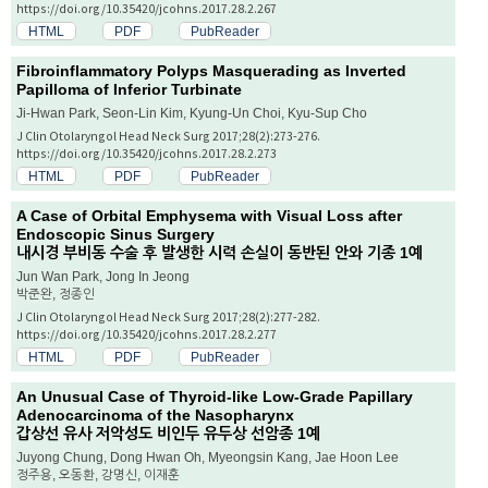
https://doi.org/10.35420/jcohns.2017.28.2.267
HTML
PDF
PubReader
Fibroinflammatory Polyps Masquerading as Inverted
Papilloma of Inferior Turbinate
Ji-Hwan Park, Seon-Lin Kim, Kyung-Un Choi, Kyu-Sup Cho
J Clin Otolaryngol Head Neck Surg 2017;28(2):273-276.
https://doi.org/10.35420/jcohns.2017.28.2.273
HTML
PDF
PubReader
A Case of Orbital Emphysema with Visual Loss after
Endoscopic Sinus Surgery
내시경 부비동 수술 후 발생한 시력 손실이 동반된 안와 기종 1예
Jun Wan Park, Jong In Jeong
박준완, 정종인
J Clin Otolaryngol Head Neck Surg 2017;28(2):277-282.
https://doi.org/10.35420/jcohns.2017.28.2.277
HTML
PDF
PubReader
An Unusual Case of Thyroid-like Low-Grade Papillary
Adenocarcinoma of the Nasopharynx
갑상선 유사 저악성도 비인두 유두상 선암종 1예
Juyong Chung, Dong Hwan Oh, Myeongsin Kang, Jae Hoon Lee
정주용, 오동환, 강명신, 이재훈