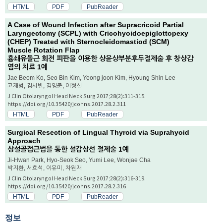
HTML
PDF
PubReader
A Case of Wound Infection after Supracricoid Partial
Laryngectomy (SCPL) with Cricohyoidoepiglottopexy
(CHEP) Treated with Sternocleidomastiod (SCM)
Muscle Rotation Flap
흉쇄유돌근 회전 피판을 이용한 상윤상부분후두절제술 후 창상감
염의 치료 1예
Jae Beom Ko, Seo Bin Kim, Yeong joon Kim, Hyoung Shin Lee
고재범, 김서빈, 김영준, 이형신
J Clin Otolaryngol Head Neck Surg 2017;28(2):311-315.
https://doi.org/10.35420/jcohns.2017.28.2.311
HTML
PDF
PubReader
Surgical Resection of Lingual Thyroid via Suprahyoid
Approach
상설골접근법을 통한 설갑상선 절제술 1예
Ji-Hwan Park, Hyo-Seok Seo, Yumi Lee, Wonjae Cha
박지환, 서효석, 이유미, 차원재
J Clin Otolaryngol Head Neck Surg 2017;28(2):316-319.
https://doi.org/10.35420/jcohns.2017.28.2.316
HTML
PDF
PubReader
정보