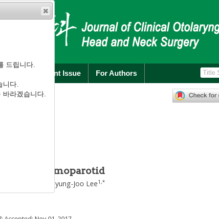
를 드립니다.
rchive
Current Issue
For Authors
습니다.
):
307
-
310
를 바라겠습니다.
.2.307
 1예
Induced Pneumoparotid
3
1
,
*
-Myong Chon
,
Byung-Joo Lee
7
; Accepted:
Nov 01, 2017