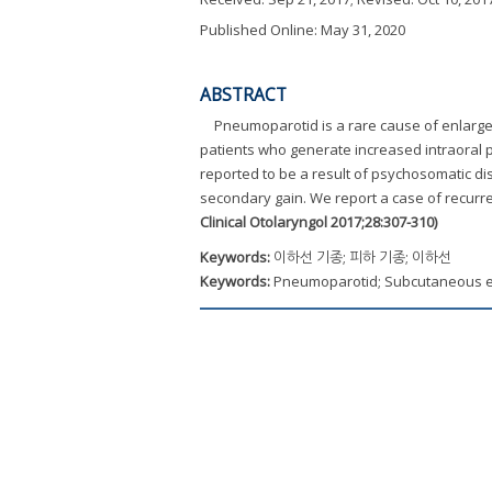
Published Online: May 31, 2020
ABSTRACT
Pneumoparotid is a rare cause of enlarg
patients who generate increased intraoral
reported to be a result of psychosomatic dis
secondary gain. We report a case of recurr
Clinical Otolaryngol 2017;28:307-310)
Keywords:
이하선 기종; 피하 기종; 이하선
Keywords:
Pneumoparotid; Subcutaneous e