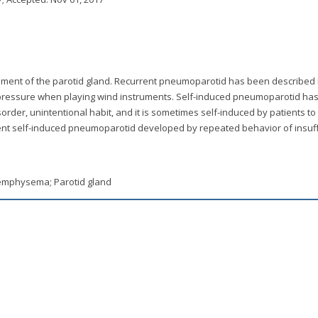
ement of the parotid gland. Recurrent pneumoparotid has been described 
 pressure when playing wind instruments. Self-induced pneumoparotid ha
order, unintentional habit, and it is sometimes self-induced by patients to
ent self-induced pneumoparotid developed by repeated behavior of insuff
mphysema; Parotid gland