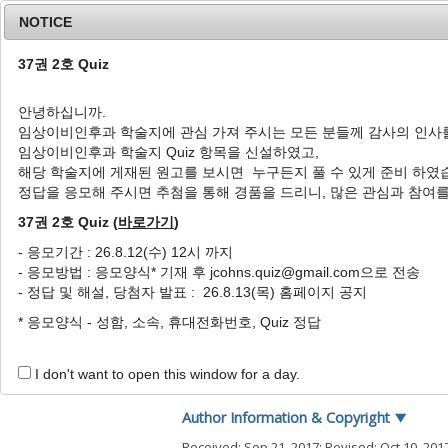
NOTICE
37권 2호 Quiz
안녕하십니까.
임상이비인후과 학술지에 관심 가져 주시는 모든 분들께 감사의 인사
Home
Journal Info
Article A
임상이비인후과 학술지 Quiz 항목을 신설하였고,
해당 학술지에 게재된 원고를 보시면 누구든지 풀 수 있게 준비 하였
J Clin Otolaryngol Head Neck Surg
2017
;
28
(
2
정답을 응모해 주시면 추첨을 통해 경품을 드리니, 많은 관심과 참여
pISSN: 1225-0244, eISSN: 2713-833X
DOI:
https://doi.org/10.35420/jcohns.2017.28
37권 2호 Quiz (
바로가기
)
증례
- 응모기간 : 26.8.12(수) 12시 까지
- 응모방법 : 응모양식* 기재 후 jcohns.quiz@gmail.com으로 전송
재발성 자가유발성 이하선 기종
- 정답 및 해설, 당첨자 발표 : 26.8.13(목) 홈페이지 공지
1
2
3
1
,
*
권현근
,
김동조
,
전경명
,
이병주
* 응모양식 - 성함, 소속, 휴대전화번호, Quiz 정답
A Case of Recurrent Self-
1
2
Hyun-Keun Kwon
,
Dong Jo Kim
,
Kyong
I don't want to open this window for a day.
Author Information & Copyright
▼
Received:
Sep 21, 2017
; Revised:
Oct 10, 201