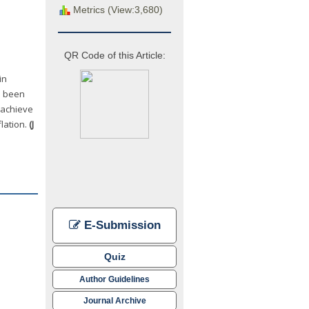
Metrics (View:3,680)
QR Code of this Article:
in
s been
 achieve
lation.
(J
E-Submission
Quiz
Author Guidelines
Journal Archive