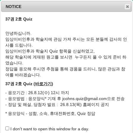
NOTICE
37권 2호 Quiz
MENU
T
o
안녕하십니까.
g
임상이비인후과 학술지에 관심 가져 주시는 모든 분들께 감사의 인
g
J Clin Otolaryngol Head Neck Surg
2017
;
사를 드립니다.
l
28
(
2
):
174
-
180
임상이비인후과 학술지 Quiz 항목을 신설하였고,
e
pISSN: 1225-0244, eISSN: 2713-833X
해당 학술지에 게재된 원고를 보시면 누구든지 풀 수 있게 준비 하
n
DOI:
https://doi.org/10.35420/jcohns.2017.28.2.174
였습니다.
a
특집
v
정답을 응모해 주시면 추첨을 통해 경품을 드리니, 많은 관심과 참
i
여를 바라겠습니다.
필러 및 보툴리눔독소 시술위한 코 해부학의 이
g
해
37권 2호 Quiz (
바로가기
)
a
t
1
,
*
문형진
- 응모기간 : 26.8.12(수) 12시 까지
i
- 응모방법 : 응모양식* 기재 후 jcohns.quiz@gmail.com으로 전송
o
Essential Knowledge of Nasal Anatomy for
- 정답 및 해설, 당첨자 발표 : 26.8.13(목) 홈페이지 공지
n
Filler and Botulinum Toxin Injection
* 응모양식 - 성함, 소속, 휴대전화번호, Quiz 정답
1
,
*
Hyoung Jin Moon
I don't want to open this window for a day.
Author Information & Copyright
▼