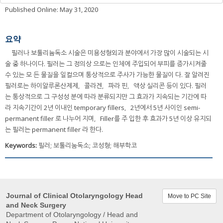
Published Online: May 31, 2020
요약
필러나 보툴리늄독소 시술은 미용성형외과 분야에서 가장 많이 시술되는 시
술 중 하나이다. 필러는 그 정의상 으로는 인체에 주입되어 부피를 증가시켜줄
수 있는 모 든 물질을 일컬으며 통상적으로 주사가 가능한 물질이 다. 잘 알려진
필러로는 하이알루론산제제，콜라겐，파라 핀，액상 실리콘 등이 있다. 필러
는 통상적으로 그 구성성 분에 따라 분류되지만 그 효과가 지속되는 기간에 따
라 지속기간이 2년 이내인 temporary fillers，2년에서 5년 사이인 semi-
permanent filler 로 나누어 지며，Filler를 주 입한 후 효과가 5년 이상 유지되
는 필러는 permanent filler 라 한다.
Keywords:
필러; 보툴리눔독소; 코성형; 해부학코
Journal of Clinical Otolaryngology Head
Move to PC Site
and Neck Surgery
Department of Otolaryngology / Head and