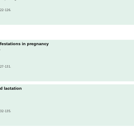
122-126.
festations in pregnancy
료
127-131.
d lactation
132-135.