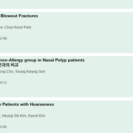
l Blowout Fractures
ee, Chun Keun Park
2-68.
on-Allergy group in Nasal Polyp patients
군과의 비교
Hong Cho, Young Kwang Son
9-72.
he Patients with Hoarseness
, Heung Sik Kim, Hyuck Kim
3-83.