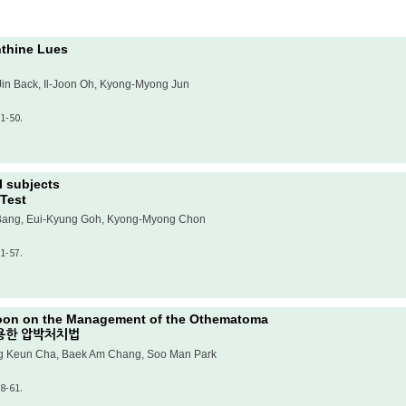
nthine Lues
n Back, Il-Joon Oh, Kyong-Myong Jun
1-50.
l subjects
Test
Bang, Eui-Kyung Goh, Kyong-Myong Chon
1-57.
oon on the Management of the Othematoma
이용한 압박처치법
g Keun Cha, Baek Am Chang, Soo Man Park
8-61.