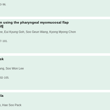
3-96.
ion using the pharyngeal myomucosal flap
1례
Lee, Eui Kyung Goh, Soo Geun Wang, Kyong Myong Chon
7-101.
eck
ang, Soo Won Lee
102-105.
ula
k, Hae Soo Pack