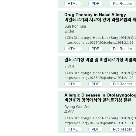
HTML
PDF
PubReader
Drug Therapy in Nasal Allergy
비알레르기의 치료에 있어 약물요법의 최
Sun Kon Kim
김선곤
J Clin Otolaryngol Head Neck Surg 1991;2(1):1
https://doi.org/10.35420/jcohns.1991.2.1.16
HTML
PDF
PubReader
알레르기성 비염 및 비알레르기성 비염의
민양기
J Clin Otolaryngol Head Neck Surg 1991;2(1):2
https://doi.org/10.35420/jcohns.1991.2.1.22
HTML
PDF
PubReader
Allergic Diseases in Otolaryngolog
비인후과 영역에서의 알레르기성 질환
Byung Woo Joe
조병우
J Clin Otolaryngol Head Neck Surg 1991;2(1):3
https://doi.org/10.35420/jcohns.1991.2.1.31
HTML
PDF
PubReader