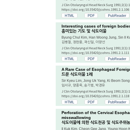
J Clin Otolaryngol Head Neck Surg 1991;2(1):
https://doi.org/10.35420/jcohns.1991.2.1.106
HTML
PDF
PubReader
Interesting cases of foreign bodie
흥미있는 기도 및 식도이물
Byung Chul Kim, Han Woong Jung, Sin Il 
김병철, 정한웅, 곽신일, 이양선
J Clin Otolaryngol Head Neck Surg 1991;2(1):
https://doi.org/10.35420/jcohns.1991.2.1.111
HTML
PDF
PubReader
A Rare Case of Esophageal Forei
드문 식도이물 1례
Sir Kyeu Lim, Jong Uk Yang, Ki Beom Song
임서규, 양종욱, 송기범, 박경유
J Clin Otolaryngol Head Neck Surg 1991;2(1):
https://doi.org/10.35420/jcohns.1991.2.1.118
HTML
PDF
PubReader
Perforation of the Cervical Esop
misswallowing
식도이물에 의한 식도천공 및 식도주위농
Il Kuk Kim, Cheon Gee Jang, Young Hoon