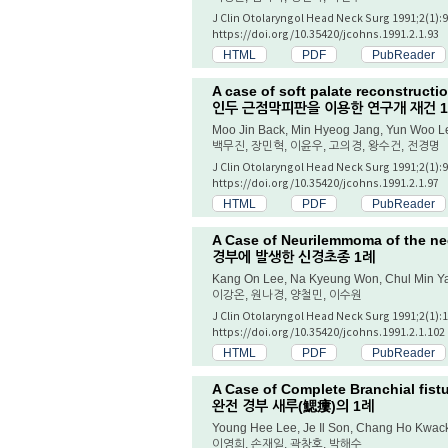
J Clin Otolaryngol Head Neck Surg 1991;2(1):9
https://doi.org/10.35420/jcohns.1991.2.1.93
HTML
PDF
PubReader
A case of soft palate reconstruct
인두 근점막피판을 이용한 연구개 재건 
Moo Jin Back, Min Hyeog Jang, Yun Woo 
백무진, 장민혁, 이윤우, 고의경, 왕수건, 전경명
J Clin Otolaryngol Head Neck Surg 1991;2(1):9
https://doi.org/10.35420/jcohns.1991.2.1.97
HTML
PDF
PubReader
A Case of Neurilemmoma of the n
경부에 발생한 신경초종 1례
Kang On Lee, Na Kyeung Won, Chul Min Y
이강온, 원나경, 양철민, 이수원
J Clin Otolaryngol Head Neck Surg 1991;2(1):
https://doi.org/10.35420/jcohns.1991.2.1.102
HTML
PDF
PubReader
A Case of Complete Branchial fist
완전 경부 새루(鰓瘻)의 1례
Young Hee Lee, Je Il Son, Chang Ho Kwac
이영희, 손재일, 곽창호, 박해수