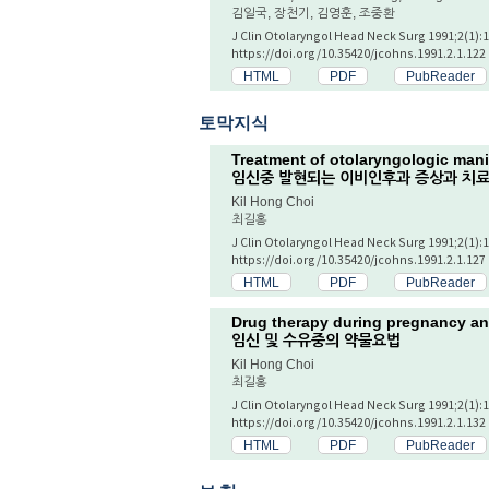
김일국, 장천기, 김영훈, 조중환
J Clin Otolaryngol Head Neck Surg 1991;2(1):
https://doi.org/10.35420/jcohns.1991.2.1.122
HTML
PDF
PubReader
토막지식
Treatment of otolaryngologic mani
임신중 발현되는 이비인후과 증상과 치
Kil Hong Choi
최길홍
J Clin Otolaryngol Head Neck Surg 1991;2(1):
https://doi.org/10.35420/jcohns.1991.2.1.127
HTML
PDF
PubReader
Drug therapy during pregnancy an
임신 및 수유중의 약물요법
Kil Hong Choi
최길홍
J Clin Otolaryngol Head Neck Surg 1991;2(1):
https://doi.org/10.35420/jcohns.1991.2.1.132
HTML
PDF
PubReader