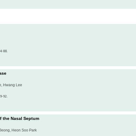
4-88.
ase
e, Hwang Lee
9-92.
f the Nasal Septum
Jeong, Heon Soo Park