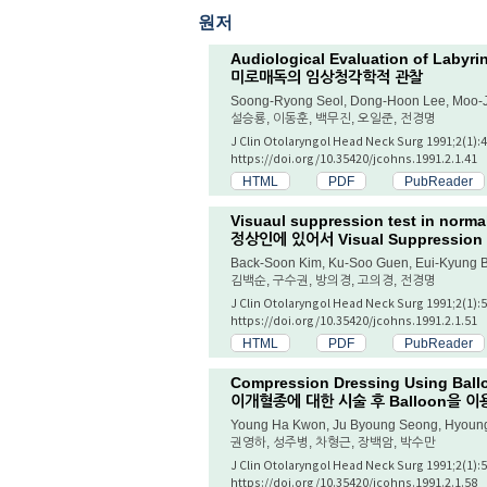
원저
Audiological Evaluation of Labyri
미로매독의 임상청각학적 관찰
Soong-Ryong Seol, Dong-Hoon Lee, Moo-Ji
설승룡, 이동훈, 백무진, 오일준, 전경명
J Clin Otolaryngol Head Neck Surg 1991;2(1):4
https://doi.org/10.35420/jcohns.1991.2.1.41
HTML
PDF
PubReader
Visuaul suppression test in norma
정상인에 있어서 Visual Suppression 
Back-Soon Kim, Ku-Soo Guen, Eui-Kyung 
김백순, 구수권, 방의경, 고의경, 전경명
J Clin Otolaryngol Head Neck Surg 1991;2(1):5
https://doi.org/10.35420/jcohns.1991.2.1.51
HTML
PDF
PubReader
Compression Dressing Using Ball
이개혈종에 대한 시술 후 Balloon을 
Young Ha Kwon, Ju Byoung Seong, Hyoun
권영하, 성주병, 차형근, 장백암, 박수만
J Clin Otolaryngol Head Neck Surg 1991;2(1):5
https://doi.org/10.35420/jcohns.1991.2.1.58