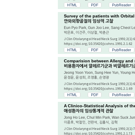
HTML
PDF
PubReader
Survey of the patients with Orbita
안와외향골절의 임상적 고찰
Eun Pyo Park, Gun Joo Lee, Sang Cheol L
박은표, 이건주, 이상철, 박춘근
J Clin Otolaryngol Head Neck Surg 1991;2(1):6
https://doi.org/10.35420/jcohns.1991.2.1.62
HTML
PDF
PubReader
Comparision between Allergy and n
비용환자에서 알레르기군과 비알레르기
Jeong Yoon Yoon, Sung Hee Yun, Young 
윤정윤, 윤성희, 조영홍, 손영광
J Clin Otolaryngol Head Neck Surg 1991;2(1):6
https://doi.org/10.35420/jcohns.1991.2.1.69
HTML
PDF
PubReader
A Clinico-Statistical Analysis of t
애성환자의 임상통계적 관찰
Jong Ho Lee, Chul Min Park, Wan Suck Jun
이종호, 박철민, 전완석, 김홍식, 김혁
J Clin Otolaryngol Head Neck Surg 1991;2(1):7
https://doi.org/10.35420/jcohns.1991.2.1.73