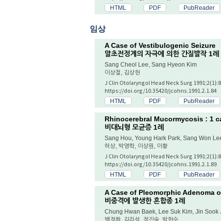
HTML
PDF
PubReader
임상
A Case of Vestibulogenic Seizure
말초전정계의 자극에 의한 간질발작 1례
Sang Cheol Lee, Sang Hyeon Kim
이상철, 김상현
J Clin Otolaryngol Head Neck Surg 1991;2(1):8
https://doi.org/10.35420/jcohns.1991.2.1.84
HTML
PDF
PubReader
Rhinocerebral Mucormycosis : 1 c
비대뇌형 모균증 1례
Sang Hou, Young Hark Park, Sang Won Le
허상, 박영학, 이상원, 이황
J Clin Otolaryngol Head Neck Surg 1991;2(1):8
https://doi.org/10.35420/jcohns.1991.2.1.89
HTML
PDF
PubReader
A Case of Pleomorphic Adenoma o
비중격에 발생한 혼합종 1례
Chung Hwan Baek, Lee Suk Kim, Jin Sook 
백정환, 김리석, 정진숙, 박헌수