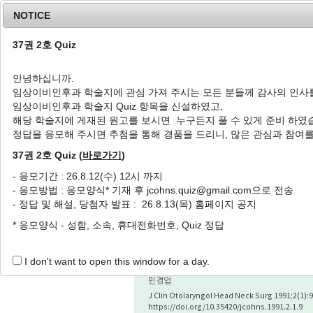
NOTICE
37권 2호 Quiz
안녕하십니까.
임상이비인후과 학술지에 관심 가져 주시는 모든 분들께 감사의 인사
Home
Journal Info
Article A
임상이비인후과 학술지 Quiz 항목을 신설하였고,
해당 학술지에 게재된 원고를 보시면 누구든지 풀 수 있게 준비 하였
정답을 응모해 주시면 추첨을 통해 경품을 드리니, 많은 관심과 참여
List of Articles
37권 2호 Quiz (
바로가기
)
- 응모기간 : 26.8.12(수) 12시 까지
Journal of Clinical Otolaryngo
- 응모방법 : 응모양식* 기재 후 jcohns.quiz@gmail.com으로 전송
- 정답 및 해설, 당첨자 발표 : 26.8.13(목) 홈페이지 공지
특집 : 알레르기
* 응모양식 - 성함, 소속, 휴대전화번호, Quiz 정답
Allergen Sources
흡입성 알레르겐
I don't want to open this window for a day.
Kyung Up Min
민경업
J Clin Otolaryngol Head Neck Surg 1991;2(1):9
https://doi.org/10.35420/jcohns.1991.2.1.9