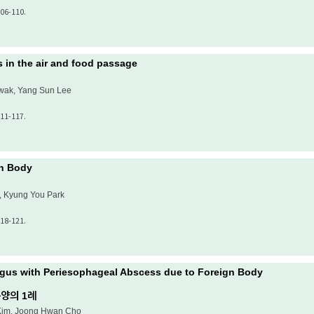
106-110.
s in the air and food passage
Kwak, Yang Sun Lee
111-117.
gn Body
, Kyung You Park
118-121.
hagus with Periesophageal Abscess due to Foreign Body
양의 1례
 Kim, Joong Hwan Cho