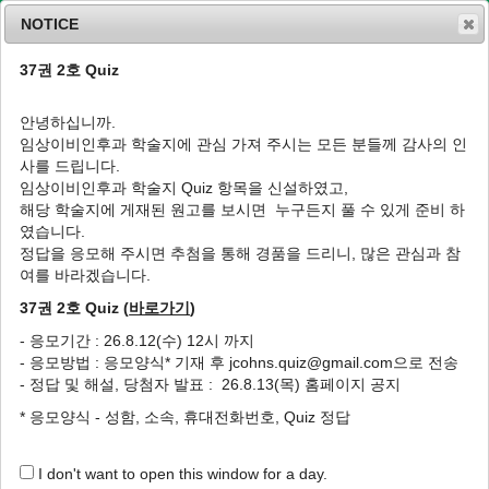
NOTICE
37권 2호 Quiz
MENU
T
o
안녕하십니까.
g
임상이비인후과 학술지에 관심 가져 주시는 모든 분들께 감사의 인
g
J Clin Otolaryngol Head Neck Surg
1991
;
사를 드립니다.
l
2
(
1
):
97
-
101
임상이비인후과 학술지 Quiz 항목을 신설하였고,
e
pISSN: 1225-0244, eISSN: 2713-833X
해당 학술지에 게재된 원고를 보시면 누구든지 풀 수 있게 준비 하
n
DOI:
https://doi.org/10.35420/jcohns.1991.2.1.97
였습니다.
a
임상
v
정답을 응모해 주시면 추첨을 통해 경품을 드리니, 많은 관심과 참
i
여를 바라겠습니다.
인두 근점막피판을 이용한 연구개 재건 1례
g
37권 2호 Quiz (
바로가기
)
a
1
1
1
1
1
1
백무진
,
장민혁
,
이윤우
,
고의경
,
왕수건
,
전경명
t
- 응모기간 : 26.8.12(수) 12시 까지
i
A case of soft palate reconstruction using
- 응모방법 : 응모양식* 기재 후 jcohns.quiz@gmail.com으로 전송
o
the pharyngeal myomucosal flap
- 정답 및 해설, 당첨자 발표 : 26.8.13(목) 홈페이지 공지
n
1
1
1
Moo Jin Back
,
Min Hyeog Jang
,
Yun Woo Lee
,
Eui Kyung
* 응모양식 - 성함, 소속, 휴대전화번호, Quiz 정답
1
1
1
Goh
,
Soo Geun Wang
,
Kyong Myong Chon
I don't want to open this window for a day.
Author Information & Copyright
▼