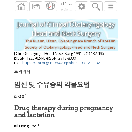
임신 및 수유중의 약물요법
J Clin Otolaryngol Head Neck Surg
1991
;
2
(
1
):
Journal of Clinical Otolaryngology
Head and Neck Surgery
The Busan, Ulsan, Gyeoungnam Branch of Korean
Society of Otolaryngology-Head and Neck Surgery
J Clin Otolaryngol Head Neck Surg
1991
;
2
(
1
):
132
-
135
pISSN: 1225-0244, eISSN: 2713-833X
DOI:
https://doi.org/10.35420/jcohns.1991.2.1.132
토막지식
임신 및 수유중의 약물요법
1
최길홍
Drug therapy during pregnancy
and lactation
1
Kil Hong Choi