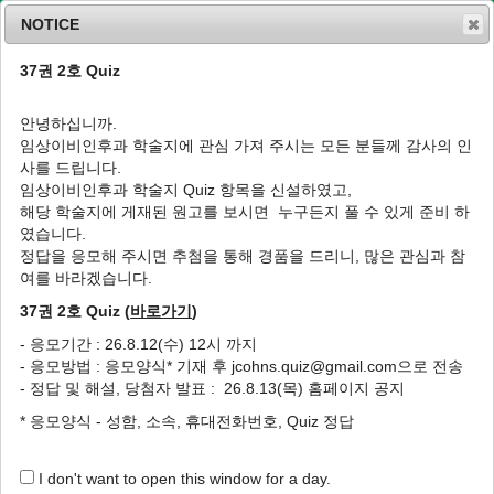
NOTICE
37권 2호 Quiz
MENU
T
o
안녕하십니까.
g
임상이비인후과 학술지에 관심 가져 주시는 모든 분들께 감사의 인
g
J Clin Otolaryngol Head Neck Surg
1991
;
사를 드립니다.
l
2
(
1
):
31
-
40
임상이비인후과 학술지 Quiz 항목을 신설하였고,
e
pISSN: 1225-0244, eISSN: 2713-833X
해당 학술지에 게재된 원고를 보시면 누구든지 풀 수 있게 준비 하
n
DOI:
https://doi.org/10.35420/jcohns.1991.2.1.31
였습니다.
a
특집 : 알레르기
v
정답을 응모해 주시면 추첨을 통해 경품을 드리니, 많은 관심과 참
i
여를 바라겠습니다.
비인후과 영역에서의 알레르기성 질환
g
37권 2호 Quiz (
바로가기
)
a
1
조병우
t
- 응모기간 : 26.8.12(수) 12시 까지
i
Allergic Diseases in Otolaryngologic Fields
- 응모방법 : 응모양식* 기재 후 jcohns.quiz@gmail.com으로 전송
o
1
Byung Woo Joe
- 정답 및 해설, 당첨자 발표 : 26.8.13(목) 홈페이지 공지
n
* 응모양식 - 성함, 소속, 휴대전화번호, Quiz 정답
Author Information & Copyright
▼
Published Online: May 31, 2020
I don't want to open this window for a day.