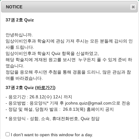
NOTICE
37권 2호 Quiz
MENU
T
o
안녕하십니까.
g
임상이비인후과 학술지에 관심 가져 주시는 모든 분들께 감사의 인
g
J Clin Otolaryngol Head Neck Surg
2005
;
사를 드립니다.
l
16
(
1
):
14
-
20
임상이비인후과 학술지 Quiz 항목을 신설하였고,
e
pISSN: 1225-0244, eISSN: 2713-833X
해당 학술지에 게재된 원고를 보시면 누구든지 풀 수 있게 준비 하
n
DOI:
https://doi.org/10.35420/jcohns.2005.16.1.14
였습니다.
a
특집
v
정답을 응모해 주시면 추첨을 통해 경품을 드리니, 많은 관심과 참
i
여를 바라겠습니다.
메니에르병의 진단
g
37권 2호 Quiz (
바로가기
)
a
1
,
*
김규성
t
- 응모기간 : 26.8.12(수) 12시 까지
i
Diagnosis of Meniere’s Disease
- 응모방법 : 응모양식* 기재 후 jcohns.quiz@gmail.com으로 전송
o
1
,
*
Kyu Sung Kim
- 정답 및 해설, 당첨자 발표 : 26.8.13(목) 홈페이지 공지
n
* 응모양식 - 성함, 소속, 휴대전화번호, Quiz 정답
Author Information & Copyright
▼
Published Online: May 31, 2020
I don't want to open this window for a day.