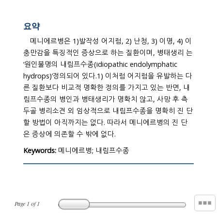
요약
메니에르병은 1)발작성 어지럼, 2) 난청, 3) 이명, 4) 이
충만감을 특징적인 증상으로 하는 질환이며, 병태생리 는
‘원인불명의 내림프수종(idiopathic endolymphatic
hydrops)’정의되어 있다.1) 이처럼 어지럼을 유발하는 다
른 질환보다 비교적 명확한 정의를 가지고 있는 반면, 내
림프수종의 병인과 병태생리가 명확치 않고, 사망 후 측
두골 병리소견 외 임상적으로 내림프수종을 명확히 진 단
할 방법이 아직까지는 없다. 따라서 메니에르병의 진 단
은 증상에 의존할 수 밖에 없다.
Keywords:
메니에르병; 내림프수종
Page
1
of
1