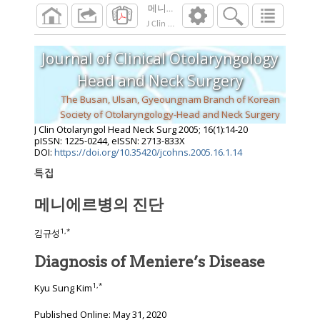
메니에르병의 진단
J Clin Otolaryngol Head Neck Surg
2005
;
16
(
1
Journal of Clinical Otolaryngology
Head and Neck Surgery
The Busan, Ulsan, Gyeoungnam Branch of Korean
Society of Otolaryngology-Head and Neck Surgery
J Clin Otolaryngol Head Neck Surg
2005
;
16
(
1
):
14
-
20
pISSN: 1225-0244, eISSN: 2713-833X
DOI:
https://doi.org/10.35420/jcohns.2005.16.1.14
특집
메니에르병의 진단
1
,
*
김규성
Diagnosis of Meniere’s Disease
1
,
*
Kyu Sung Kim
Published Online: May 31, 2020