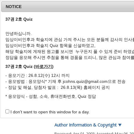
NOTICE
37권 2호 Quiz
안녕하십니까.
임상이비인후과 학술지에 관심 가져 주시는 모든 분들께 감사의 인사
Home
Journal Info
Article A
임상이비인후과 학술지 Quiz 항목을 신설하였고,
해당 학술지에 게재된 원고를 보시면 누구든지 풀 수 있게 준비 하였
J Clin Otolaryngol Head Neck Surg
2003
;
14
(
1
정답을 응모해 주시면 추첨을 통해 경품을 드리니, 많은 관심과 참여
pISSN: 1225-0244, eISSN: 2713-833X
DOI:
https://doi.org/10.35420/jcohns.2003.14
37권 2호 Quiz (
바로가기
)
증례
- 응모기간 : 26.8.12(수) 12시 까지
- 응모방법 : 응모양식* 기재 후 jcohns.quiz@gmail.com으로 전송
비인강에 발생한 신경초종 1례
- 정답 및 해설, 당첨자 발표 : 26.8.13(목) 홈페이지 공지
1
1
1
1
,
*
전진호
,
정찬일
,
이진
,
이시영
* 응모양식 - 성함, 소속, 휴대전화번호, Quiz 정답
A Case of Neurilemmoma o
1
1
1
Jin Ho Jeon
,
Chan Il Jung
,
Jin Lee
,
See 
I don't want to open this window for a day.
Author Information & Copyright
▼
Received:
Apr 01, 2003
; Accepted:
May 06, 2