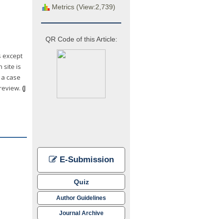
Metrics (View:2,739)
QR Code of this Article:
s except
site is
 a case
 review.
(J
E-Submission
Quiz
Author Guidelines
Journal Archive