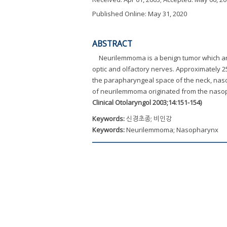
Published Online: May 31, 2020
ABSTRACT
Neurilemmoma is a benign tumor which ari
optic and olfactory nerves. Approximately 
the parapharyngeal space of the neck, nas
of neurilemmoma originated from the nasoph
Clinical Otolaryngol 2003;14:151-154)
Keywords:
신경초종; 비인강
Keywords:
Neurilemmoma; Nasopharynx