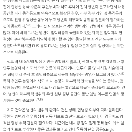
부 경부로 파급되었는지 확인하는 데 필수적인 역할을 한다.
특히 본 증례와
같이 갑상선 상극 수준의 후인두벽과 식도 후벽에 걸쳐 병변이 분포하면서 내장
공간을 따라 종격동으로 연속적으로 확장된 경우, 심부 경부 감염 및 종격동염
으로의 진행 위험성을 염두에 두고 병변의 해부학적 범위를 정밀하게 평가하는
5,6)
것이 중요하다.
그러나 CT만으로는 점막하 병변과의 감별이 어려운 경우가
많다. 이에 비해 EUS는 병변이 점막하층에 국한되어 있는지 혹은 점막과의 연
결성이 존재하는지를 세밀하게 평가할 수 있어 중요한 보조 진단 도구로 자리
3,4)
잡았다.
하지만 EUS 유도 FNA는 천공 위험성 때문에 실제 임상에서는 제한
적으로 사용된다.
식도 벽 내 농양의 발생 기전은 명확하지 않으나, 선행 심부 경부 감염이나 후
인두 농양에서 식도 벽으로 염증이 파급되거나, 인두 이물 및 내시경 시술에 따
4,5)
른 점막 미세 손상 후 점막하층으로 세균이 침투하는 경우가 보고되어 있다.
특히 후인두 농양에서 식도 벽 내 농양과 해부학적 연속성을 보이는 증례나, 점
막하 농양이 파열되면서 식도 내강 또는 흉강으로 파급된 증례들이 보고되어 있
어, 병변의 해부학적 범위와 주변 심부 경부 공간의 동반 침범 여부를 면밀히 평
7,8)
가하는 것이 중요하다.
치료 전략은 병변의 범위와 환자의 전신 상태, 합병증 여부에 따라 달라진다.
국한된 병변의 경우 항생제 단독 치료로 호전된 보고가 있으나, 이 경우에도 엄
격한 영상 추적 관찰이 필요하다. 최근에는 내시경 점막 절개 및 배농이 최소 침
4)
습적 치료로 부상하며 좋은 결과를 보이고 있다.
특히 단일 공동(single