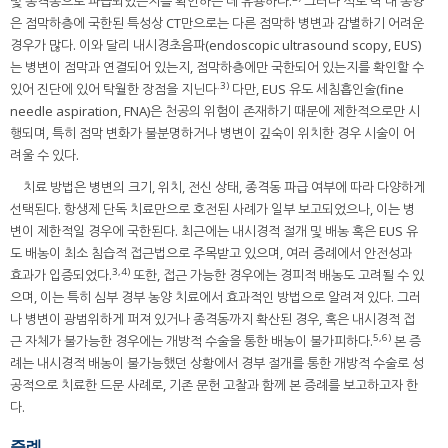
및 종격동으로 파급되었는지를 확인하는 데 유용하다.
그러나 식도 벽 내 농양
은 점막하층에 국한된 특성상 CT만으로는 다른 점막하 병변과 감별하기 어려운
경우가 많다. 이와 달리 내시경초음파(endoscopic ultrasound scopy, EUS)
는 병변이 점막과 연결되어 있는지, 점막하층에만 국한되어 있는지를 확인할 수
.3)
있어 진단에 있어 탁월한 장점을 지닌다
다만, EUS 유도 세침흡인술(fine
needle aspiration, FNA)은 천공의 위험이 존재하기 때문에 제한적으로만 시
행되며, 특히 점막 변화가 불분명하거나 병변이 깊숙이 위치한 경우 시술이 어
려울 수 있다.
치료 방법은 병변의 크기, 위치, 전신 상태, 종격동 파급 여부에 따라 다양하게
선택된다. 항생제 단독 치료만으로 호전된 사례가 일부 보고되었으나, 이는 병
변이 제한적일 경우에 국한된다. 최근에는 내시경적 절개 및 배농 혹은 EUS 유
도 배농이 최소 침습적 접근법으로 주목받고 있으며, 여러 증례에서 안전성과
3,4)
효과가 입증되었다.
또한, 접근 가능한 경우에는 경피적 배농도 고려될 수 있
으며, 이는 특히 심부 경부 농양 치료에서 효과적인 방법으로 알려져 있다. 그러
나 병변이 광범위하게 퍼져 있거나 종격동까지 확산된 경우, 혹은 내시경적 접
5,6)
근 자체가 불가능한 경우에는 개방적 수술을 통한 배농이 불가피하다.
본 증
례는 내시경적 배농이 불가능했던 상황에서 경부 절개를 통한 개방적 수술로 성
공적으로 치료한 드문 사례로, 기존 문헌 고찰과 함께 본 증례를 보고하고자 한
다.
증례