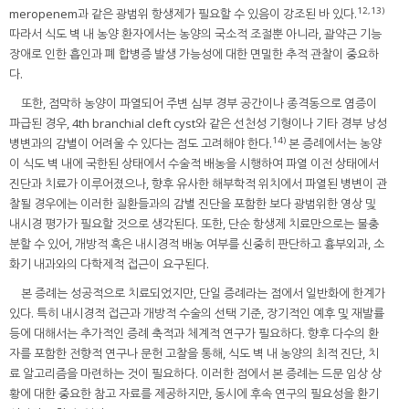
12,13)
meropenem과 같은 광범위 항생제가 필요할 수 있음이 강조된 바 있다.
따라서 식도 벽 내 농양 환자에서는 농양의 국소적 조절뿐 아니라, 괄약근 기능
장애로 인한 흡인과 폐 합병증 발생 가능성에 대한 면밀한 추적 관찰이 중요하
다.
또한, 점막하 농양이 파열되어 주변 심부 경부 공간이나 종격동으로 염증이
파급된 경우, 4th branchial cleft cyst와 같은 선천성 기형이나 기타 경부 낭성
14)
병변과의 감별이 어려울 수 있다는 점도 고려해야 한다.
본 증례에서는 농양
이 식도 벽 내에 국한된 상태에서 수술적 배농을 시행하여 파열 이전 상태에서
진단과 치료가 이루어졌으나, 향후 유사한 해부학적 위치에서 파열된 병변이 관
찰될 경우에는 이러한 질환들과의 감별 진단을 포함한 보다 광범위한 영상 및
내시경 평가가 필요할 것으로 생각된다. 또한, 단순 항생제 치료만으로는 불충
분할 수 있어, 개방적 혹은 내시경적 배농 여부를 신중히 판단하고 흉부외과, 소
화기 내과와의 다학제적 접근이 요구된다.
본 증례는 성공적으로 치료되었지만, 단일 증례라는 점에서 일반화에 한계가
있다. 특히 내시경적 접근과 개방적 수술의 선택 기준, 장기적인 예후 및 재발률
등에 대해서는 추가적인 증례 축적과 체계적 연구가 필요하다. 향후 다수의 환
자를 포함한 전향적 연구나 문헌 고찰을 통해, 식도 벽 내 농양의 최적 진단, 치
료 알고리즘을 마련하는 것이 필요하다. 이러한 점에서 본 증례는 드문 임상 상
황에 대한 중요한 참고 자료를 제공하지만, 동시에 후속 연구의 필요성을 환기