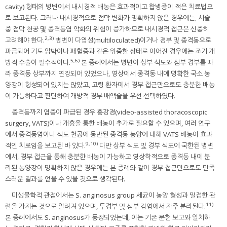
cavity) 형태의 병변에서 내시경적 배농은 효과적이고 합병증이 적은 치료법으
로 보고된다. 그러나 내시경적으로 점막 변화가 명확하지 않은 경우에는, 시술
중 점막 천공 및 종격동염 악화의 위험이 증가하므로 내시경적 접근은 신중히
2,3)
고려해야 한다.
병변이 다엽성(multiloculated)이거나 경부 및 종격동으로
파급되어 기도 압박이나 패혈증과 같은 위중한 상태로 이어진 경우에는 조기 개
5,6)
방적 수술이 필수적이다.
본 증례에서는 병변이 상부 식도와 심부 경부를 따
라 종격동 상부까지 연장되어 있었으나, 영상에서 종격동 내에 명확한 국소 농
양강이 형성되어 있지는 않았고, 고령 환자에서 경부 접근만으로도 충분한 배농
이 가능하다고 판단하여 개방적 경부 배액술을 우선 선택하였다.
종격동까지 염증이 파급된 경우 흉강경(video-assisted thoracoscopic
surgery, VATS)이나 개흉을 통한 배농이 추가로 필요할 수 있으며, 여러 연구
에서 종격동염이나 식도 천공에 동반된 종격동 농양에 대해 VATS 배농이 효과
9,10)
적인 치료임을 보고된 바 있다.
다만 상부 식도 및 경부 식도에 국한된 병변
에서, 경부 접근을 통해 충분한 배농이 가능하고 영상학적으로 종격동 내에 분
리된 농양강이 명확하지 않은 경우에는 본 증례와 같이 경부 접근만으로도 만족
스러운 결과를 얻을 수 있을 것으로 생각된다.
미생물학적 관점에서는 S. anginosus group 세균이 농양 형성과 밀접한 관
11)
련을 가지는 것으로 알려져 있으며, 두경부 및 심부 감염에서 자주 분리된다.
본 증례에서도 S. anginosus가 동정되었는데, 이는 기존 문헌 보고와 일치하