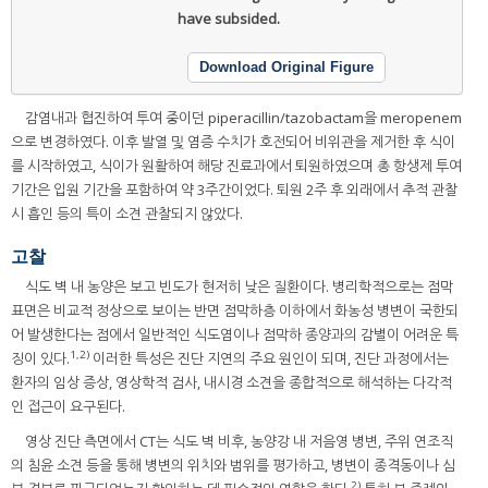
have subsided.
Download Original Figure
감염내과 협진하여 투여 중이던 piperacillin/tazobactam을 meropenem
으로 변경하였다. 이후 발열 및 염증 수치가 호전되어 비위관을 제거한 후 식이
를 시작하였고, 식이가 원활하여 해당 진료과에서 퇴원하였으며 총 항생제 투여
기간은 입원 기간을 포함하여 약 3주간이었다. 퇴원 2주 후 외래에서 추적 관찰
시 흡인 등의 특이 소견 관찰되지 않았다.
고찰
식도 벽 내 농양은 보고 빈도가 현저히 낮은 질환이다. 병리학적으로는 점막
표면은 비교적 정상으로 보이는 반면 점막하층 이하에서 화농성 병변이 국한되
어 발생한다는 점에서 일반적인 식도염이나 점막하 종양과의 감별이 어려운 특
1,2)
징이 있다.
이러한 특성은 진단 지연의 주요 원인이 되며, 진단 과정에서는
환자의 임상 증상, 영상학적 검사, 내시경 소견을 종합적으로 해석하는 다각적
인 접근이 요구된다.
영상 진단 측면에서 CT는 식도 벽 비후, 농양강 내 저음영 병변, 주위 연조직
의 침윤 소견 등을 통해 병변의 위치와 범위를 평가하고, 병변이 종격동이나 심
2)