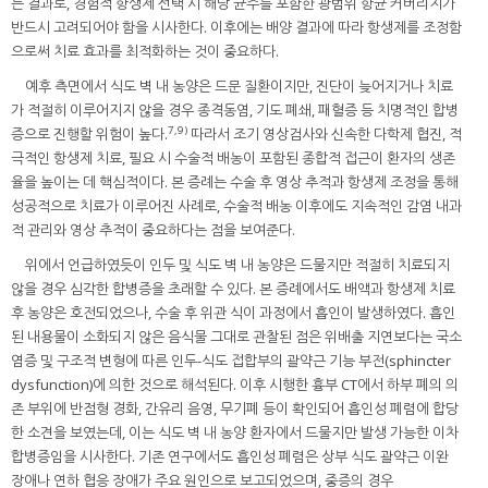
는 결과로, 경험적 항생제 선택 시 해당 균주를 포함한 광범위 항균 커버리지가
반드시 고려되어야 함을 시사한다. 이후에는 배양 결과에 따라 항생제를 조정함
으로써 치료 효과를 최적화하는 것이 중요하다.
예후 측면에서 식도 벽 내 농양은 드문 질환이지만, 진단이 늦어지거나 치료
가 적절히 이루어지지 않을 경우 종격동염, 기도 폐쇄, 패혈증 등 치명적인 합병
7,9)
증으로 진행할 위험이 높다.
따라서 조기 영상검사와 신속한 다학제 협진, 적
극적인 항생제 치료, 필요 시 수술적 배농이 포함된 종합적 접근이 환자의 생존
율을 높이는 데 핵심적이다. 본 증례는 수술 후 영상 추적과 항생제 조정을 통해
성공적으로 치료가 이루어진 사례로, 수술적 배농 이후에도 지속적인 감염 내과
적 관리와 영상 추적이 중요하다는 점을 보여준다.
위에서 언급하였듯이 인두 및 식도 벽 내 농양은 드물지만 적절히 치료되지
않을 경우 심각한 합병증을 초래할 수 있다. 본 증례에서도 배액과 항생제 치료
후 농양은 호전되었으나, 수술 후 위관 식이 과정에서 흡인이 발생하였다. 흡인
된 내용물이 소화되지 않은 음식물 그대로 관찰된 점은 위배출 지연보다는 국소
염증 및 구조적 변형에 따른 인두-식도 접합부의 괄약근 기능 부전(sphincter
dysfunction)에 의한 것으로 해석된다. 이후 시행한 흉부 CT에서 하부 폐의 의
존 부위에 반점형 경화, 간유리 음영, 무기폐 등이 확인되어 흡인성 폐렴에 합당
한 소견을 보였는데, 이는 식도 벽 내 농양 환자에서 드물지만 발생 가능한 이차
합병증임을 시사한다. 기존 연구에서도 흡인성 폐렴은 상부 식도 괄약근 이완
장애나 연하 협응 장애가 주요 원인으로 보고되었으며, 중증의 경우