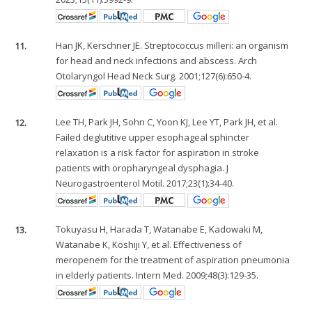
11.
Han JK, Kerschner JE. Streptococcus milleri: an organism
for head and neck infections and abscess. Arch
Otolaryngol Head Neck Surg. 2001;127(6):650-4.
12.
Lee TH, Park JH, Sohn C, Yoon KJ, Lee YT, Park JH, et al.
Failed deglutitive upper esophageal sphincter
relaxation is a risk factor for aspiration in stroke
patients with oropharyngeal dysphagia. J
Neurogastroenterol Motil. 2017;23(1):34-40.
13.
Tokuyasu H, Harada T, Watanabe E, Kadowaki M,
Watanabe K, Koshiji Y, et al. Effectiveness of
meropenem for the treatment of aspiration pneumonia
in elderly patients. Intern Med. 2009;48(3):129-35.