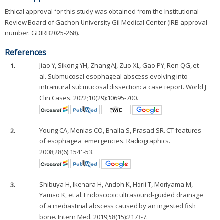
Ethical approval for this study was obtained from the Institutional
Review Board of Gachon University Gil Medical Center (IRB approval
number: GDIRB2025-268).
References
1.
Jiao Y, Sikong YH, Zhang AJ, Zuo XL, Gao PY, Ren QG, et
al. Submucosal esophageal abscess evolving into
intramural submucosal dissection: a case report. World J
Clin Cases. 2022;10(29):10695-700.
2.
Young CA, Menias CO, Bhalla S, Prasad SR. CT features
of esophageal emergencies. Radiographics.
2008;28(6):1541-53.
3.
Shibuya H, Ikehara H, Andoh K, Horii T, Moriyama M,
Yamao K, et al. Endoscopic ultrasound-guided drainage
of a mediastinal abscess caused by an ingested fish
bone. Intern Med. 2019;58(15):2173-7.