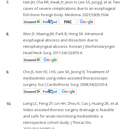
7.
Han JH, Cha RR, Kwak JY, Jeon H, Lee SS, Jung JJ, et al. Two
cases of severe complications due to an esophageal
fish bone foreign body. Medicina. 2023;59(9):1504.
8.
Won JY, Maeng JW, Park B, Hong SK. Intramural
esophageal abscess and dissection due to
retropharyngeal abscess. Korean J Otorhinolaryngol-
Head Neck Surg. 2011;54(12):870-4.
9.
Cho JS, Kim YD, I HS, Lee SK, Jeong YJ. Treatment of
mediastinitis using video-assisted thoracoscopic
surgery. Eur J Cardiothorac Surg. 2008;34(3):520-4.
10.
Liang LC, Peng ZY, Lin HH, Zhou K, Cao J, Huang ZK, et al.
Video-assisted thoracic surgery drainage is feasible
and safe for acute necrotizing mediastinitis: a
retrospective cohort study. J Thorac Dis.
2023;15(11):5992-9.