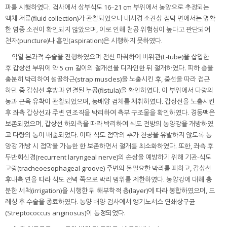
파를 시행하였다. 검사에서 상부식도 16–21 cm 부위에서 농양으로 추정되는
액체 저류(fluid collection)가 관찰되었으나 내시경 소견상 점막 면에서는 명확
한 염증 소견이 확인되지 않았으며, 이로 인해 천공 위험성이 높다고 판단되어
천자(puncture)나 흡인(aspiration)은 시행하지 못하였다.
익일 본과적 수술을 진행하였으며 전신 마취하에 비위관(L-tube)을 삽입한
후 갑상선 부위에 약 5 cm 길이의 절개선을 디자인한 뒤 절개하였다. 피하 층을
충분히 박리하여 설골하근(strap muscles)을 노출시킨 후, 중선을 따라 접근
하던 중 갑상선 후방과 연결된 누공(fistula)을 확인하였다. 이 부위에서 다량의
농과 근육 유착이 관찰되었으며, 농배양 검체를 채취하였다. 갑상선을 노출시킨
후 좌측 갑상선과 주변 연조직을 박리하여 측부 구조물을 확인하였다. 경동맥은
보존되었으며, 갑상선 하외측을 따라 박리하여 식도 전방의 농양강을 개방하였
고 다량의 농이 배출되었다. 이때 식도 점막의 추가 천공을 유발하지 않도록 농
양강 개방 시 점막을 가능한 한 보존하면서 절개를 최소화하였다. 또한, 좌측 후
두반회신경(recurrent laryngeal nerve)의 손상을 예방하기 위해 기관-식도
고랑(tracheoesophageal groove) 주변의 불필요한 박리를 피하고, 갑상선
후내측 연을 따라 식도 전벽 쪽으로 박리 범위를 제한하였다. 농양강에 대해 충
분한 세척(irrigation)을 시행한 뒤 해부학적 층(layer)에 따라 봉합하였으며, 드
레싱 후 수술을 종료하였다. 농양 배양 검사에서 앵기노서스 연쇄상구균
(Streptococcus anginosus)이 동정되었다.