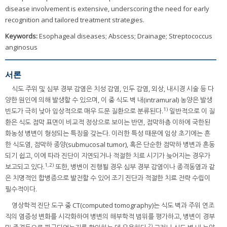
disease involvement is extensive, underscoring the need for early
recognition and tailored treatment strategies.
Keywords:
Esophageal diseases; Abscess; Drainage; Streptococcus
anginosus
서론
식도 주위 및 심부 경부 감염은 치성 감염, 인두 감염, 외상, 내시경 시술 등 다
양한 원인에 의해 발생할 수 있으며, 이 중 식도 벽 내(intramural) 농양은 발생
1)
빈도가 극히 낮아 임상적으로 매우 드문 질환으로 분류된다.
일반적으로 이 질
환은 식도 점막 표면이 비교적 정상으로 보이는 반면, 점막하층 이하에 국한된
화농성 병변이 형성되는 특징을 갖는다. 이러한 특성 때문에 임상 초기에는 흔
한 식도염, 점막하 종양(submucosal tumor), 혹은 단순한 점막하 병변과 혼동
되기 쉽고, 이에 따라 진단이 지연되거나 적절한 치료 시기가 늦어지는 경우가
1,2)
보고되고 있다.
또한, 병변이 진행될 경우 심부 경부 감염이나 종격동염과 같
은 치명적인 합병증으로 발전할 수 있어 조기 진단과 적절한 치료 전략 수립이
필수적이다.
영상학적 진단 도구 중 CT(computed tomography)는 식도 벽과 주위 연조
직의 염증성 변화를 시각화하여 병변의 해부학적 범위를 평가하고, 병변이 경부
2)