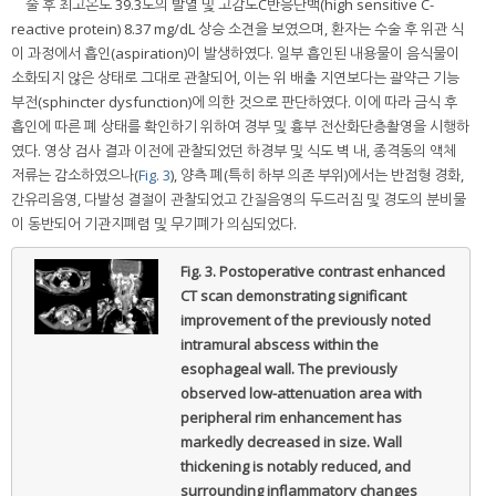
술 후 최고온도 39.3도의 발열 및 고감도C반응단백(high sensitive C-
reactive protein) 8.37 mg/dL 상승 소견을 보였으며, 환자는 수술 후 위관 식
이 과정에서 흡인(aspiration)이 발생하였다. 일부 흡인된 내용물이 음식물이
소화되지 않은 상태로 그대로 관찰되어, 이는 위 배출 지연보다는 괄약근 기능
부전(sphincter dysfunction)에 의한 것으로 판단하였다. 이에 따라 금식 후
흡인에 따른 폐 상태를 확인하기 위하여 경부 및 흉부 전산화단층촬영을 시행하
였다. 영상 검사 결과 이전에 관찰되었던 하경부 및 식도 벽 내, 종격동의 액체
저류는 감소하였으나(
Fig. 3
), 양측 폐(특히 하부 의존 부위)에서는 반점형 경화,
간유리음영, 다발성 결절이 관찰되었고 간질음영의 두드러짐 및 경도의 분비물
이 동반되어 기관지폐렴 및 무기폐가 의심되었다.
Fig. 3.
Postoperative contrast enhanced
CT scan demonstrating significant
improvement of the previously noted
intramural abscess within the
esophageal wall. The previously
observed low-attenuation area with
peripheral rim enhancement has
markedly decreased in size. Wall
thickening is notably reduced, and
surrounding inflammatory changes