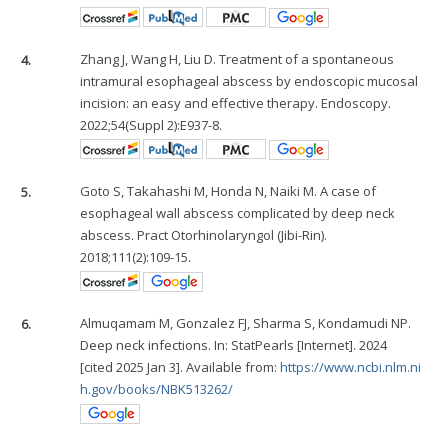
4.
Zhang J, Wang H, Liu D. Treatment of a spontaneous
intramural esophageal abscess by endoscopic mucosal
incision: an easy and effective therapy. Endoscopy.
2022;54(Suppl 2):E937-8.
5.
Goto S, Takahashi M, Honda N, Naiki M. A case of
esophageal wall abscess complicated by deep neck
abscess. Pract Otorhinolaryngol (Jibi-Rin).
2018;111(2):109-15.
6.
Almuqamam M, Gonzalez FJ, Sharma S, Kondamudi NP.
Deep neck infections. In: StatPearls [Internet]. 2024
[cited 2025 Jan 3]. Available from:
https://www.ncbi.nlm.ni
h.gov/books/NBK513262/