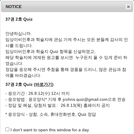
NOTICE
37권 2호 Quiz
MENU
T
o
안녕하십니까.
g
임상이비인후과 학술지에 관심 가져 주시는 모든 분들께 감사의 인
g
J Clin Otolaryngol Head Neck Surg
2025
;
사를 드립니다.
l
36
(
4
):
102
-
106
임상이비인후과 학술지 Quiz 항목을 신설하였고,
e
pISSN: 1225-0244, eISSN: 2713-833X
해당 학술지에 게재된 원고를 보시면 누구든지 풀 수 있게 준비 하
n
DOI:
https://doi.org/10.35420/jcohns.2025.36.4.102
였습니다.
a
Case Report
v
정답을 응모해 주시면 추첨을 통해 경품을 드리니, 많은 관심과 참
i
여를 바라겠습니다.
개방적 경부 배액술로 치료한 식도벽내 농양
g
37권 2호 Quiz (
바로가기
)
a
1
1
,
*
이효준
,
박우리
t
- 응모기간 : 26.8.12(수) 12시 까지
i
Intramural Esophageal Abscess Managed
- 응모방법 : 응모양식* 기재 후 jcohns.quiz@gmail.com으로 전송
o
by Open Cervical Drainage
- 정답 및 해설, 당첨자 발표 : 26.8.13(목) 홈페이지 공지
n
1
1
,
*
Hyojun Lee
,
Woori Park
* 응모양식 - 성함, 소속, 휴대전화번호, Quiz 정답
Author Information & Copyright
▼
I don't want to open this window for a day.
Received:
Nov 09, 2025
; Revised:
Dec 08, 2025
; Accepted:
Dec 17, 2025