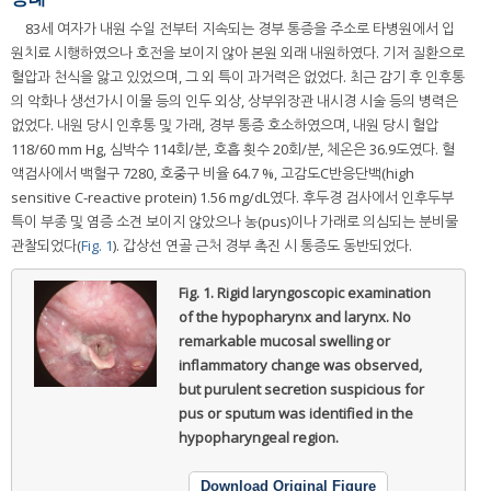
83세 여자가 내원 수일 전부터 지속되는 경부 통증을 주소로 타병원에서 입
원치료 시행하였으나 호전을 보이지 않아 본원 외래 내원하였다. 기저 질환으로
혈압과 천식을 앓고 있었으며, 그 외 특이 과거력은 없었다. 최근 감기 후 인후통
의 악화나 생선가시 이물 등의 인두 외상, 상부위장관 내시경 시술 등의 병력은
없었다. 내원 당시 인후통 및 가래, 경부 통증 호소하였으며, 내원 당시 혈압
118/60 mm Hg, 심박수 114회/분, 호흡 횟수 20회/분, 체온은 36.9도였다. 혈
액검사에서 백혈구 7280, 호중구 비율 64.7 %, 고감도C반응단백(high
sensitive C-reactive protein) 1.56 mg/dL였다. 후두경 검사에서 인후두부
특이 부종 및 염증 소견 보이지 않았으나 농(pus)이나 가래로 의심되는 분비물
관찰되었다(
Fig. 1
). 갑상선 연골 근처 경부 촉진 시 통증도 동반되었다.
Fig. 1.
Rigid laryngoscopic examination
of the hypopharynx and larynx. No
remarkable mucosal swelling or
inflammatory change was observed,
but purulent secretion suspicious for
pus or sputum was identified in the
hypopharyngeal region.
Download Original Figure