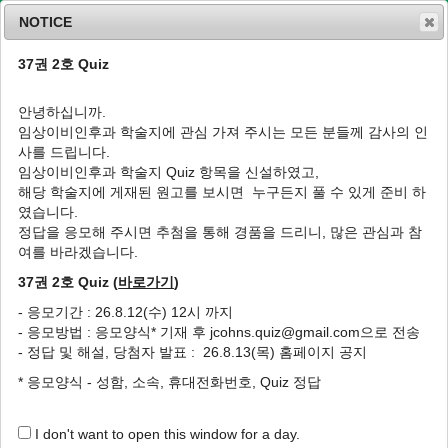
NOTICE
37권 2호 Quiz
MENU
T
o
안녕하십니까.
g
임상이비인후과 학술지에 관심 가져 주시는 모든 분들께 감사의 인
g
J Clin Otolaryngol Head Neck Surg
1992
;
사를 드립니다.
l
3
(
2
):
375
-
384
임상이비인후과 학술지 Quiz 항목을 신설하였고,
e
pISSN: 1225-0244, eISSN: 2713-833X
해당 학술지에 게재된 원고를 보시면 누구든지 풀 수 있게 준비 하
n
DOI:
https://doi.org/10.35420/jcohns.1992.3.2.375
였습니다.
a
Article
v
정답을 응모해 주시면 추첨을 통해 경품을 드리니, 많은 관심과 참
i
여를 바라겠습니다.
중두개와를 침범한 거대한 비인강 혈관섬유종 1
g
례
37권 2호 Quiz (
바로가기
)
a
t
1
1
1
1
박춘근
,
이재완
,
김상현
,
박성국
- 응모기간 : 26.8.12(수) 12시 까지
i
- 응모방법 : 응모양식* 기재 후 jcohns.quiz@gmail.com으로 전송
o
A Case of Huge Nasopharyngeal
- 정답 및 해설, 당첨자 발표 : 26.8.13(목) 홈페이지 공지
n
Angiofibroma involving the Middle
* 응모양식 - 성함, 소속, 휴대전화번호, Quiz 정답
Cranial Fossa
1
1
1
Chun Keun Park
,
Jae Wan Lee
,
Sang Hyun Kim
,
Seong Kook
I don't want to open this window for a day.
1
Park