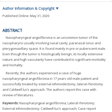
Author Information & Copyright
▼
Published Online: May 31, 2020
ABSTRACT
Nasopharyngeal angiofibroma is an uncommon tumor of the
nasopharynx usually involving nasal cavity, paranasal sinus and
pterygomaxillary space. It is found mainly in pre or puberscent male.
Even though the tumor is histologically benign, its locally extensive
nature and high vascularity have contributed to significant morbidity
and mortality.
Recently, the authors experienced a case of huge
nasopharyngeal angiofibroma in 17 years old male patient and
successfully treated by external ethmoidectomy, lateral rhinotomy
and Caldwell luc’s approach. The authors report this case with
review of literatures.
Keywords:
Nasopharyngeal angiofibroma; Lateral rhinotomy;
External ethmoidectomy; Caldwell-luc’s approach; Case report