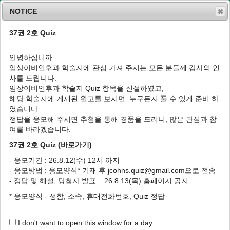
NOTICE
37권 2호 Quiz
MENU
T
o
안녕하십니까.
g
임상이비인후과 학술지에 관심 가져 주시는 모든 분들께 감사의 인
g
J Clin Otolaryngol Head Neck Surg
2015
;
사를 드립니다.
l
26
(
1
):
112
-
116
임상이비인후과 학술지 Quiz 항목을 신설하였고,
e
pISSN: 1225-0244, eISSN: 2713-833X
해당 학술지에 게재된 원고를 보시면 누구든지 풀 수 있게 준비 하
n
DOI:
https://doi.org/10.35420/jcohns.2015.26.1.112
였습니다.
a
증례
v
정답을 응모해 주시면 추첨을 통해 경품을 드리니, 많은 관심과 참
i
여를 바라겠습니다.
경부 결핵성 림프절염으로 오인된 미주신경에
g
서 발생한 다발성 신경초종 1예
37권 2호 Quiz (
바로가기
)
a
t
1
1
1
1
,
*
김영준
,
송준웅
,
이형신
,
김성원
- 응모기간 : 26.8.12(수) 12시 까지
i
- 응모방법 : 응모양식* 기재 후 jcohns.quiz@gmail.com으로 전송
o
The Multiple Schwannomas of Vagus
- 정답 및 해설, 당첨자 발표 : 26.8.13(목) 홈페이지 공지
n
Nerve Masquerading as Cervical
* 응모양식 - 성함, 소속, 휴대전화번호, Quiz 정답
Tuberculosis Lymphadenopathy : Case
Report
I don't want to open this window for a day.
1
1
1
Yeong Joon Kim
,
Jun Woong Song
,
Hyoung Shin Lee
,
Sung