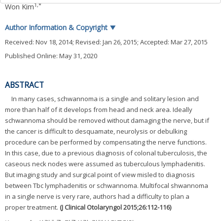
1
,
*
Won Kim
Author Information & Copyright
▼
Received:
Nov 18, 2014
; Revised:
Jan 26, 2015
; Accepted:
Mar 27, 2015
Published Online: May 31, 2020
ABSTRACT
In many cases, schwannoma is a single and solitary lesion and
more than half of it develops from head and neck area. Ideally
schwannoma should be removed without damaging the nerve, but if
the cancer is difficult to desquamate, neurolysis or debulking
procedure can be performed by compensating the nerve functions.
In this case, due to a previous diagnosis of colonal tuberculosis, the
caseous neck nodes were assumed as tuberculous lymphadenitis.
But imaging study and surgical point of view misled to diagnosis
between Tbc lymphadenitis or schwannoma. Multifocal shwannoma
in a single nerve is very rare, authors had a difficulty to plan a
proper treatment.
(J Clinical Otolaryngol 2015;26:112-116)