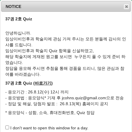
NOTICE
37권 2호 Quiz
MENU
T
o
안녕하십니까.
g
임상이비인후과 학술지에 관심 가져 주시는 모든 분들께 감사의 인
g
J Clin Otolaryngol Head Neck Surg
1994
;
사를 드립니다.
l
5
(
1
):
98
-
101
임상이비인후과 학술지 Quiz 항목을 신설하였고,
e
pISSN: 1225-0244, eISSN: 2713-833X
해당 학술지에 게재된 원고를 보시면 누구든지 풀 수 있게 준비 하
n
DOI:
https://doi.org/10.35420/jcohns.1994.5.1.98
였습니다.
a
임상
v
정답을 응모해 주시면 추첨을 통해 경품을 드리니, 많은 관심과 참
i
여를 바라겠습니다.
외이도 진주종 1례
g
37권 2호 Quiz (
바로가기
)
a
1
1
1
1
김효준
,
정태기
,
윤성원
,
윤태현
t
- 응모기간 : 26.8.12(수) 12시 까지
i
A Case of External Auditory Canal
- 응모방법 : 응모양식* 기재 후 jcohns.quiz@gmail.com으로 전송
o
Cholesteatoma
- 정답 및 해설, 당첨자 발표 : 26.8.13(목) 홈페이지 공지
n
1
1
1
Hyo Joon Kim
,
Tae Gee Jung
,
Seong Won Yoon
,
Tae Hyun
* 응모양식 - 성함, 소속, 휴대전화번호, Quiz 정답
1
Yoon
I don't want to open this window for a day.
Author Information & Copyright
▼