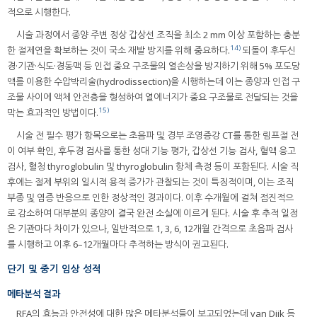
적으로 시행한다.
시술 과정에서 종양 주변 정상 갑상선 조직을 최소 2 mm 이상 포함하는 충분
14)
한 절제연을 확보하는 것이 국소 재발 방지를 위해 중요하다.
되돌이 후두신
경·기관·식도·경동맥 등 인접 중요 구조물의 열손상을 방지하기 위해 5% 포도당
액를 이용한 수압박리술(hydrodissection)을 시행하는데 이는 종양과 인접 구
조물 사이에 액체 안전층을 형성하여 열에너지가 중요 구조물로 전달되는 것을
15)
막는 효과적인 방법이다.
시술 전 필수 평가 항목으로는 초음파 및 경부 조영증강 CT를 통한 림프절 전
이 여부 확인, 후두경 검사를 통한 성대 기능 평가, 갑상선 기능 검사, 혈액 응고
검사, 혈청 thyroglobulin 및 thyroglobulin 항체 측정 등이 포함된다. 시술 직
후에는 절제 부위의 일시적 용적 증가가 관찰되는 것이 특징적이며, 이는 조직
부종 및 염증 반응으로 인한 정상적인 경과이다. 이후 수개월에 걸쳐 점진적으
로 감소하여 대부분의 종양이 결국 완전 소실에 이르게 된다. 시술 후 추적 일정
은 기관마다 차이가 있으나, 일반적으로 1, 3, 6, 12개월 간격으로 초음파 검사
를 시행하고 이후 6–12개월마다 추적하는 방식이 권고된다.
단기 및 중기 임상 성적
메타분석 결과
RFA의 효능과 안전성에 대한 많은 메타분석들이 보고되었는데 van Dijk 등