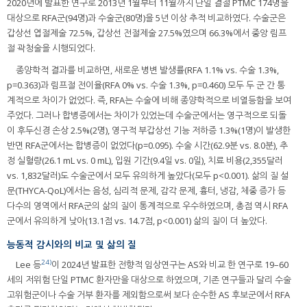
2020년에 발표한 연구로 2013년 1월부터 11월까지 단일 결절 PTMC 174명을
대상으로 RFA군(94명)과 수술군(80명)을 5년 이상 추적 비교하였다. 수술군은
갑상선 엽절제술 72.5%, 갑상선 전절제술 27.5%였으며 66.3%에서 중앙 림프
절 곽청술을 시행되었다.
종양학적 결과를 비교하면, 새로운 병변 발생률(RFA 1.1% vs. 수술 1.3%,
p=0.363)과 림프절 전이율(RFA 0% vs. 수술 1.3%, p=0.460) 모두 두 군 간 통
계적으로 차이가 없었다. 즉, RFA는 수술에 비해 종양학적으로 비열등함을 보여
주었다. 그러나 합병증에서는 차이가 있었는데 수술군에서는 영구적으로 되돌
이 후두신경 손상 2.5%(2명), 영구적 부갑상선 기능 저하증 1.3%(1명)이 발생한
반면 RFA군에서는 합병증이 없었다(p=0.095). 수술 시간(62.9분 vs. 8.0분), 추
정 실혈량(26.1 mL vs. 0 mL), 입원 기간(9.4일 vs. 0일), 치료 비용(2,355달러
vs. 1,832달러)도 수술군에서 모두 유의하게 높았다(모두 p<0.001). 삶의 질 설
문(THYCA-QoL)에서는 음성, 심리적 문제, 감각 문제, 흉터, 냉감, 체중 증가 등
다수의 영역에서 RFA군의 삶의 질이 통계적으로 우수하였으며, 총점 역시 RFA
군에서 유의하게 낮아(13.1점 vs. 14.7점, p<0.001) 삶의 질이 더 높았다.
능동적 감시와의 비교 및 삶의 질
24)
Lee 등
이 2024년 발표한 전향적 임상연구는 AS와 비교 한 연구로 19–60
세의 저위험 단일 PTMC 환자만을 대상으로 하였으며, 기존 연구들과 달리 수술
고위험군이나 수술 거부 환자를 제외함으로써 보다 순수한 AS 후보군에서 RFA