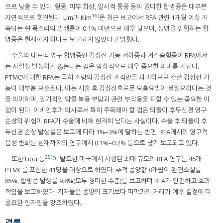
으로 낮출 수 있다. 혈종, 피부 화상, 일시적 통증 등의 경미한 합병증은 대부분
16)
자연적으로 호전된다. Lim과 Kim
은 최근 보고에서 RFA 관련 1개월 이상 지
속되는 쉰 목소리의 발생률이 0.1% 미만으로 매우 낮으며, 생명을 위협하는 합
병증은 현재까지 하나도 보고되지 않았다고 밝혔다.
수술의 대표적 영구 합병증인 갑상선 기능 저하증과 저칼슘혈증이 RFA에서
는 사실상 발생하지 않는다는 점은 임상적으로 매우 중요한 의미를 지닌다.
PTMC에 대한 RFA는 극히 소량의 갑상선 조직만을 파괴하므로 잔존 갑상선 기
능이 대부분 보존된다. 이는 시술 후 갑상선호르몬 보충요법이 불필요하다는 것
을 의미하며, 장기적인 약물 복용 부담과 관련 부작용을 피할 수 있는 중요한 이
점이 된다. 이비인후과 의사로서 특히 주목해야 할 점은 되돌이 후두신경 영구
손상의 위험이 RFA가 수술에 비해 현저히 낮다는 사실이다. 수술 후 되돌이 후
두신경 손상 발생률은 보고에 따라 1%–3%에 달하는 반면, RFA에서의 영구적
음성 변화는 현재까지의 연구에서 0.1%–0.2% 등으로 낮게 보고되고 있다.
25)
또한 Liou 등
이 발표한 미국에서 시행된 최대 규모의 RFA 연구는 46개
PTMC를 포함한 41명을 대상으로 하였다. 추적 중앙값 8개월에 완전소실률
85%, 합병증 발생률 9.8%(모두 경미한 수준)를 보고하며 RFA가 안전하고 효과
적임을 보고하였다. 저자들은 종양의 크기보다 피막과의 거리가 예후 결정에 더
중요한 인자임을 강조하였다.
결론