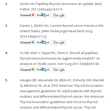
2.
LiVolsi VA. Papillary thyroid carcinoma: an update. Mod
Pathol. 2011;24(Suppl 2):S1-9.
3.
Davies L, Welch HG. Current thyroid cancer trends in the
United States. JAMA Otolaryngol Head Neck Surg
2014;140(4):317-22.
4.
Yu XM, Wan Y, Sippel RS, Chen H. Should all papillary
thyroid microcarcinomas be aggressively treated?: an
analysis of 18,445 cases. Ann Surg 2011;254(4):653-60.
5.
Haugen BR, Alexander EK, Bible KC, Doherty GM, Mandel
SJ, Nikiforov YE, et al. 2015 American Thyroid Association
management guidelines for adult patients with thyroid
nodules and differentiated thyroid cancer: the American
Thyroid Association guidelines task force on thyroid
nodules and differentiated thyroid cancer. Thyroid