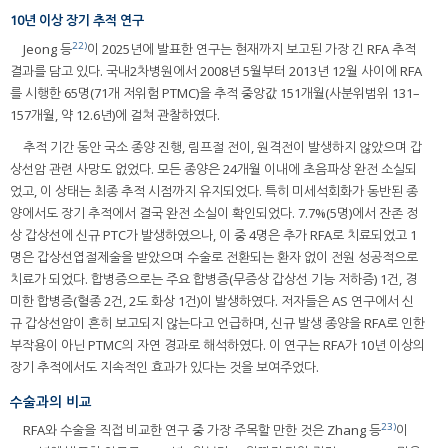
10년 이상 장기 추적 연구
22)
Jeong 등
이 2025년에 발표한 연구는 현재까지 보고된 가장 긴 RFA 추적
결과를 담고 있다. 국내2차병원에서 2008년 5월부터 2013년 12월 사이에 RFA
를 시행한 65명(71개 저위험 PTMC)을 추적 중앙값 151개월(사분위범위 131–
157개월, 약 12.6년)에 걸쳐 관찰하였다.
추적 기간 동안 국소 종양 진행, 림프절 전이, 원격전이 발생하지 않았으며 갑
상선암 관련 사망도 없었다. 모든 종양은 24개월 이내에 초음파상 완전 소실되
었고, 이 상태는 최종 추적 시점까지 유지되었다. 특히 미세석회화가 동반된 종
양에서도 장기 추적에서 결국 완전 소실이 확인되었다. 7.7%(5명)에서 잔존 정
상 갑상선에 신규 PTC가 발생하였으나, 이 중 4명은 추가 RFA로 치료되었고 1
명은 갑상선엽절제술을 받았으며 수술로 전환되는 환자 없이 전원 성공적으로
치료가 되었다. 합병증으로는 주요 합병증(무증상 갑상선 기능 저하증) 1건, 경
미한 합병증(혈종 2건, 2도 화상 1건)이 발생하였다. 저자들은 AS 연구에서 신
규 갑상선암이 흔히 보고되지 않는다고 언급하며, 신규 발생 종양을 RFA로 인한
부작용이 아닌 PTMC의 자연 경과로 해석하였다. 이 연구는 RFA가 10년 이상의
장기 추적에서도 지속적인 효과가 있다는 것을 보여주었다.
수술과의 비교
23)
RFA와 수술을 직접 비교한 연구 중 가장 주목할 만한 것은 Zhang 등
이