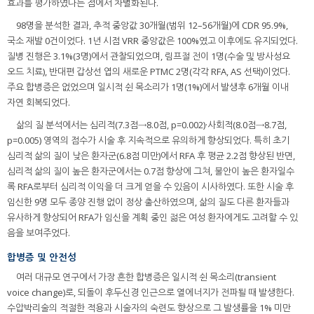
효과를 평가하였다는 점에서 차별화된다.
98명을 분석한 결과, 추적 중앙값 30개월(범위 12–56개월)에 CDR 95.9%,
국소 재발 0건이었다. 1년 시점 VRR 중앙값은 100%였고 이후에도 유지되었다.
질병 진행은 3.1%(3명)에서 관찰되었으며, 림프절 전이 1명(수술 및 방사성요
오드 치료), 반대편 갑상선 엽의 새로운 PTMC 2명(각각 RFA, AS 선택)이었다.
주요 합병증은 없었으며 일시적 쉰 목소리가 1명(1%)에서 발생후 6개월 이내
자연 회복되었다.
삶의 질 분석에서는 심리적(7.3점→8.0점, p=0.002)·사회적(8.0점→8.7점,
p=0.005) 영역의 점수가 시술 후 지속적으로 유의하게 향상되었다. 특히 초기
심리적 삶의 질이 낮은 환자군(6.8점 미만)에서 RFA 후 평균 2.2점 향상된 반면,
심리적 삶의 질이 높은 환자군에서는 0.7점 향상에 그쳐, 불안이 높은 환자일수
록 RFA로부터 심리적 이익을 더 크게 얻을 수 있음이 시사하였다. 또한 시술 후
임신한 9명 모두 종양 진행 없이 정상 출산하였으며, 삶의 질도 다른 환자들과
유사하게 향상되어 RFA가 임신을 계획 중인 젊은 여성 환자에게도 고려할 수 있
음을 보여주었다.
합병증 및 안전성
여러 대규모 연구에서 가장 흔한 합병증은 일시적 쉰 목소리(transient
voice change)로, 되돌이 후두신경 인근으로 열에너지가 전파될 때 발생한다.
수압박리술의 적절한 적용과 시술자의 숙련도 향상으로 그 발생률을 1% 미만