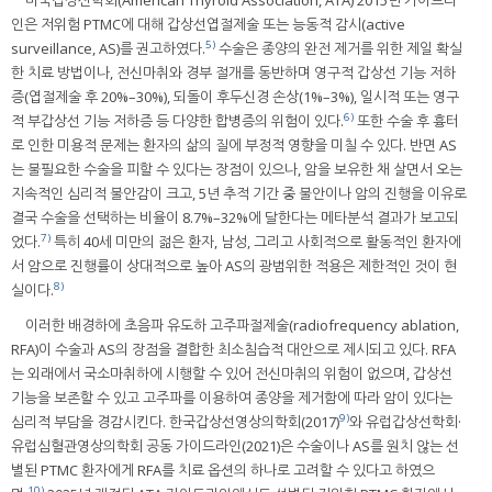
미국갑상선학회(American Thyroid Association, ATA) 2015년 가이드라
인은 저위험 PTMC에 대해 갑상선엽절제술 또는 능동적 감시(active
5)
surveillance, AS)를 권고하였다.
수술은 종양의 완전 제거를 위한 제일 확실
한 치료 방법이나, 전신마취와 경부 절개를 동반하며 영구적 갑상선 기능 저하
증(엽절제술 후 20%–30%), 되돌이 후두신경 손상(1%–3%), 일시적 또는 영구
6)
적 부갑상선 기능 저하증 등 다양한 합병증의 위험이 있다.
또한 수술 후 흉터
로 인한 미용적 문제는 환자의 삶의 질에 부정적 영향을 미칠 수 있다. 반면 AS
는 불필요한 수술을 피할 수 있다는 장점이 있으나, 암을 보유한 채 살면서 오는
지속적인 심리적 불안감이 크고, 5년 추적 기간 중 불안이나 암의 진행을 이유로
결국 수술을 선택하는 비율이 8.7%–32%에 달한다는 메타분석 결과가 보고되
7)
었다.
특히 40세 미만의 젊은 환자, 남성, 그리고 사회적으로 활동적인 환자에
서 암으로 진행률이 상대적으로 높아 AS의 광범위한 적용은 제한적인 것이 현
8)
실이다.
이러한 배경하에 초음파 유도하 고주파절제술(radiofrequency ablation,
RFA)이 수술과 AS의 장점을 결합한 최소침습적 대안으로 제시되고 있다. RFA
는 외래에서 국소마취하에 시행할 수 있어 전신마취의 위험이 없으며, 갑상선
기능을 보존할 수 있고 고주파를 이용하여 종양을 제거함에 따라 암이 있다는
9)
심리적 부담을 경감시킨다. 한국갑상선영상의학회(2017)
와 유럽갑상선학회·
유럽심혈관영상의학회 공동 가이드라인(2021)은 수술이나 AS를 원치 않는 선
별된 PTMC 환자에게 RFA를 치료 옵션의 하나로 고려할 수 있다고 하였으
10)