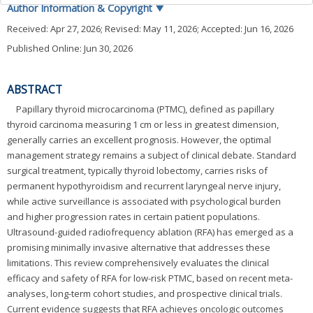
Author Information & Copyright
▼
Received:
Apr 27, 2026
; Revised:
May 11, 2026
; Accepted:
Jun 16, 2026
Published Online: Jun 30, 2026
ABSTRACT
Papillary thyroid microcarcinoma (PTMC), defined as papillary
thyroid carcinoma measuring 1 cm or less in greatest dimension,
generally carries an excellent prognosis. However, the optimal
management strategy remains a subject of clinical debate. Standard
surgical treatment, typically thyroid lobectomy, carries risks of
permanent hypothyroidism and recurrent laryngeal nerve injury,
while active surveillance is associated with psychological burden
and higher progression rates in certain patient populations.
Ultrasound-guided radiofrequency ablation (RFA) has emerged as a
promising minimally invasive alternative that addresses these
limitations. This review comprehensively evaluates the clinical
efficacy and safety of RFA for low-risk PTMC, based on recent meta-
analyses, long-term cohort studies, and prospective clinical trials.
Current evidence suggests that RFA achieves oncologic outcomes