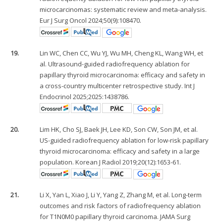
microcarcinomas: systematic review and meta-analysis.
Eur J Surg Oncol 2024;50(9):108470.
19.
Lin WC, Chen CC, Wu YJ, Wu MH, Cheng KL, Wang WH, et
al. Ultrasound-guided radiofrequency ablation for
papillary thyroid microcarcinoma: efficacy and safety in
a cross-country multicenter retrospective study. Int J
Endocrinol 2025;2025:1438786.
20.
Lim HK, Cho SJ, Baek JH, Lee KD, Son CW, Son JM, et al.
US-guided radiofrequency ablation for low-risk papillary
thyroid microcarcinoma: efficacy and safety in a large
population. Korean J Radiol 2019;20(12):1653-61.
21.
Li X, Yan L, Xiao J, Li Y, Yang Z, Zhang M, et al. Long-term
outcomes and risk factors of radiofrequency ablation
for T1N0M0 papillary thyroid carcinoma. JAMA Surg