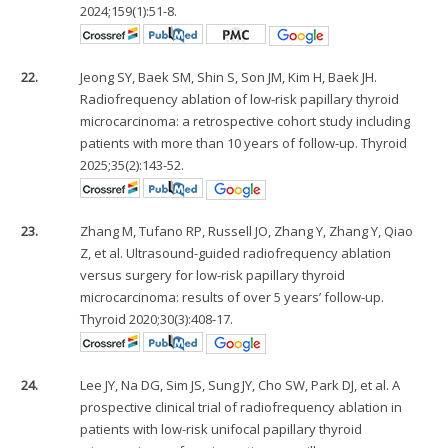
2024;159(1):51-8.
22.
Jeong SY, Baek SM, Shin S, Son JM, Kim H, Baek JH.
Radiofrequency ablation of low-risk papillary thyroid
microcarcinoma: a retrospective cohort study including
patients with more than 10 years of follow-up. Thyroid
2025;35(2):143-52.
23.
Zhang M, Tufano RP, Russell JO, Zhang Y, Zhang Y, Qiao
Z, et al. Ultrasound-guided radiofrequency ablation
versus surgery for low-risk papillary thyroid
microcarcinoma: results of over 5 years’ follow-up.
Thyroid 2020;30(3):408-17.
24.
Lee JY, Na DG, Sim JS, Sung JY, Cho SW, Park DJ, et al. A
prospective clinical trial of radiofrequency ablation in
patients with low-risk unifocal papillary thyroid