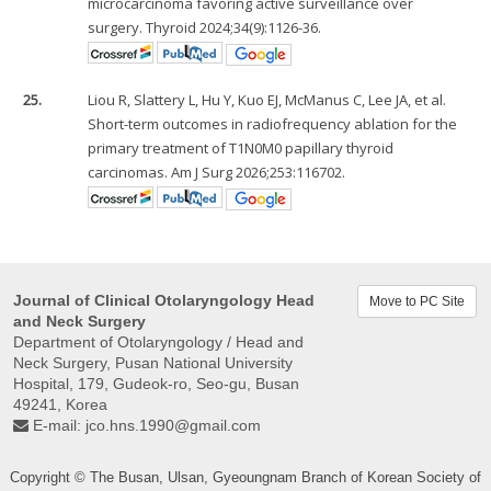
microcarcinoma favoring active surveillance over
surgery. Thyroid 2024;34(9):1126-36.
25.
Liou R, Slattery L, Hu Y, Kuo EJ, McManus C, Lee JA, et al.
Short-term outcomes in radiofrequency ablation for the
primary treatment of T1N0M0 papillary thyroid
carcinomas. Am J Surg 2026;253:116702.
Journal of Clinical Otolaryngology Head
Move to PC Site
and Neck Surgery
Department of Otolaryngology / Head and
Neck Surgery, Pusan ​​National University
Hospital, 179, Gudeok-ro, Seo-gu, Busan
49241, Korea
E-mail:
jco.hns.1990@gmail.com
Copyright © The Busan, Ulsan, Gyeoungnam Branch of Korean Society of