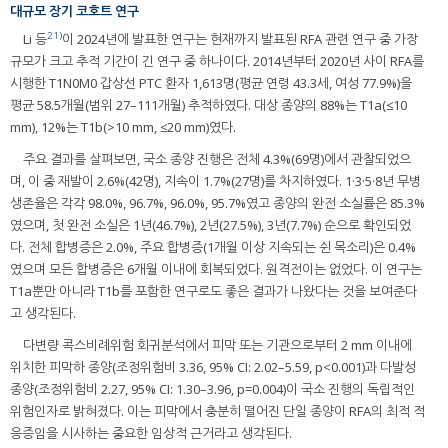
대규모 장기 코호트 연구
21)
Li 등
이 2024년에 발표한 연구는 현재까지 발표된 RFA 관련 연구 중 가장
규모가 크고 추적 기간이 긴 연구 중 하나이다. 2014년부터 2020년 사이 RFA를
시행한 T1N0M0 갑상선 PTC 환자 1,613명(평균 연령 43.3세, 여성 77.9%)을
평균 58.5개월(범위 27–111개월) 추적하였다. 대상 종양의 88%는 T1a(≤10
mm), 12%는 T1b(>10 mm, ≤20 mm)였다.
주요 결과를 살펴보면, 국소 종양 진행은 전체 4.3%(69명)에서 관찰되었으
며, 이 중 재발이 2.6%(42명), 지속이 1.7%(27명)를 차지하였다. 1·3·5·8년 무병
생존율은 각각 98.0%, 96.7%, 96.0%, 95.7%였고 종양의 완전 소실률은 85.3%
였으며, 첫 완전 소실은 1년(46.7%), 2년(27.5%), 3년(7.7%) 순으로 확인되었
다. 전체 합병증은 2.0%, 주요 합병증(1개월 이상 지속되는 쉰 목소리)은 0.4%
였으며 모든 합병증은 6개월 이내에 회복되었다. 원격전이는 없었다. 이 연구는
T1a뿐만 아니라 T1b를 포함한 연구로도 좋은 결과가 나왔다는 것을 보여준다
고 생각된다.
다변량 콕스비례위험 회귀분석에서 피막 또는 기관으로부터 2 mm 이내에
위치한 피막하 종양(조정위험비 3.36, 95% CI: 2.02–5.59, p<0.001)과 다발성
종양(조정위험비 2.27, 95% CI: 1.30–3.96, p=0.004)이 국소 진행의 독립적인
위험인자로 밝혀졌다. 이는 피막에서 충분히 떨어진 단일 종양이 RFA의 최적 적
응증임을 시사하는 중요한 임상적 근거라고 생각된다.