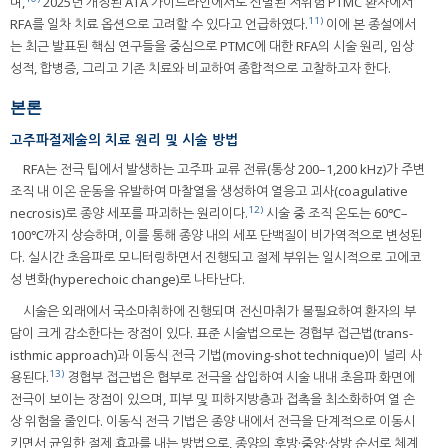
며,
2025년 개정된 ATA 가이드라인에서도 선별된 저위험 PTMC 환자에서
11)
RFA를 일차 치료 옵션으로 고려할 수 있다고 언급하였다.
이에 본 종설에서
는 최근 발표된 핵심 연구들을 중심으로 PTMC에 대한 RFA의 시술 원리, 임상
성적, 합병증, 그리고 기존 치료와 비교하여 종합적으로 고찰하고자 한다.
본론
고주파절제술의 치료 원리 및 시술 방법
RFA는 전극 팁에서 발생하는 고주파 교류 전류(통상 200–1,200 kHz)가 주변
조직 내 이온 운동을 유발하여 마찰열을 생성하여 열응고 괴사(coagulative
12)
necrosis)로 종양 세포를 파괴하는 원리이다.
시술 중 조직 온도는 60℃–
100℃까지 상승하며, 이를 통해 종양 내의 세포 단백질이 비가역적으로 변성된
다. 실시간 초음파로 모니터링하면서 진행되고 절제 부위는 일시적으로 고에코
성 변화(hyperechoic change)로 나타난다.
시술은 외래에서 국소마취하에 진행되며 전신마취가 불필요하여 환자의 부
담이 크게 감소한다는 장점이 있다. 표준 시술법으로는 경협부 접근법(trans-
isthmic approach)과 이동식 전극 기법(moving-shot technique)이 널리 사
13)
용된다.
경협부 접근법은 협부로 전극을 삽입하여 시술 내내 초음파 화면에
전극이 보이는 장점이 있으며, 피부 및 피하지방층과 접촉을 최소화하여 열 손
상 위험을 줄인다. 이동식 전극 기법은 종양 내에서 전극을 단계적으로 이동시
키면서 균일한 절제 효과를 내는 방법으로, 종양의 후방·중앙·상방 순서로 체계