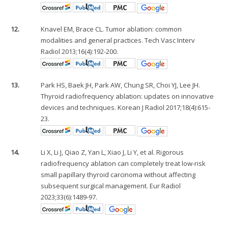
12.
Knavel EM, Brace CL. Tumor ablation: common
modalities and general practices. Tech Vasc Interv
Radiol 2013;16(4):192-200.
13.
Park HS, Baek JH, Park AW, Chung SR, Choi YJ, Lee JH.
Thyroid radiofrequency ablation: updates on innovative
devices and techniques. Korean J Radiol 2017;18(4):615-
23.
14.
Li X, Li J, Qiao Z, Yan L, Xiao J, Li Y, et al. Rigorous
radiofrequency ablation can completely treat low-risk
small papillary thyroid carcinoma without affecting
subsequent surgical management. Eur Radiol
2023;33(6):1489-97.