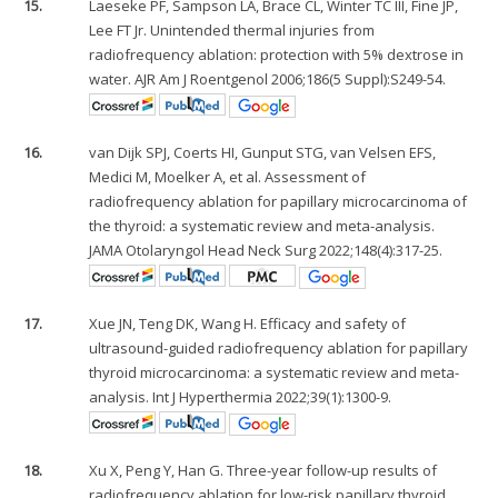
15.
Laeseke PF, Sampson LA, Brace CL, Winter TC III, Fine JP,
Lee FT Jr. Unintended thermal injuries from
radiofrequency ablation: protection with 5% dextrose in
water. AJR Am J Roentgenol 2006;186(5 Suppl):S249-54.
16.
van Dijk SPJ, Coerts HI, Gunput STG, van Velsen EFS,
Medici M, Moelker A, et al. Assessment of
radiofrequency ablation for papillary microcarcinoma of
the thyroid: a systematic review and meta-analysis.
JAMA Otolaryngol Head Neck Surg 2022;148(4):317-25.
17.
Xue JN, Teng DK, Wang H. Efficacy and safety of
ultrasound-guided radiofrequency ablation for papillary
thyroid microcarcinoma: a systematic review and meta-
analysis. Int J Hyperthermia 2022;39(1):1300-9.
18.
Xu X, Peng Y, Han G. Three-year follow-up results of
radiofrequency ablation for low-risk papillary thyroid