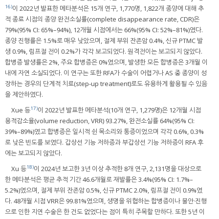
16)
이 2022년 발표한 메타분석은 15개 연구, 1,770명, 1,822개 종양에 대해 추
적 종료 시점의 종양 완전소실률(complete disappearance rate, CDR)은
79%(95% CI: 65%–94%), 12개월 시점에서는 66%(95% CI: 52%–81%)였다.
종양 진행률은 1.5%로 매우 낮았으며, 절제 부위 잔존암 0.4%, 신규 PTMC 발
생 0.9%, 림프절 전이 0.2%가 각각 보고되었다. 원격전이는 보고되지 않았다.
합병증 발생률은 2%, 주요 합병증은 0%였으며, 발생한 모든 합병증은 3개월 이
내에 자연 소실되었다. 이 연구는 또한 RFA가 수술이 어렵거나 AS 중 종양이 성
장하는 경우의 단계적 치료(step-up treatment)로도 유용하게 활용될 수 있음
을 제안하였다.
17)
Xue 등
이 2022년 발표한 메타분석(10개 연구, 1,279명)은 12개월 시점
용적감소율(volume reduction, VRR) 93.27%, 완전소실률 64%(95% CI:
39%–89%)였고 합병증은 일시적 쉰 목소리와 통증이었으며 각각 0.6%, 0.3%
로 낮은 빈도를 보였다. 갑상선 기능 저하증과 부갑상선 기능 저하증이 RFA 후
에는 보고되지 않았다.
18)
Xu 등
이 2024년 보고한 3년 이상 추적한 8개 연구, 2,131명을 대상으로
한 메타분석은 평균 추적 기간 46.6개월로 재발률은 3.4%(95% CI: 1.7%–
5.2%)였으며, 절제 부위 잔존암 0.5%, 신규 PTMC 2.0%, 림프절 전이 0.9%였
다. 48개월 시점 VRR은 99.81%였으며, 생명을 위협하는 합병증이나 불안·진행
으로 인한 지연 수술은 한 건도 없었다는 점이 특히 주목할 만하다. 또한 5년 이