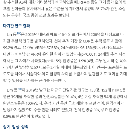
상 추적한 AS에 대한 메타분석과 비교하였을 때, RFA는 종양 크기 증가 없이 림
프절 전이율이 유사하거나 낮은 수준을 유지하면서 종양의 85.7%가 완전 소실
되는 우수한 국소 종양 조절 효과를 보였다.
다기관 연구 결과
19)
Lin 등
은 2025년 대만과 베트남 6개 의료기관에서 206명을 대상으로 다
기관 후향적 연구를 발표하였다. 전체 추적 기간 중 CDR은 추적 종료 시점에
99.2%였고, 12개월 VRR은 87.58%, 24개월에는 96.18%였다. 단기적으로는
대만과 베트남 간 VRR에 유의한 차이가 있었으나(p<0.001), 24개월 추적 시점
에서는 그 차이가 사라졌다(p=0.159). 합병증은 1.9%(4명, 모두 일시적 쉰 목소
리)에서만 발생하였으며, 모두 2개월 이내에 회복되었다. 이 연구는 표준화된 프
로토콜 하에서 시술자와 의료 환경의 차이를 초월하여 일관된 치료 효과를 기대
할 수 있음을 시사하는 근거를 제공한다.
20)
Lim 등
이 2019년 발표한 대규모 단일기관 연구는 133명, 152개 PTMC를
평균 39개월 추적한 결과 완전소실률은 91.4%, 4년 이상 추적한 54개 종양에서
완전소실률은 100%였다. 추적 기간 동안 국소 재발, 림프절 전이, 원격전이가
발생하지 않았으며 수술 전환 사례도 없었다. 전체 합병증 3%, 주요 합병증
0.8%로 안전성이 확인되었다.
장기 임상 성적