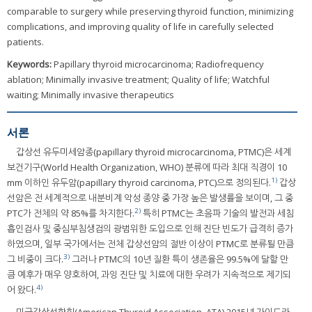
comparable to surgery while preserving thyroid function, minimizing
complications, and improving quality of life in carefully selected
patients.
Keywords:
Papillary thyroid microcarcinoma; Radiofrequency
ablation; Minimally invasive treatment; Quality of life; Watchful
waiting; Minimally invasive therapeutics
서론
갑상선 유두미세암종(papillary thyroid microcarcinoma, PTMC)은 세계
보건기구(World Health Organization, WHO) 분류에 따라 최대 직경이 10
1)
mm 이하인 유두암(papillary thyroid carcinoma, PTC)으로 정의된다.
갑상
선암은 전 세계적으로 내분비계 악성 종양 중 가장 높은 발생률을 보이며, 그 중
2)
PTC가 전체의 약 85%를 차지한다.
특히 PTMC는 초음파 기술의 발전과 세침
흡인검사 및 중심부침생검의 광범위한 도입으로 인해 진단 빈도가 급격히 증가
하였으며, 일부 국가에서는 전체 갑상선암의 절반 이상이 PTMC로 분류될 만큼
3)
그 비중이 크다.
그러나 PTMC의 10년 질환 특이 생존율은 99.5%에 달할 만
큼 예후가 매우 양호하여, 과잉 진단 및 치료에 대한 우려가 지속적으로 제기되
4)
어 왔다.