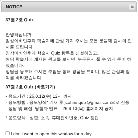
NOTICE
37권 2호 Quiz
MENU
T
o
안녕하십니까.
g
임상이비인후과 학술지에 관심 가져 주시는 모든 분들께 감사의 인
g
J Clin Otolaryngol Head Neck Surg
2026
;
사를 드립니다.
l
37
(
2
):
45
-
50
임상이비인후과 학술지 Quiz 항목을 신설하였고,
e
pISSN: 1225-0244, eISSN: 2713-833X
해당 학술지에 게재된 원고를 보시면 누구든지 풀 수 있게 준비 하
n
DOI:
https://doi.org/10.35420/jcohns.2026.37.2.45
였습니다.
a
Review Article
v
정답을 응모해 주시면 추첨을 통해 경품을 드리니, 많은 관심과 참
i
여를 바라겠습니다.
갑상선 유두미세암종에 대한 고주파절제술의
g
최신 지견
37권 2호 Quiz (
바로가기
)
a
t
1
,
2
,
3
,
*
1
,
2
,
3
,
*
1
,
2
,
3
,
*
이민형
,
이진춘
,
성의숙
- 응모기간 : 26.8.12(수) 12시 까지
i
- 응모방법 : 응모양식* 기재 후 jcohns.quiz@gmail.com으로 전송
o
Update on Radiofrequency Ablation for
- 정답 및 해설, 당첨자 발표 : 26.8.13(목) 홈페이지 공지
n
Papillary Thyroid Microcarcinoma
* 응모양식 - 성함, 소속, 휴대전화번호, Quiz 정답
1
,
2
,
3
,
*
1
,
2
,
3
,
*
1
,
2
,
3
,
*
Minhyung Lee
,
Jin-Choon Lee
,
Eui-Suk Sung
I don't want to open this window for a day.