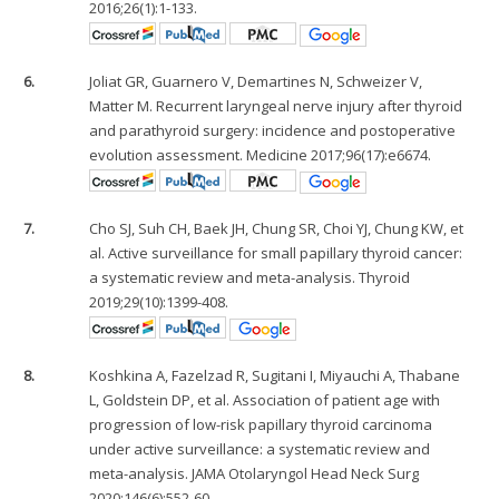
2016;26(1):1-133.
6.
Joliat GR, Guarnero V, Demartines N, Schweizer V,
Matter M. Recurrent laryngeal nerve injury after thyroid
and parathyroid surgery: incidence and postoperative
evolution assessment. Medicine 2017;96(17):e6674.
7.
Cho SJ, Suh CH, Baek JH, Chung SR, Choi YJ, Chung KW, et
al. Active surveillance for small papillary thyroid cancer:
a systematic review and meta-analysis. Thyroid
2019;29(10):1399-408.
8.
Koshkina A, Fazelzad R, Sugitani I, Miyauchi A, Thabane
L, Goldstein DP, et al. Association of patient age with
progression of low-risk papillary thyroid carcinoma
under active surveillance: a systematic review and
meta-analysis. JAMA Otolaryngol Head Neck Surg
2020;146(6):552-60.