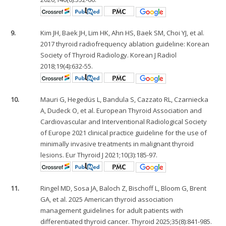
9.
Kim JH, Baek JH, Lim HK, Ahn HS, Baek SM, Choi YJ, et al.
2017 thyroid radiofrequency ablation guideline: Korean
Society of Thyroid Radiology. Korean J Radiol
2018;19(4):632-55.
10.
Mauri G, Hegedüs L, Bandula S, Cazzato RL, Czarniecka
A, Dudeck O, et al. European Thyroid Association and
Cardiovascular and Interventional Radiological Society
of Europe 2021 clinical practice guideline for the use of
minimally invasive treatments in malignant thyroid
lesions. Eur Thyroid J 2021;10(3):185-97.
11.
Ringel MD, Sosa JA, Baloch Z, Bischoff L, Bloom G, Brent
GA, et al. 2025 American thyroid association
management guidelines for adult patients with
differentiated thyroid cancer. Thyroid 2025;35(8):841-985.