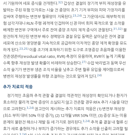
32
)
서 기원하여 세포 증식을 전개한다.
갑상선 결절의 장기적 부피 재성장을 유
발하는 주된 위험 인자로는 시술 전 종양의 초기 기저 부피와 피막 가장자리를
23
,
24
)
감싸며 주행하는 변연부 혈류망이 지목된다.
그 가운데서도 해부학적 위
험 삼각지대나 RLN 주행 궤적에 인접하여 신경 마비 회피 목적으로 열 소작을
31
,
32
)
배제한 변연부 구역에서 주로 잔여 종양 조직의 체적 증식이 관찰된다.
불
완전하게 차단된 변연부 배수 정맥망과 결절 유입 동맥은 살아남은 잔여 결절
세포에 산소와 영양분을 지속적으로 공급하여 이차적인 종양 체적 확장을 유도
23
,
25
)
하게 된다.
이를 조기에 포착하기 위한 도구로 조영증강 초음파를 이용한
잔존생존비(residual vital ratio, RVR) 측정이 유용하며, RVR이 높게 기록될
27
)
수록 향후 재성장 발생 확률이 비례하여 상승한다.
수압 박리법과 동맥 우선
소작 술기가 변연부 생존 조직 비율을 낮추고 주변 혈류 유입을 제어함으로써
24
)
병변의 재성장 발생률을 하향 조절하는 것으로 알려져 있다.
추가 치료의 적응
정기적인 초음파 추적 관찰 중 결절의 객관적인 재성장이 확인되거나 환자가
호소하던 물리적 압박 증상이 소실되지 않고 잔존할 경우 RFA 추가 시술을 대안
3
,
24
)
으로 고려한다.
권고안이 제시하는 추가 치료의 적응은 (1) 변연부 재성장
(최소 부피 대비 50% 이상 증가), (2) 12개월 VRR 50% 미만, (3) 증상 또는 미용
3
,
24
)
문제의 불완전 해소나 재발 등 세 가지로 정리된다.
추적 중 결절 내 혈류 신
호가 새로 출현하거나 부피가 증가하는 경우에도 추가 소작을 신중히 고려할 필
3
,
24
)