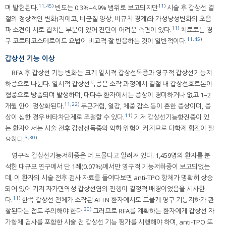
11
,
45
)
11
)
며 발현된다.
빈도는 0.3%–4.9% 범위로 보고되지만
시술 후 갑상선 결
절의 정상적인 변화(저에코, 비균질 양상, 비규칙 경계)와 가성낭성변화의 초음
11
)
파 소견이 서로 겹치는 부분이 있어 진단이 어려운 측면이 있다.
치료로는 경
11
,
45
)
구 코르티코스테로이드 요법에 비교적 잘 반응하는 것이 일반적이다.
갑상선 기능 이상
RFA 후 갑상선 기능 변화는 크게 일시적 갑상선독증과 영구적 갑상선기능저
하증으로 나뉜다. 일시적 갑상선독증은 소작 과정에서 결절 내 갑상선호르몬이
혈중으로 방출되며 발생하며, 대다수 환자에서는 증상이 경미하거나 없고 1–2
11
,
22
)
개월 안에 정상화된다.
두근거림, 열감, 체중 감소 등이 흔한 증상이며, 증
11
)
상이 심한 경우 베타차단제로 조절할 수 있다.
기저 갑상선기능항진증이 있
는 환자에서는 시술 전후 갑상선독증의 악화 위험이 커지므로 다학제 협진이 필
3
,
30
)
요하다.
영구적 갑상선기능저하증은 더 드물다고 알려져 있다. 1,459명의 환자를 분
석한 대규모 연구에서 단 1례(0.07%)에서만 영구적 기능저하증이 보고되었는
데, 이 환자의 시술 전후 검사 자료를 들여다보면 anti-TPO 항체가 명확히 상승
되어 있어 기저 자가면역성 갑상선염의 진행이 결정적 배경이었음을 시사한
11
)
다.
한쪽 갑상선 전체가 소작된 AFTN 환자에서도 드물게 영구 기능저하가 관
30
)
찰된다는 점도 주의해야 한다.
그러므로 RFA를 계획하는 환자에게 갑상선 자
가항체 검사를 포함한 시술 전 갑상선 기능 평가를 시행해야 하며, anti-TPO 또