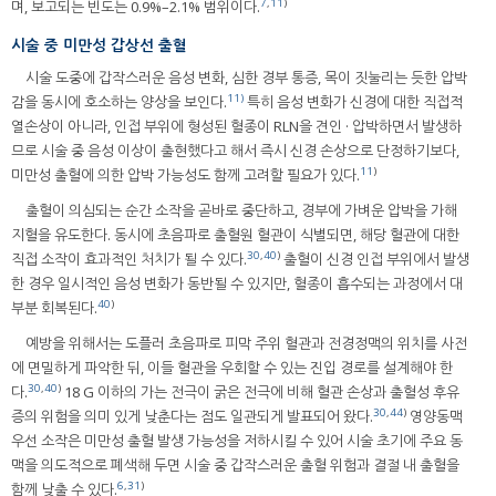
7
,
11
)
며, 보고되는 빈도는 0.9%–2.1% 범위이다.
시술 중 미만성 갑상선 출혈
시술 도중에 갑작스러운 음성 변화, 심한 경부 통증, 목이 짓눌리는 듯한 압박
11)
감을 동시에 호소하는 양상을 보인다.
특히 음성 변화가 신경에 대한 직접적
열손상이 아니라, 인접 부위에 형성된 혈종이 RLN을 견인 · 압박하면서 발생하
므로 시술 중 음성 이상이 출현했다고 해서 즉시 신경 손상으로 단정하기보다,
11
)
미만성 출혈에 의한 압박 가능성도 함께 고려할 필요가 있다.
출혈이 의심되는 순간 소작을 곧바로 중단하고, 경부에 가벼운 압박을 가해
지혈을 유도한다. 동시에 초음파로 출혈원 혈관이 식별되면, 해당 혈관에 대한
30
,
40
)
직접 소작이 효과적인 처치가 될 수 있다.
출혈이 신경 인접 부위에서 발생
한 경우 일시적인 음성 변화가 동반될 수 있지만, 혈종이 흡수되는 과정에서 대
40
)
부분 회복된다.
예방을 위해서는 도플러 초음파로 피막 주위 혈관과 전경정맥의 위치를 사전
에 면밀하게 파악한 뒤, 이들 혈관을 우회할 수 있는 진입 경로를 설계해야 한
30
,
40
)
다.
18 G 이하의 가는 전극이 굵은 전극에 비해 혈관 손상과 출혈성 후유
30
,
44
)
증의 위험을 의미 있게 낮춘다는 점도 일관되게 발표되어 왔다.
영양동맥
우선 소작은 미만성 출혈 발생 가능성을 저하시킬 수 있어 시술 초기에 주요 동
맥을 의도적으로 폐색해 두면 시술 중 갑작스러운 출혈 위험과 결절 내 출혈을
6
,
31
)
함께 낮출 수 있다.