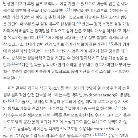
발생한 기포가 후방 심부 조직의 시야를 가릴 수 있으므로 바늘의 접근 순서와
23
)
궤적을 해부학적 구조에 맞게 조율한다.
피막을 벗어나 외부로 주행하는 동
맥을 직접 가열하면 파열 및 출혈 위험이 있으므로 시술자는 혈관 소작의 범위
29)
를 안전이 확보된 협부 실질 내부로 한정한다.
변연부 정맥 소작은 결절 가장
자리에서 배출되는 정맥망을 표적으로 삼아 잔존 조직의 대사를 억제하고 괴사
6
,
31
)
를 유도하는 술기이다.
이 기법을 적용하는 경우 심부 출혈이 억제되고 정
24
)
상 실질과 소작 대상 병변 간의 열치료 경계가 명료하게 분리된다.
종양 경계
에 형성된 미세 혈관망의 소작은 소작되지 않은 잔여 세포가 혈관 경로를 타고
다시 증식하는 생물학적 기전을 차단할 수 있어 장기적 치료 성공 가능성을 높
23
,
24
)
인다.
다만 정맥을 동맥보다 먼저 소작할 경우 배수 경로가 막힌 내부에 울
혈성 부종이 발생하여 통증이 유발되므로 동맥 차단을 정맥 소작보다 선행하여
23
)
수행한다.
표적 결절이 기도나 식도 및 RLN 등 핵심 장기와 맞닿아 열 손상 위험이 높을
경우 물리적인 안전 간극을 확보하는 수압 박리법(hydrodissection)이 병행된
30
,
31
)
다.
시술자는 고해상도 초음파 유도하에 결절 피막과 보호 대상 장기 사이
24
)
의 틈새로 바늘을 진입시킨 뒤 수액을 주입하여 완충 구역을 형성한다.
생리
식염수는 이온 성분으로 인해 전류를 주변으로 확산시킬 우려가 크며 조직 흡수
속도도 빨라 공간 분리 효과가 조기에 소실되므로 절연 수액으로 채택되지 않
고, 주로 등삼투압 비이온성 액체인 5% 포도당 수용액(dextrose 5% in
3
,
23
,
30
)
water, D5W)을 수압 박리의 표준 절연 물질로 사용한다.
주입된 D5W