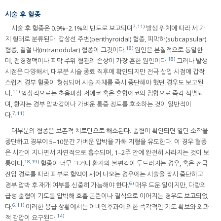
시술 후 혈종
7
,
11
)
시술 후 혈종은 0.9%–2.1%의 빈도로 보고되며
발생 위치에 따라 세 가
지 형태로 분류된다. 갑상선 주변(perithyroidal) 혈종, 피막하(subcapsular)
18
)
혈종, 결절 내(intranodular) 혈종이 그것이다.
원인은 본질적으로 동일한
18
)
데, 전경정맥이나 피막 주위 혈관의 손상이 가장 흔한 원인이다.
그러나 발생
시점은 다양해서, 대부분 시술 종료 직후에 확인되지만 전극 삽입 시점에 갑작
스럽게 경부 혈종이 형성되어 시술 자체를 즉시 중단해야 했던 경우도 보고된
11
)
다.
임상적으로는 초음파상 저에코 혹은 혼합에코의 집합으로 즉각 식별되
며, 환자는 경부 압박감이나 가벼운 통증 정도를 호소하는 것이 일반적이
7
,
11
)
다.
대부분의 혈종은 보존적 치료만으로 해소된다. 출혈이 확인되면 일단 소작을
중단하고 경부에 5–10분간 가벼운 압박을 가해 지혈을 유도한다. 이 경우 혈종
은 시간이 지나면서 자연적으로 흡수되며, 1–2주 안에 완전히 사라지는 것이 보
18
,
19
)
통이다.
혈종이 너무 크거나 환자의 불편감이 두드러지는 경우, 혹은 전극
진입 경로를 따라 피부로 혈액이 새어 나오는 경우에는 시술을 잠시 중단하고
6
)
경부 압박 후 재개 여부를 신중히 가늠해야 한다.
매우 드문 일이지만, 다량의
급성 출혈이 기도를 압박해 호흡 곤란이나 질식으로 이어지는 경우도 보고되었
6
,
11
)
다.
이러한 응급 상황에서는 이비인후과에 의한 즉각적인 기도 확보와 외과
14
)
적 감압이 요구된다.