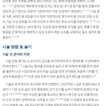
손상될 경우 초래될 양측성 성대 마비와 기도 폐쇄 위험성을 명확히 고지한
11
,
14
)
다.
잠재적인 해부학적 위험 인자는 영상 및 내시경 평가를 통해 감별되며,
11
,
17
)
상대적 금기 환자는 객관적 기준에 따라 치료 선상에서 제외된다.
시술 종
료 직후 성대의 움직임을 다시 한번 객관적으로 평가하여 열 전도로 인한 신경
14
,
17
)
의 기능 이상 유무를 조기에 진단하고 즉각적인 후속 조치를 마련한다.
시
술 전후에 수행되는 성대 평가는 단순한 음성 합병증 추적을 넘어, 호흡기계 합
병증을 선제적으로 예방하고 임상 진료의 책임 소재를 규명하는 필수 절차로 활
11
,
14
)
용된다.
시술 방법 및 술기
시술 전 준비와 마취
시술 당일 환자는 4–6시간의 금식을 유지하여야 하고 정맥로를 사전에 확보
17
)
하여야 한다.
시술자는 환자를 앙와위로 눕히고 목 아래에 베개를 받쳐 경부
를 충분히 신전 시킴으로써 전극 바늘 삽입을 위한 최적화된 초음파 시야를 안
24
)
3
)
전하게 확보한다.
이후 양측 허벅지 피부 표면에 접지 패드를 부착한다.
시술은 원칙적으로 국소마취 하에 진행한다. 전신마취나 깊은 진정은 RLN 손
상이나 기관 손상 같은 주요 합병증의 조기 인지를 늦추기 때문에 권장되지 않
3
,
23
,
24
,
28)
는다.
다만 극심한 불안을 호소하는 환자나 특수한 임상 상황에서는
21
,
29
)
의식 하 진정이 선택적으로 고려될 수 있다.
마취 시 초음파 유도하에 25–
27 G 바늘로 1%–2% 리도카인을 전경부 피하조직에 주입한 뒤 띠근육과 감각