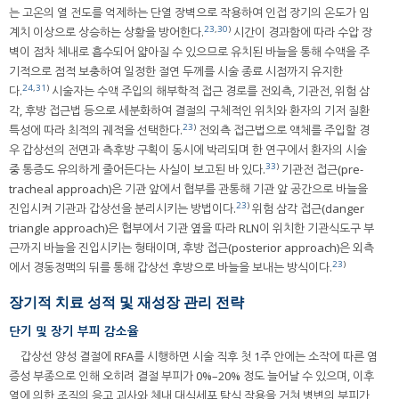
는 고온의 열 전도를 억제하는 단열 장벽으로 작용하여 인접 장기의 온도가 임
23
,
30
)
계치 이상으로 상승하는 상황을 방어한다.
시간이 경과함에 따라 수압 장
벽이 점차 체내로 흡수되어 얇아질 수 있으므로 유치된 바늘을 통해 수액을 주
기적으로 점적 보충하여 일정한 절연 두께를 시술 종료 시점까지 유지한
24
,
31
)
다.
시술자는 수액 주입의 해부학적 접근 경로를 전외측, 기관전, 위험 삼
각, 후방 접근법 등으로 세분화하여 결절의 구체적인 위치와 환자의 기저 질환
23
)
특성에 따라 최적의 궤적을 선택한다.
전외측 접근법으로 액체를 주입할 경
우 갑상선의 전면과 측후방 구획이 동시에 박리되며 한 연구에서 환자의 시술
33
)
중 통증도 유의하게 줄어든다는 사실이 보고된 바 있다.
기관전 접근(pre-
tracheal approach)은 기관 앞에서 협부를 관통해 기관 앞 공간으로 바늘을
23
)
진입시켜 기관과 갑상선을 분리시키는 방법이다.
위험 삼각 접근(danger
triangle approach)은 협부에서 기관 옆을 따라 RLN이 위치한 기관식도구 부
근까지 바늘을 진입시키는 형태이며, 후방 접근(posterior approach)은 외측
23
)
에서 경동정맥의 뒤를 통해 갑상선 후방으로 바늘을 보내는 방식이다.
장기적 치료 성적 및 재성장 관리 전략
단기 및 장기 부피 감소율
갑상선 양성 결절에 RFA를 시행하면 시술 직후 첫 1주 안에는 소작에 따른 염
증성 부종으로 인해 오히려 결절 부피가 0%–20% 정도 늘어날 수 있으며, 이후
열에 의한 조직의 응고 괴사와 체내 대식세포 탐식 작용을 거쳐 병변의 부피가