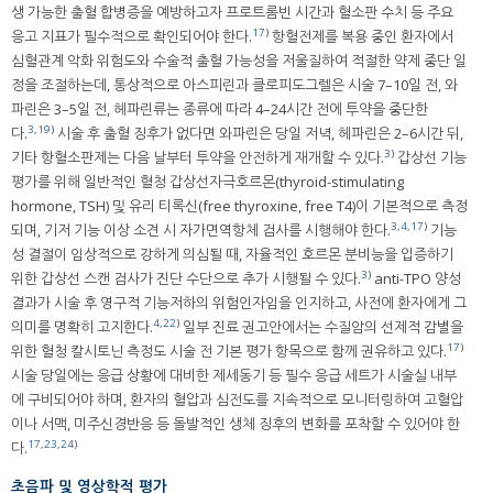
생 가능한 출혈 합병증을 예방하고자 프로트롬빈 시간과 혈소판 수치 등 주요
17
)
응고 지표가 필수적으로 확인되어야 한다.
항혈전제를 복용 중인 환자에서
심혈관계 악화 위험도와 수술적 출혈 가능성을 저울질하여 적절한 약제 중단 일
정을 조절하는데, 통상적으로 아스피린과 클로피도그렐은 시술 7–10일 전, 와
파린은 3–5일 전, 헤파린류는 종류에 따라 4–24시간 전에 투약을 중단한
3
,
19
)
다.
시술 후 출혈 징후가 없다면 와파린은 당일 저녁, 헤파린은 2–6시간 뒤,
3
)
기타 항혈소판제는 다음 날부터 투약을 안전하게 재개할 수 있다.
갑상선 기능
평가를 위해 일반적인 혈청 갑상선자극호르몬(thyroid-stimulating
hormone, TSH) 및 유리 티록신(free thyroxine, free T4)이 기본적으로 측정
3
,
4
,
17
)
되며, 기저 기능 이상 소견 시 자가면역항체 검사를 시행해야 한다.
기능
성 결절이 임상적으로 강하게 의심될 때, 자율적인 호르몬 분비능을 입증하기
3
)
위한 갑상선 스캔 검사가 진단 수단으로 추가 시행될 수 있다.
anti-TPO 양성
결과가 시술 후 영구적 기능저하의 위험인자임을 인지하고, 사전에 환자에게 그
4
,
22
)
의미를 명확히 고지한다.
일부 진료 권고안에서는 수질암의 선제적 감별을
17
)
위한 혈청 칼시토닌 측정도 시술 전 기본 평가 항목으로 함께 권유하고 있다.
시술 당일에는 응급 상황에 대비한 제세동기 등 필수 응급 세트가 시술실 내부
에 구비되어야 하며, 환자의 혈압과 심전도를 지속적으로 모니터링하여 고혈압
이나 서맥, 미주신경반응 등 돌발적인 생체 징후의 변화를 포착할 수 있어야 한
17
,
23
,
24
)
다.
초음파 및 영상학적 평가