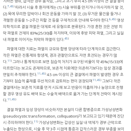
지하는 행위, 급격한 경부 움직임, 그리고 초기 부피 4.5 cm 이상의 큰 결절 등이
7
,
45
)
다.
따라서 시술 후 환자에게는 (1) 시술 부위를 만지거나 마사지하지 말 것,
(2) 목에 무리한 압박이나 회전 운동을 가하지 말 것, (3) 무거운 물건을 들거나
6
,
45
)
격렬한 운동을 1–2주간 피할 것 등을 구체적으로 안내해 두어야 한다.
영상
의학적으로 결절 파열은 대체로 세 유형으로 분류된다. 가장 흔한 것은 전방 피
막 파열로 전체의 83%(25/30)를 차지하며, 이외에 후방 피막 파열, 그리고 실질
45
)
내 파열로 이어지는 피막하 파열이 있다.
파열에 대한 치료는 파열의 규모와 합병 양상에 따라 단계적으로 접근한다.
작은 파열은 진통제와 항생제, 경과 관찰만으로도 자연 호전되는 경우가 많
11
)
다.
그러나 통계적으로 보면 침습적 처치가 요구된 비율이 약 45%(15/33)에
이르렀다는 보고도 존재하므로, 보존적 치료에만 의존하기보다는 임상 경과를
11
,
45
)
면밀히 추적해야 한다.
4.5 cm 이상의 큰 결절에서 파열이 발생한 경우 초
11
,
45
)
기부터 침습적 중재를 우선적으로 검토하는 편이 권장되며
그보다 작은
결절에서는 보존적 치료를 먼저 시도해 보고 반응이 미흡하거나 농양으로 진행
할 경우 영상 유도 배액 또는 수술적 배액으로 옮겨 가는 단계적 전략이 제시된
11
,
45
)
다.
결절 파열과 임상 양상이 비슷하지만 본질이 다른 합병증으로 가성낭성변화
(pseudocystic transformation, colliquation)가 보고되고 있기 때문에 진단
11
)
시 주의하여야 한다.
가성낭성변화는 갑상선 실질 내 액체가 경부 근막으로
누출되는 현상으로, 시술 후 약 3주 시점에 통증과 갑작스러운 경부 부종을 보이