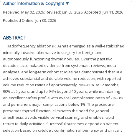
Author Information & Copyright
▼
Received:
May 02, 2026
; Revised:
Jun 05, 2026
; Accepted:
Jun 11, 2026
Published Online: Jun 30, 2026
ABSTRACT
Radiofrequency ablation (RFA) has emerged as a well-established
minimally invasive alternative to surgery for benign and
autonomously functioning thyroid nodules. Over the past two
decades, accumulated evidence from systematic reviews, meta-
analyses, and long-term cohort studies has demonstrated that RFA
achieves substantial and durable volume reduction, with reported
volume reduction ratios of approximately 70%–80% at 12 months,
90% at 5 years, and up to 94% beyond 10 years, while maintaining
an excellent safety profile with overall complication rates of 2%–3%
and permanent major complications below 1%. The procedure
preserves thyroid function, eliminates the need for general
anesthesia, avoids visible cervical scarring, and enables rapid
return to daily activities. Successful outcomes depend on patient
selection based on cytologic confirmation of benignity and clinically