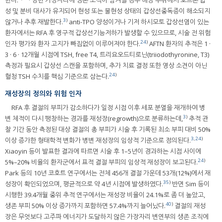
성 및 분비 대사가 유지되어 현성 또는 불현성 상태의 갑상선중독증이 해소되지
3
)
않거나 추후 재발한다.
anti-TPO 양성이거나 기저 하시모토 갑상선염이 있는
환자에서는 RFA 후 영구적 갑상선기능저하가 발생할 수 있으므로, 시술 전 위험
24
)
인자 평가와 환자 고지가 빠짐없이 이루어져야 한다.
AFTN 환자의 추적은 1 ·
3 · 6 · 12개월 시점에 TSH, free T4, 트리요오드티로닌(triiodothyronine, T3)
측정과 필요시 갑상선 스캔을 포함하며, 추가 치료 결정 또한 영상 소견이 아닌
24
)
혈청 TSH 수치를 핵심 기준으로 삼는다.
재성장의 정의와 위험 인자
RFA 후 결절의 부피가 감소하다가 일정 시점 이후 세포 분열을 재개하여 병
3
)
변 체적이 다시 팽창하는 경과를 재성장(regrowth)으로 분류하는데,
추적 관
찰 기간 동안 측정된 대상 결절의 총 부피가 시술 후 기록된 최소 부피 대비 50%
3
,
24
)
이상 증가한 형태학적 변화가 병변 재성장의 임상적 기준으로 정의된다.
Xiaoyin 등이 발표한 결과에 따르면 시술 후 1–5년이 경과하는 시점 사이에
24
)
5%–20% 비율의 환자군에서 표적 결절 부피의 임상적 재성장이 보고된다.
Park 등의 10년 코호트 연구에서는 전체 456개 결절 가운데 53개(12%)에서 재
35
)
성장이 확인되었으며, 평균적으로 약 4년 시점에 발생하였다.
반면 Sim 등이
시행한 39.4개월 중위 추적 연구에서는 재성장 비율이 24.1%로 좀 더 높았고,
40
)
생존 부피 50% 이상 증가까지 포함하면 57.4%까지 늘어났다.
결절의 재성
장은 무엇보다 고주파 에너지가 도달하지 않은 가장자리 변연부의 생존 조직에