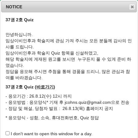
NOTICE
37권 2호 Quiz
MENU
T
o
안녕하십니까.
g
임상이비인후과 학술지에 관심 가져 주시는 모든 분들께 감사의 인
g
J Clin Otolaryngol Head Neck Surg
2026
;
사를 드립니다.
l
37
(
2
):
31
-
44
임상이비인후과 학술지 Quiz 항목을 신설하였고,
e
pISSN: 1225-0244, eISSN: 2713-833X
해당 학술지에 게재된 원고를 보시면 누구든지 풀 수 있게 준비 하
n
DOI:
https://doi.org/10.35420/jcohns.2026.37.2.31
였습니다.
a
Review Article
v
정답을 응모해 주시면 추첨을 통해 경품을 드리니, 많은 관심과 참
i
여를 바라겠습니다.
양성 갑상선 결절의 고주파절제술: 이비인후과
g
의사를 위한 최신 지견
37권 2호 Quiz (
바로가기
)
a
t
1
1
,
*
박하나로
,
이민주
- 응모기간 : 26.8.12(수) 12시 까지
i
- 응모방법 : 응모양식* 기재 후 jcohns.quiz@gmail.com으로 전송
o
Radiofrequency Ablation for Benign
- 정답 및 해설, 당첨자 발표 : 26.8.13(목) 홈페이지 공지
n
Thyroid Nodules: Updates for
* 응모양식 - 성함, 소속, 휴대전화번호, Quiz 정답
Otolaryngologists
1
1
,
*
Hanaro Park
,
Minju Lee
I don't want to open this window for a day.