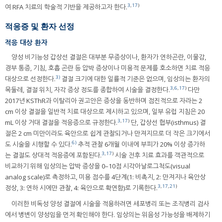
3
,
17
)
여 RFA 치료의 학술적 기반을 제공하고자 한다.
적응증 및 환자 선정
적응 대상 환자
양성 비기능성 갑상선 결절은 대부분 무증상이나, 환자가 연하곤란, 이물감,
경부 통증, 기침, 호흡 곤란 등 압박 증상이나 미용적 문제를 호소하면 치료 적응
3)
대상으로 선정한다.
결절 크기에 대한 일률적 기준은 없으며, 임상의는 환자의
3
,
6
,
17
)
목둘레, 결절 위치, 자각 증상 정도를 종합하여 시술을 결정한다.
다만
2017년 KSThR과 이탈리아 권고안은 증상을 동반하며 점진적으로 자라는 2
cm 이상 결절을 일반적 치료 대상으로 제시하고 있으며, 일부 유럽 지침은 20
3
,
17
)
mL 이상 거대 결절을 적응증으로 규정한다.
단, 갑상선 협부(isthmus) 결
절은 2 cm 미만이라도 육안으로 쉽게 관찰되거나 만져지므로 더 작은 크기에서
6)
도 시술을 시행할 수 있다.
추적 관찰 6개월 이내에 부피가 20% 이상 증가하
3
,
17
)
는 결절도 상대적 적응증에 포함된다.
시술 전후 치료 효과를 객관적으로
비교하기 위해 임상의는 압박 증상을 0–10점 시각아날로그척도(visual
analog scale)로 측정하고, 미용 점수를 4단계(1: 비촉지, 2: 만져지나 육안상
3
,
17
,
21
)
정상, 3: 연하 시에만 관찰, 4: 육안으로 확연함)로 기록한다.
이러한 비독성 양성 결절에 시술을 적용하려면 세포병리 또는 조직병리 검사
에서 병변이 양성임을 먼저 확인해야 한다. 임상의는 위음성 가능성을 배제하기