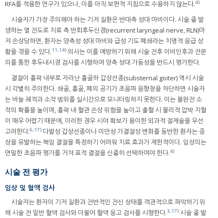
4
)
RFA를 적용한 연구가 있으나, 이를 아직 보편적 지침으로 수용하지 않는다.
시술자가 가장 주의해야 하는 기저 질환은 반대측 성대 마비이다. 시술 중 발
생하는 열 전도로 치료 측 반회후두신경(recurrent laryngeal nerve, RLN)마
저 손상당하면, 환자는 양측성 성대 마비와 급성 기도 폐쇄라는 치명적 응급 상
11
,
14
)
황을 겪을 수 있다.
의사는 이를 예방하기 위해 시술 전후 이비인후과 전문
의를 통한 후두내시경 검사를 시행하여 양측 성대 가동성을 반드시 평가한다.
결절이 흉곽 내부로 자라난 흉골하 갑상선종(substernal goiter) 역시 시술
시 각별히 주의한다. 쇄골, 흉골, 폐의 공기가 초음파 음향창을 차단하면 시술자
는 바늘 궤적과 소작 범위를 실시간으로 모니터링하지 못한다. 이는 불완전 소
작의 확률을 높이며, 흉곽 내 혈관 손상 위험을 높이고 출혈 시 물리적 압박 지혈
이 매우 어렵기 때문에, 이러한 경우 시야 확보가 용이한 외과적 절제술을 우선
6
,
17
)
고려한다.
다발성 갑상선종이나 미만성 가결절성 변화를 동반한 환자는 증
상을 유발하는 책임 결절을 특정하기 어려워 치료 효과가 제한적이다. 임상의는
4
)
면밀한 초음파 평가를 거쳐 표적 결절을 신중히 선택하여야 한다.
시술 전 평가
임상 및 혈액 검사
시술자는 환자의 기저 질환과 전반적인 전신 상태를 객관적으로 파악하기 위
3
,
17
)
해 시술 전 일반 혈액 검사와 더불어 혈액 응고 검사를 시행한다.
시술 중 발