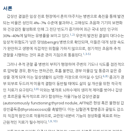
서론
갑상선 결절은 임상 진료 현장에서 흔히 마주치는 병변으로 촉진을 통해 발견
되는 비율은 성인의 4%–7% 수준에 불과하나, 고해상도 초음파 기기의 보편화
와 건강검진 활성화로 인해 그 진단 빈도가 증가하여 최근 국내 성인 인구의
1
,
2
)
30%–40%에 달하는 유병률을 보이고 있다.
우연히 발견된 결절의 대다수는
임상적 위험도가 낮은 양성(benign) 병변으로 확인되며, 이들은 대개 성장 속도
가 완만하고 생명에 직접적인 위협을 가하지 않으므로, 정기적인 초음파 추적
1
,
3
-
5
)
관찰을 시행하는 것이 표준 관리 지침으로 통용된다.
그러나 추적 관찰 중 병변의 부피가 팽창하여 주변의 기도나 식도를 점진적으
로 압박할 경우, 환자는 연하곤란, 호흡 불편감, 경부 이물감 및 통증과 같은 증
6
,
8
)
상을 겪게 되며 이는 일상생활의 심각한 지장으로 이어질 수 있다.
종괴가 경
부 외부로 두드러져 미용적 결함이 동반될 때에도 삶의 질 개선을 위한 적극적
3
,
8
)
인 치료가 요구된다.
이와는 별개로 뇌하수체의 생리적 제어를 벗어나 갑상
선 호르몬을 독자적으로 과다 합성하는 자율기능성 갑상선결절
(autonomously functioning thyroid nodule, AFTN)은 현성 혹은 불현성 갑
상선중독증(thyrotoxicosis)을 촉발한다. 이는 심혈관계 합병증과 골밀도 감소
의 직접적 원인으로 작용하므로, 교란된 내분비 기능의 정상화를 목표로 하는
1
,
9
,
10
)
근원적인 치료가 필수적이다.