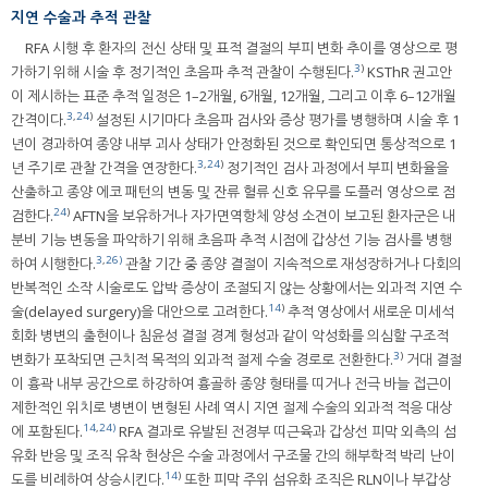
지연 수술과 추적 관찰
RFA 시행 후 환자의 전신 상태 및 표적 결절의 부피 변화 추이를 영상으로 평
3
)
가하기 위해 시술 후 정기적인 초음파 추적 관찰이 수행된다.
KSThR 권고안
이 제시하는 표준 추적 일정은 1–2개월, 6개월, 12개월, 그리고 이후 6–12개월
3
,
24
)
간격이다.
설정된 시기마다 초음파 검사와 증상 평가를 병행하며 시술 후 1
년이 경과하여 종양 내부 괴사 상태가 안정화된 것으로 확인되면 통상적으로 1
3
,
24
)
년 주기로 관찰 간격을 연장한다.
정기적인 검사 과정에서 부피 변화율을
산출하고 종양 에코 패턴의 변동 및 잔류 혈류 신호 유무를 도플러 영상으로 점
24
)
검한다.
AFTN을 보유하거나 자가면역항체 양성 소견이 보고된 환자군은 내
분비 기능 변동을 파악하기 위해 초음파 추적 시점에 갑상선 기능 검사를 병행
3
,
26)
하여 시행한다.
관찰 기간 중 종양 결절이 지속적으로 재성장하거나 다회의
반복적인 소작 시술로도 압박 증상이 조절되지 않는 상황에서는 외과적 지연 수
14
)
술(delayed surgery)을 대안으로 고려한다.
추적 영상에서 새로운 미세석
회화 병변의 출현이나 침윤성 결절 경계 형성과 같이 악성화를 의심할 구조적
3
)
변화가 포착되면 근치적 목적의 외과적 절제 수술 경로로 전환한다.
거대 결절
이 흉곽 내부 공간으로 하강하여 흉골하 종양 형태를 띠거나 전극 바늘 접근이
제한적인 위치로 병변이 변형된 사례 역시 지연 절제 수술의 외과적 적응 대상
14
,
24)
에 포함된다.
RFA 결과로 유발된 전경부 띠근육과 갑상선 피막 외측의 섬
유화 반응 및 조직 유착 현상은 수술 과정에서 구조물 간의 해부학적 박리 난이
14
)
도를 비례하여 상승시킨다.
또한 피막 주위 섬유화 조직은 RLN이나 부갑상