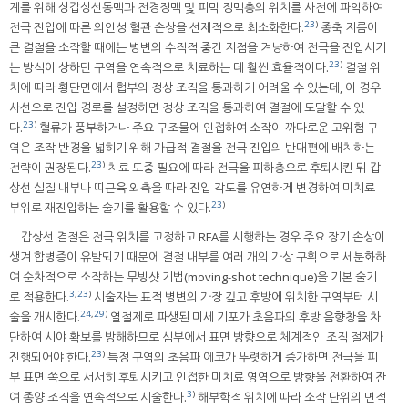
계를 위해 상갑상선동맥과 전경정맥 및 피막 정맥총의 위치를 사전에 파악하여
23
)
전극 진입에 따른 의인성 혈관 손상을 선제적으로 최소화한다.
종축 지름이
큰 결절을 소작할 때에는 병변의 수직적 중간 지점을 겨냥하여 전극을 진입시키
23
)
는 방식이 상하단 구역을 연속적으로 치료하는 데 훨씬 효율적이다.
결절 위
치에 따라 횡단면에서 협부의 정상 조직을 통과하기 어려울 수 있는데, 이 경우
사선으로 진입 경로를 설정하면 정상 조직을 통과하여 결절에 도달할 수 있
23
)
다.
혈류가 풍부하거나 주요 구조물에 인접하여 소작이 까다로운 고위험 구
역은 조작 반경을 넓히기 위해 가급적 결절을 전극 진입의 반대편에 배치하는
23
)
전략이 권장된다.
치료 도중 필요에 따라 전극을 피하층으로 후퇴시킨 뒤 갑
상선 실질 내부나 띠근육 외측을 따라 진입 각도를 유연하게 변경하여 미치료
23
)
부위로 재진입하는 술기를 활용할 수 있다.
갑상선 결절은 전극 위치를 고정하고 RFA를 시행하는 경우 주요 장기 손상이
생겨 합병증이 유발되기 때문에 결절 내부를 여러 개의 가상 구획으로 세분화하
여 순차적으로 소작하는 무빙샷 기법(moving-shot technique)을 기본 술기
3
,
23
)
로 적용한다.
시술자는 표적 병변의 가장 깊고 후방에 위치한 구역부터 시
24
,
29
)
술을 개시한다.
열절제로 파생된 미세 기포가 초음파의 후방 음향창을 차
단하여 시야 확보를 방해하므로 심부에서 표면 방향으로 체계적인 조직 절제가
23
)
진행되어야 한다.
특정 구역의 초음파 에코가 뚜렷하게 증가하면 전극을 피
부 표면 쪽으로 서서히 후퇴시키고 인접한 미치료 영역으로 방향을 전환하여 잔
3
)
여 종양 조직을 연속적으로 시술한다.
해부학적 위치에 따라 소작 단위의 면적