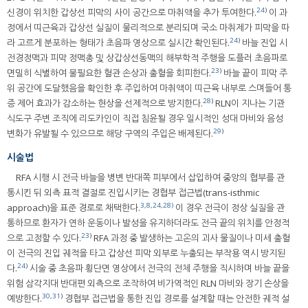
24
)
신경이 위치한 갑상선 피막의 사이 공간으로 마취액을 추가 투여한다.
이 과
정에서 띠근육과 갑상선 실질이 물리적으로 분리되며 국소 마취제가 피막을 따
24
)
라 고르게 분포하는 형태가 초음파 영상으로 실시간 확인된다.
바늘 진입 시
전경정맥과 피막 정맥총 및 상갑상선동맥의 해부학적 주행을 도플러 초음파로
23
)
면밀히 식별하여 불필요한 혈관 손상과 출혈을 회피한다.
바늘 끝이 피막 주
위 공간에 도달했음을 확인한 후 주입하여 마취액이 띠근육 내부로 스며들어 통
28
)
증 제어 효과가 감소하는 현상을 선제적으로 방지한다.
RLN이 지나는 기관
식도구 주변 조직에 리도카인이 직접 침윤될 경우 일시적인 성대 마비와 음성
29
)
변화가 유발될 수 있으므로 해당 구역의 주입은 배제된다.
시술법
RFA 시행 시 전극 바늘을 병변 반대쪽 피부에서 삽입하여 중앙의 협부를 관
통시킨 뒤 외측 표적 결절로 진입시키는 경협부 접근법(trans-isthmic
3
,
8
,
24
,
28)
approach)을 표준 경로로 채택한다.
이 경우 전극이 정상 실질을 관
통하므로 환자가 연하 운동이나 발성을 유지하더라도 전극 끝의 위치를 안정적
23
)
으로 고정할 수 있다.
RFA 과정 중 발생하는 고온의 괴사 물질이나 미세 출혈
이 전극의 진입 궤적을 타고 갑상선 피막 외부로 누출되는 부작용 역시 방지된
24
)
다.
시술 중 초음파 횡단면 영상에서 전극의 전체 주행을 직시하며 바늘 끝을
위험 삼각지대 반대편 외측으로 조작하여 비가역적인 RLN 마비와 장기 손상을
30
,
31
)
예방한다.
경협부 접근법을 통한 진입 경로를 설계할 때는 안전한 궤적 설