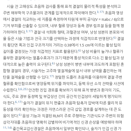
시술 전 고해상도 초음파 검사를 통해 표적 결절의 물리적 특성을 분석하고
3
,
17
)
주변 해부학적 구조물과의 관계를 입체적으로 파악해야 한다.
초음파 영상
에서 결절의 직교하는 세 지름을 측정하여 타원체 부피 공식(V = πabc / 6)으로
기저 부피를 산출할 수 있으며, 내부 혈류 양상과 동측 경부 림프절 등을 함께 평
3
,
17
)
가하여야 한다.
결절 내 석회화 형태, 과혈관성 여부, 낭성 성분의 분포와 비
6
)
율 등은 시술 기법과 전극 크기를 선택하는 과정에 직접적으로 반영된다.
결절
의 횡단면 폭과 인접 구조까지의 거리는 0.38에서 1.5 cm에 이르는 활성 팁의
6
)
길이를 결정짓는 가장 직접적인 지표로 활용된다.
낭성 비율이 높거나 혈류가
풍부한 결절에서는 열흡수효과가 크기 때문에 통상적으로 다소 긴 활성 팁과 상
6
)
대적으로 높은 출력이 요구된다.
낭성 성분이 병변 내부에 과도하게 포함된 혼
합형 결절의 경우, 시술자는 고주파 열절제술에 앞서 내부 낭액을 흡인하는 에
17
)
탄올 절제술을 선행할 수 있다.
정밀한 도플러 초음파를 이용하여 결절 주변
혈류를 확인함으로써 영양동맥 위치를 파악하고, 동맥 우선 소작 전략을 사전에
3
,
6
,
25
)
수립한다.
안전한 진입 경로를 확보하기 위해 표적 병변과 환자의 기도,
식도, 주요 경부 동정맥 및 부갑상선 간의 공간적 인접성이 세밀하게 평가되어
6
,
17
)
야 한다.
술자가 결절의 위치 편중과 초음파 탐촉자 압박에 따른 물리적 유
동성을 미리 확인하는 과정은 자연스러운 전극 삽입 경로를 설계하는 데 큰 도
6
)
움이 된다.
음성 기능과 직결된 RLN이 주로 주행하는 기관식도구 주변의 위험
삼각지대를 초음파상 명확히 감별하여 비가역적인 신경 손상을 예방해야 하며
11
,
14
)
중간목교감신경절은 초음파에서 일부만 확인되나, 술자가 인접 신경 가