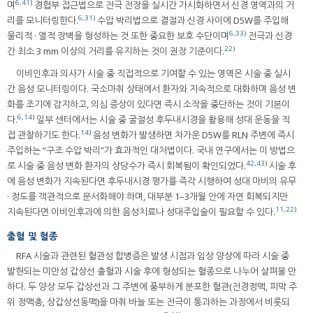
6
,
41
)
며
경협부 접근법으로 전극 전장을 실시간 가시화하면서 신경 영역과의 거
6
,
31
)
리를 모니터링한다.
수압 박리법으로 결절과 신경 사이에 D5W를 주입해
6
,
33
)
물리적 · 열적 장벽을 형성하는 것 또한 중요한 보호 수단이며
전극과 신경
22
)
간 최소 3 mm 이상의 거리를 유지하는 것이 권장 기준이다.
이비인후과 의사가 시술 중 직접적으로 기여할 수 있는 영역은 시술 중 실시
간 음성 모니터링이다. 국소마취 상태에서 환자와 지속적으로 대화하며 음성 변
화를 조기에 감지하고, 의심 증상이 있다면 즉시 소작을 중단하는 것이 기본이
6
,
14
)
다.
일부 센터에서는 시술 중 굴절성 후두내시경을 활용해 성대 운동을 직
14
)
접 관찰하기도 한다.
음성 변화가 발생하면 차가운 D5W를 RLN 주변에 즉시
주입하는 “구조 수압 박리”가 효과적인 대처법이다. 국내 연구에서는 이 방법으
42
,
43
)
로 시술 중 음성 변화 환자의 상당수가 즉시 회복됨이 확인되었다.
시술 후
에 음성 변화가 지속된다면 후두내시경 평가를 즉각 시행하여 성대 마비의 유무
· 정도를 객관적으로 문서화해야 하며, 대부분 1–3개월 안에 자연 회복되지만
11
,
22
)
지속된다면 이비인후과에 의한 음성치료나 성대주입술이 필요할 수 있다.
출혈 및 혈종
RFA 시술과 관련된 혈관성 합병증은 발생 시점과 임상 양상에 따라 시술 중
발현되는 미만성 갑상선 출혈과 시술 후에 형성되는 혈종으로 나누어 살펴볼 만
하다. 두 양상 모두 갑상선과 그 주변에 풍부하게 분포한 혈관(전경정맥, 피막 주
위 정맥총, 상갑상선동맥)을 마취 바늘 또는 전극이 통과하는 과정에서 비롯되