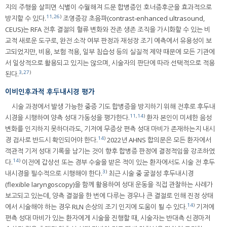
지의 주행을 살피면 식별이 수월해져 드문 합병증인 호너증후군을 효과적으로
11
,
26
)
방지할 수 있다.
조영증강 초음파(contrast-enhanced ultrasound,
CEUS)는 RFA 전후 결절의 혈류 변화와 잔존 생존 조직을 가시화할 수 있는 비
교적 새로운 도구로, 완전 소작 여부 판정과 재성장 조기 예측에서 유용성이 보
고되었지만, 비용, 보험 적용, 일부 침습성 등의 실질적 제약 때문에 모든 기관에
서 일상적으로 활용되고 있지는 않으며, 시술자의 판단에 따라 선택적으로 적용
3
,
27
)
된다.
이비인후과적 후두내시경 평가
시술 과정에서 발생 가능한 중증 기도 합병증을 방지하기 위해 전후로 후두내
11
,
14
)
시경을 시행하여 양측 성대 가동성을 평가한다.
환자 본인이 미세한 음성
변화를 인지하지 못하더라도, 기저에 무증상 편측 성대 마비가 존재하는지 내시
14
)
경 검사로 반드시 확인되어야 한다.
2022년 AHNS 합의문은 모든 환자에서
객관적 기저 성대 기록을 남기는 것이 향후 합병증 판정에 결정적임을 강조하였
14
)
다.
이전에 갑상선 또는 경부 수술을 받은 적이 있는 환자에서도 시술 전 후두
3
)
내시경을 필수적으로 시행해야 한다.
최근 시술 중 굴절성 후두내시경
(flexible laryngoscopy)을 함께 활용하여 성대 운동을 직접 관찰하는 사례가
보고되고 있는데, 양측 결절을 한 번에 다루는 경우나 큰 결절로 인해 진정 상태
14
)
에서 시술해야 하는 경우 RLN 손상의 조기 인지에 도움이 될 수 있다.
기저에
편측 성대 마비가 있는 환자에게 시술을 진행할 때, 시술자는 반대측 신경마저