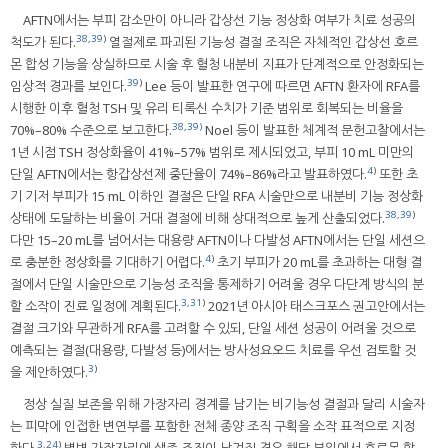
AFTN에서는 부피 감소만이 아니라 갑상선 기능 정상화 여부가 치료 성공의
38
,
39
)
척도가 된다.
열절제로 파괴된 기능성 결절 조직은 자체적인 갑상선 호르
몬 합성 기능을 상실하므로 시술 후 혈청 내분비 지표가 단계적으로 안정화되는
39
)
임상적 경과를 보인다.
Lee 등이 발표한 연구에 따르면 AFTN 환자에 RFA를
시행한 이후 혈청 TSH 및 유리 티록신 수치가 기준 범위로 회복되는 비율을
38
,
39)
70%–80% 수준으로 보고한다.
Noel 등이 발표한 체계적 문헌고찰에서는
1년 시점 TSH 정상화율이 41%–57% 범위로 제시되었고, 부피 10 mL 미만의
4
)
단일 AFTN에서는 항갑상선제 중단율이 74%–86%라고 발표하였다.
또한 초
기 기저 부피가 15 mL 이하인 결절은 단일 RFA 시술만으로 내분비 기능 정상화
38
,
39
)
상태에 도달하는 비율이 거대 결절에 비해 상대적으로 높게 산출되었다.
다만 15–20 mL를 넘어서는 대용량 AFTN이나 다발성 AFTN에서는 단일 세션으
4
)
로 충분한 정상화를 기대하기 어렵다.
초기 부피가 20 mL를 초과하는 대형 결
절에서 단일 시술만으로 기능성 조직을 통제하기 어려울 경우 다단계 방식의 분
3
,
31
)
할 소작이 진료 일정에 계획된다.
2021년 아시아 태스크포스 권고안에서는
결절 크기와 무관하게 RFA를 고려할 수 있되, 단일 세션 성공이 어려울 것으로
예측되는 결절(대용량, 다발성 등)에서는 방사성요오드 치료를 우선 검토할 것
3
)
을 제안하였다.
정상 실질 보존을 위해 가장자리 경계를 남기는 비기능성 결절과 달리 시술자
는 피막에 인접한 변연부를 포함한 전체 종양 조직 구획을 소작 표적으로 지정
3
,
24
)
한다.
병변 가장자리에 생존 조직이 남겨질 경우 해당 부위에서 호르몬 합