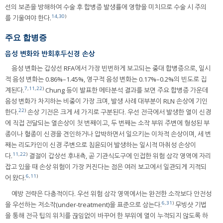
선의 보존을 방해하여 수술 후 합병증 발생률에 영향을 미치므로 수술 시 주의
14
,
30
)
를 기울여야 한다.
주요 합병증
음성 변화와 반회후두신경 손상
음성 변화는 갑상선 RFA에서 가장 빈번하게 보고되는 중대 합병증으로, 일시
적 음성 변화는 0.86%–1.45%, 영구적 음성 변화는 0.17%–0.2%의 빈도로 집
7
,
11
,
22
)
계된다.
Chung 등이 발표한 메타분석 결과를 보면 주요 합병증 가운데
음성 변화가 차지하는 비중이 가장 크며, 발생 사례 대부분이 RLN 손상에 기인
22
)
한다.
손상 기전은 크게 세 가지로 구분된다. 우선 전극에서 발생한 열이 신경
에 직접 전달되는 열손상이 첫 번째이고, 두 번째는 소작 부위 주변에 형성된 부
종이나 혈종이 신경을 견인하거나 압박하면서 일으키는 이차적 손상이며, 세 번
째는 리도카인이 신경 주변으로 침윤되어 발생하는 일시적 마취성 손상이
11
,
22
)
다.
결절이 갑상선 후내측, 곧 기관식도구에 인접한 위험 삼각 영역에 자리
잡고 있을 때 손상 위험이 가장 커진다는 점은 여러 보고에서 일관되게 지적되
6
,
11
)
어 왔다.
예방 전략은 다층적이다. 우선 위험 삼각 영역에서는 완전한 소작보다 안전성
6
,
31
)
을 우선하는 저소작(under-treatment)을 표준으로 삼는다.
무빙샷 기법
을 통해 전극 팁의 위치를 끊임없이 바꾸어 한 부위에 열이 누적되지 않도록 하