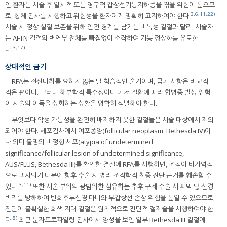
인 환자는 시술 후 일시적 또는 영구적 갑상선기능저하증을 겪을 위험이 높으므
3
,
6
,
11
,
22)
로, 항체 검사를 시행하고 위험성을 환자에게 명확히 고지하여야 한다.
시술 시 정상 실질 보존을 위해 안전 경계를 남기는 비독성 결절과 달리, 시술자
는 AFTN 결절의 변연부 전체를 빠짐없이 소작하여 기능 정상화를 유도한
3
,
17
)
다.
상대적인 금기
RFA는 전신마취를 요하지 않는 덜 침습적인 술기이며, 금기 사항은 비교적
적은 편이다. 그러나 해부학적 특수성이나 기저 질환에 따라 합병증 발생 위험
이 시술의 이득을 상회하는 상황을 명확히 식별해야 한다.
무엇보다 악성 가능성을 완전히 배제하지 못한 결절들은 시술 대상에서 제외
되어야 한다. 세포검사에서 여포종양(follicular neoplasm, Bethesda IV)이
나 의미 불명의 비정형 세포(atypia of undetermined
significance/follicular lesion of undetermined significance,
AUS/FLUS, Bethesda III)를 확인한 결절에 RFA를 시행하면, 조직이 비가역적
으로 괴사되기 때문에 향후 수술 시 병리 조직학적 최종 진단 근거를 훼손할 수
3
,
11
)
있다.
또한 시술 부위의 광범위한 섬유화는 추후 구제 수술 시 피막 및 신경
박리를 방해하여 반회후두신경 마비와 부갑상선 손상 위험을 높일 수 있으므로,
진단이 불확실한 회색 지대 결절은 원칙적으로 진단적 절제술을 시행하여야 한
8
)
다.
최근 분자프로파일링 검사에서 양성을 보인 일부 Bethesda III 결절에