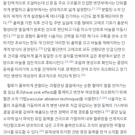
을 탄력적으로 조절하는데 신경 등 주요 구조물과 인접한 변연부에서는 단위를
21
,
23
)
작게 분할하고 중앙부에서는 상대적으로 넓게 설정한다.
분할된 소작 단
위의 체적이 작게 설정될수록 에너지를 인가하는 시간도 짧게 통제되어야 한
23
)
다.
출력을 가한 직후 전극 팁 주변 실질에 구름 형태의 고에코 기포가 충분히
형성되면 열절제가 완료된 것으로 판단하고 다음 미소작 단위로 바늘을 이동시
23
)
킨다.
임상 경험이 풍부한 시술자는 전력을 유지한 채 다수 구획을 연속 소작
하지만 초보자는 한두 개 단위만 처리한 뒤 출력을 끄고 바늘을 재배치하는 단
23
)
계적 방식이 권장된다.
단일 횡단면이 고에코로 모두 전환되면 인접 단면으
로 전극을 세밀하게 옮겨 동일한 소작 절차를 반복하며 깊은 후방에서 얕은 전
23
,
29
)
방으로 바늘을 점진적으로 후퇴시킨다.
초음파 영상으로 확인되는 종양의
윤곽을 따라가며 소작을 전개하여 치료 경계면의 잔여 조직이 최소화되고 장기
32
)
적인 병변의 재성장이 효과적으로 차단되게 한다.
혈류가 풍부하게 관찰되는 과혈관성 결절에서는 순환 혈액이 열을 앗아가는
열 침심 효과(heat sink effect)를 통제하고 변연부 재성장을 최소화하기 위해
3
,
23
)
혈관 소작 기법(vascular ablation technique)을 사용한다.
시술자는 도
플러 초음파를 가동하여 표적 병변 내부로 직접 유입되는 영양 동맥의 기시부와
25
)
결절 윤곽을 감싸며 배출되는 변연 정맥의 주행 경로를 탐색한다.
종양 실질
소작에 앞서 파악된 유입 동맥을 전극으로 가열하여 내부 혈류망을 선제적으로
차단함으로써 상대적으로 낮은 고주파 출력만으로도 조직의 광범위한 허혈성
23
)
괴사를 유도할 수 있다.
표재성에 위치한 전방 영양 동맥을 먼저 소작할 경우