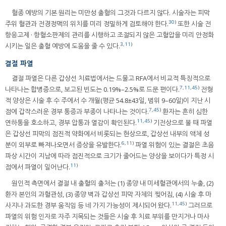
혈종 예방의 기본 원리는 미만성 출혈의 그것과 다르지 않다. 시술자는 피막
30
)
주위 혈관과 전경정맥의 위치를 미리 정밀하게 검토해야 한다.
또한 시술 전
항응고제 · 항혈소판제의 관리를 시행하고 조절되지 않은 고혈압을 미리 안정화
3
,
11
)
시키는 일은 출혈 예방에 도움을 줄 수 있다.
결절 파열
결절 파열은 다른 갑상선 치료법에서는 드물고 RFA에서 비교적 특징적으로
7
,
11
,
45
)
나타나는 합병증으로, 보고된 빈도는 0.19%–2.5%로 드문 편이다.
전형
적 양상은 시술 후 수 주에서 수 개월(평균 54.8±43일, 범위 9–60일)이 지난 시
7
,
45
)
점에 갑작스러운 경부 통증과 부종이 나타나는 것이다.
환자는 흔히 심한
11
,
45
)
연하통을 호소하고, 경부 압통과 열감이 확인된다.
기전상으로 볼 때 파열
은 갑상선 피막의 점진적 약화에서 비롯되는 현상으로, 갑상선 내부의 액체 성
6
,
11
)
분이 외부로 빠져나오면서 증상을 유발한다.
파열 위험이 있는 결절은 초음
파상 시간이 지남에 따라 점진적으로 크기가 줄어드는 양상을 보이다가 특정 시
11
)
점에서 파열이 일어난다.
원인적 측면에서 결절 내 출혈의 출처는 (1) 종양 내 미세혈관에서의 누출, (2)
환자 본인의 과혈관성, (3) 종양 벽과 갑상선 피막 자체의 찢어짐, (4) 시술 후 마
11
,
45
)
사지나 과도한 경부 움직임 등 네 가지 가능성이 제시되어 왔다.
그러므로
파열의 위험 인자로 자주 지목되는 것들은 시술 후 치료 부위를 만지거나 마사