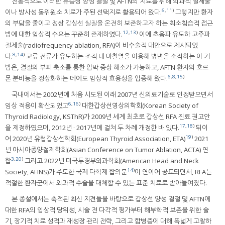
전통적으로 이러한 유증상 양성 결절 및 AFTN의 치료를 위해 외과적 절제술
6
,
11
)
이나 방사성 동위원소 치료가 주된 선택지로 활용되어 왔다.
그렇지만 환자
의 부담을 줄이고 정상 갑상선 실질을 온전히 보존하고자 하는 최소침습적 접근
12
,
13
)
법에 대한 임상적 수요는 꾸준히 존재하였다.
이에 초음파 유도하 고주파
절제술(radiofrequency ablation, RFA)이 비수술적 대안으로 제시되었
8
,
14
)
다.
교류 전류가 유도하는 조직 내 마찰열을 이용해 병변을 소작하는 이 기
법은, 결절의 부피 축소를 통한 압박 증상 해소가 가능하고, AFTN 환자의 호르
6
,
8
,
15
)
몬 분비능을 정상화하는 데에도 임상적 효용성을 입증해 왔다.
국내에서는 2002년에 처음 시도된 이래 2007년 신의료기술로 인정받으면서
6
,
16
)
임상 적용이 확산되었고
대한갑상선영상의학회(Korean Society of
Thyroid Radiology, KSThR)가 2009년 세계 최초로 갑상선 RFA 진료 권고안
17
,
18
)
을 제정하였으며, 2012년 · 2017년에 걸쳐 두 차례 개정한 바 있다.
뒤이
19
)
어 2020년 유럽갑상선학회(European Thyroid Association, ETA)
2021
년 아시아종양절제학회(Asian Conference on Tumor Ablation, ACTA) 연
3
,
20
)
합
그리고 2022년 미국두경부외과학회(American Head and Neck
14
)
Society, AHNS)가 주도한 국제 다학제 합의문
이 연이어 공표되면서, RFA는
적절한 환자군에서 외과적 수술을 대체할 수 있는 표준 치료로 받아들여졌다.
본 종설에서는 축적된 최신 지견들을 바탕으로 갑상선 양성 결절 및 AFTN에
대한 RFA의 임상적 당위성, 시술 전 다각적 평가부터 해부학적 보존을 위한 술
기, 장기적 치료 성적과 재성장 관리 전략, 그리고 합병증에 대해 폭넓게 고찰하