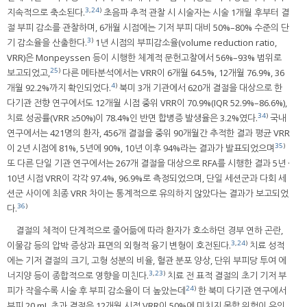
3
,
24
)
지속적으로 축소된다.
초음파 추적 관찰 시 시술자는 시술 1개월 후부터 결
절 부피 감소를 관찰하며, 6개월 시점에는 기저 부피 대비 50%–80% 수준의 단
3
)
기 감소율을 산출한다.
1년 시점의 부피감소율(volume reduction ratio,
VRR)은 Monpeyssen 등이 시행한 체계적 문헌고찰에서 56%–93% 범위로
25
)
보고되었고,
다른 메타분석에서는 VRR이 6개월 64.5%, 12개월 76.9%, 36
4
)
개월 92.2%까지 확인되었다.
북미 3개 기관에서 620개 결절을 대상으로 한
다기관 전향 연구에서도 12개월 시점 중위 VRR이 70.9%(IQR 52.9%–86.6%),
34
)
치료 성공률(VRR ≥50%)이 78.4%인 반면 합병증 발생율은 3.2%였다.
국내
연구에서는 421명의 환자, 456개 결절을 중위 90개월간 추적한 결과 평균 VRR
35
)
이 2년 시점에 81%, 5년에 90%, 10년 이후 94%라는 결과가 발표되었으며
또 다른 단일 기관 연구에서는 267개 결절을 대상으로 RFA를 시행한 결과 5년 ·
10년 시점 VRR이 각각 97.4%, 96.9%로 측정되었으며, 단일 세션군과 다회 세
션군 사이에 최종 VRR 차이는 통계적으로 유의하지 않았다는 결과가 보고되었
36
)
다.
결절의 체적이 단계적으로 줄어듦에 따라 환자가 호소하던 경부 연하 곤란,
3
,
24
)
이물감 등의 압박 증상과 표면의 외형적 융기 변형이 호전된다.
치료 성적
에는 기저 결절의 크기, 고형 성분의 비율, 혈관 분포 양상, 단위 부피당 투여 에
3
,
23
)
너지양 등이 종합적으로 영향을 미친다.
치료 전 표적 결절의 초기 기저 부
24
)
피가 작을수록 시술 후 부피 감소율이 더 높았는데
한 북미 다기관 연구에서
부피 20 mL 초과 결절은 12개월 시점 VRR이 50%에 미치지 못할 위험이 유의