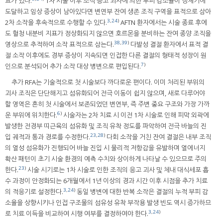
요가 있다.
1차 시술 이후 조직 응고 괴사에 의한 부피 감소율이 정체기에
도달하고 임상 증상이 남아있다면 변연부 잔여 생존 조직 구역을 표적으로 삼아
3
,
24
)
2차 소작을 후속적으로 수행할 수 있다.
AFTN 환자에서는 시술 종료 후에
도 혈청 내분비 지표가 정상화되지 않으면 호르몬을 분비하는 잔여 종양 조직을
38
,
39
)
영상으로 추적하여 소작 표적으로 삼는다.
다발성 결절 환자에서 표적 결
절 소작 이후에도 경부 증상이 지속되면 인접한 다른 결절의 형태적 성장이 원
7
)
인으로 분석되어 추가 소작 대상 병변으로 편입된다.
추가 RFA는 기술적으로 첫 시술보다 까다로운 편이다. 이미 처리된 부위의
괴사 조직은 단단해지고 섬유화되어 전극 이동이 쉽지 않으며, 새로 다루어야
할 영역은 흔히 첫 시술에서 보존되었던 변연부, 즉 주변 중요 구조와 가장 가까
6
)
운 부위에 위치한다.
시술자는 2차 치료 시 이전 1차 시술로 인해 피막 외곽에
발생한 전경부 띠근육의 섬유화 및 조직 유착 정도를 파악하여 전극 바늘의 진
23
,
28
)
입 궤적과 통과 경로를 수정한다.
다회 소작을 거친 잔여 결절은 내부 조직
의 열성 섬유화가 진행되어 바늘 진입 시 물리적 저항감을 유발하며 열에너지
확산 패턴이 초기 시술 환경의 예측 수치와 상이하게 나타날 수 있으므로 주의
23
)
한다.
시술 시기로는 1차 시술로 인한 조직의 응고 괴사 및 체내 대식세포 흡
수 과정이 안정화되는 6개월에서 1년 이상의 경과 시간 이후 시점을 추가 치료
3
,
24
)
의 적응기로 설정한다.
동일 병변에 대한 반복 소작은 결절의 누적 부피 감
소율을 상향시키나 인접 구조물의 섬유성 유착 부작용 발생 빈도 역시 증가하므
3
,
24
)
로 치료 이득을 비교하여 시행 여부를 결정하여야 한다.