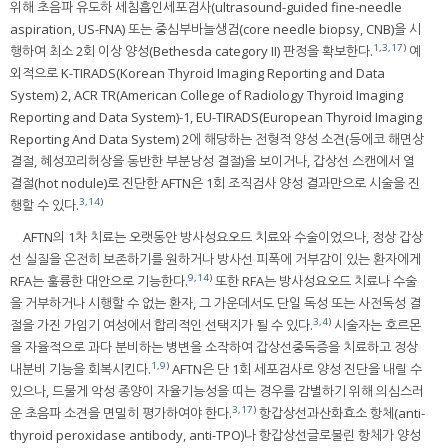
위해 초음파 유도하 세침흡인세포검사(ultrasound-guided fine-needle
aspiration, US-FNA) 또는 중심부바늘생검(core needle biopsy, CNB)을 시
1
,
3
,
17
)
행하여 최소 2회 이상 양성(Bethesda category II) 판정을 확보한다.
예
외적으로 K-TIRADS(Korean Thyroid Imaging Reporting and Data
System) 2, ACR TR(American College of Radiology Thyroid Imaging
Reporting and Data System)-1, EU-TIRADS(European Thyroid Imaging
Reporting And Data System) 2에 해당하는 전형적 양성 소견(등에코 해면상
결절, 혜성꼬리허상을 동반한 부분낭성 결절)을 보이거나, 갑상선 스캔에서 열
결절(hot nodule)로 진단한 AFTN은 1회 조직검사 양성 결과만으로 시술을 진
3
,
14
)
행할 수 있다.
AFTN의 1차 치료는 오랫동안 방사성요오드 치료와 수술이었으나, 정상 갑상
선 실질을 온전히 보존하기를 원하거나 방사선 피폭에 거부감이 있는 환자에게
9
,
14
)
RFA는 훌륭한 대안으로 기능한다.
또한 RFA는 방사성요오드 치료나 수술
을 거부하거나 시행할 수 없는 환자, 그 가운데서도 단일 독성 또는 사전독성 결
3
,
4
)
절을 가진 가임기 여성에서 합리적인 선택지가 될 수 있다.
시술자는 호르몬
을 자율적으로 과다 분비하는 병변을 소작하여 갑상선중독증을 치료하고 정상
1
,
9
)
내분비 기능을 회복시킨다.
AFTN은 단 1회 세포검사로 양성 진단을 내릴 수
있으나, 드물게 악성 종양이 자율기능성을 띠는 경우를 감별하기 위해 의심스러
3
,
17
)
운 초음파 소견을 면밀히 평가하여야 한다.
항갑상선과산화효소 항체(anti-
thyroid peroxidase antibody, anti-TPO)나 항갑상선글로불린 항체가 양성