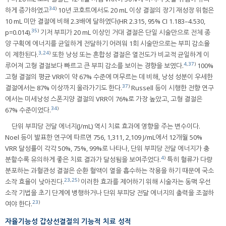
34
)
하게 증가하였고
10년 코호트에서도 20 mL 이상 결절의 장기 재성장 위험은
10 mL 미만 결절에 비해 2.3배에 달하였다(HR 2.315, 95% CI 1.183–4.530,
35
)
p=0.014).
기저 부피가 20 mL 이상인 거대 결절은 단일 시술만으로 전체 종
양 구획에 에너지를 균일하게 전달하기 어려워 1회 시술만으로는 부피 감소율
3
,
24
)
이 제한된다.
또한 낭성 또는 혼합성 결절은 열전도가 비교적 균일하게 이
4
,
37
)
루어져 고형 결절보다 빠르고 큰 부피 감소를 보이는 경향을 보였다.
100%
고형 결절의 평균 VRR이 약 67% 수준에 머무르는 데 비해, 낭성 성분이 우세한
37
)
결절에서는 87% 이상까지 올라가기도 한다.
Russell 등이 시행한 전향 연구
에서는 미세낭성 스폰지양 결절의 VRR이 76%로 가장 높았고, 고형 결절은
34
)
67% 수준이었다.
단위 부피당 전달 에너지(J/mL) 역시 치료 효과에 영향을 주는 변수이다.
Noel 등이 발표한 연구에 따르면 756, 1,311, 2,109 J/mL에서 12개월 50%
VRR 달성률이 각각 50%, 75%, 99%로 나타나, 단위 부피당 전달 에너지가 충
4
)
분할수록 유의하게 좋은 치료 결과가 달성됨을 보여주었다.
특히 혈류가 다량
분포하는 과혈관성 결절은 순환 혈액이 열을 흡수하는 작용을 하기 때문에 국소
23
,
25
)
소작 효율이 낮아진다.
이러한 효과를 제어하기 위해 시술자는 동맥 우선
소작 기법을 초기 단계에 병행하거나 단위 부피당 전달 에너지의 출력을 조절하
23
)
여야 한다.
자율기능성 갑상선결절의 기능적 치료 성적