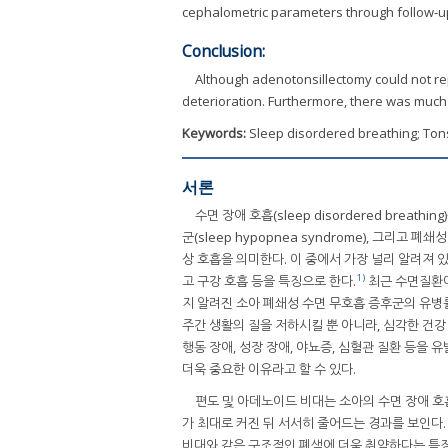
cephalometric parameters through follow-u
Conclusion:
Although adenotonsillectomy could not rep
deterioration. Furthermore, there was muc
Keywords:
Sleep disordered breathing; Ton
서론
수면 장애 호흡(sleep disordered breathin
군(sleep hypopnea syndrome), 그리고 폐쇄
상 호흡을 의미한다. 이 중에서 가장 널리 알려져 
1)
고 구강 호흡 등을 특징으로 한다.
최근 수면질환에
지 알려진 소아 폐쇄성 수면 무호흡 증후군의 유병률
주간 생활의 질을 저하시킬 뿐 아니라, 심각한 건강
행동 장애, 성장 장애, 야뇨증, 심혈관 질환 등을 
더욱 중요한 이유라고 할 수 있다.
편도 및 아데노이드 비대는 소아의 수면 장애 호흡
가 최대로 커진 뒤 서서히 줄어드는 경과를 보인다
비대와 같은 구조적인 폐색에 더욱 취약하다는 특징