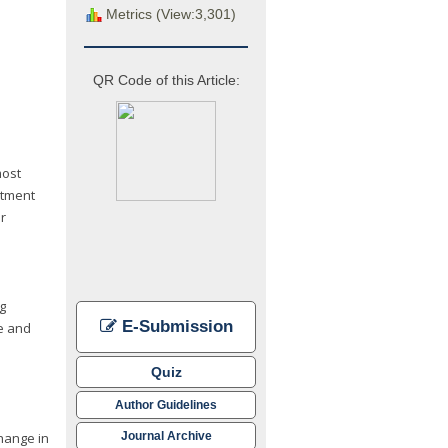
Metrics (View:3,301)
QR Code of this Article:
most
atment
r
g
E-Submission
e and
Quiz
Author Guidelines
Journal Archive
change in