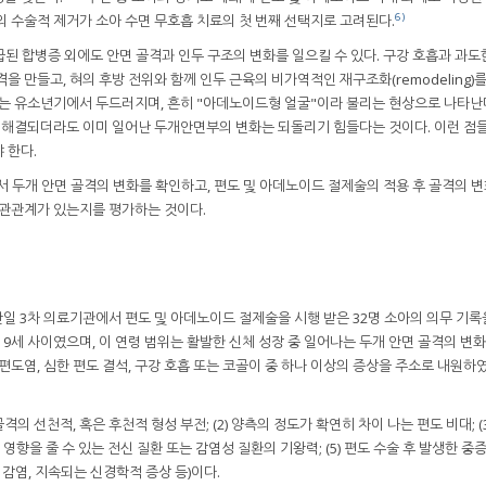
6)
의 수술적 제거가 소아 수면 무호흡 치료의 첫 번째 선택지로 고려된다.
된 합병증 외에도 안면 골격과 인두 구조의 변화를 일으킬 수 있다. 구강 호흡과 과도
을 만들고, 혀의 후방 전위와 함께 인두 근육의 비가역적인 재구조화(remodeling)
치는 유소년기에서 두드러지며, 흔히 "아데노이드형 얼굴"이라 불리는 현상으로 나타난
이 해결되더라도 이미 일어난 두개안면부의 변화는 되돌리기 힘들다는 것이다. 이런 점
 한다.
서 두개 안면 골격의 변화를 확인하고, 편도 및 아데노이드 절제술의 적용 후 골격의 
상관관계가 있는지를 평가하는 것이다.
지 단일 3차 의료기관에서 편도 및 아데노이드 절제술을 시행 받은 32명 소아의 의무 기
서 9세 사이였으며, 이 연령 범위는 활발한 신체 성장 중 일어나는 두개 안면 골격의 변
편도염, 심한 편도 결석, 구강 호흡 또는 코골이 중 하나 이상의 증상을 주소로 내원하였
격의 선천적, 혹은 후천적 형성 부전; (2) 양측의 정도가 확연히 차이 나는 편도 비대; (3
 영향을 줄 수 있는 전신 질환 또는 감염성 질환의 기왕력; (5) 편도 수술 후 발생한 중
와 감염, 지속되는 신경학적 증상 등)이다.