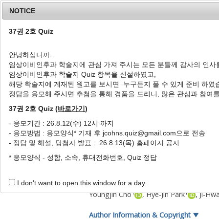
NOTICE
37권 2호 Quiz
안녕하십니까.
임상이비인후과 학술지에 관심 가져 주시는 모든 분들께 감사의 인사
Home
Journal Info
Article A
임상이비인후과 학술지 Quiz 항목을 신설하였고,
해당 학술지에 게재된 원고를 보시면 누구든지 풀 수 있게 준비 하였
J Clin Otolaryngol Head Neck Surg
2023
;
34
(
4
정답을 응모해 주시면 추첨을 통해 경품을 드리니, 많은 관심과 참여
pISSN: 1225-0244, eISSN: 2713-833X
DOI:
https://doi.org/10.35420/jcohns.2023.34
37권 2호 Quiz (
바로가기
)
Original Article
- 응모기간 : 26.8.12(수) 12시 까지
- 응모방법 : 응모양식* 기재 후 jcohns.quiz@gmail.com으로 전송
수면 장애 호흡 소아에서 편도
- 정답 및 해설, 당첨자 발표 : 26.8.13(목) 홈페이지 공지
1
1
1
1
조영진
,
박혜진
,
박지환
,
조규섭
* 응모양식 - 성함, 소속, 휴대전화번호, Quiz 정답
Cephalometric Evaluation f
Disordered Children after
I don't want to open this window for a day.
1
1
Youngjin Cho
,
Hye-Jin Park
,
Ji-Hw
Author Information & Copyright
▼