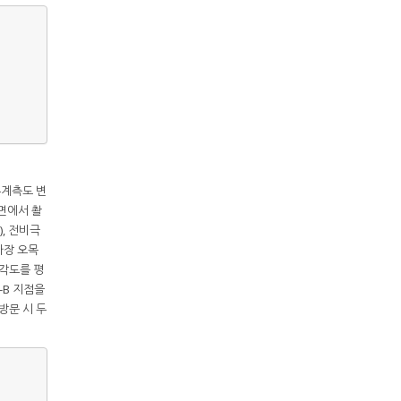
부계측도 변
면에서 촬
), 전비극
가장 오목
 각도를 평
-B 지점을
 방문 시 두