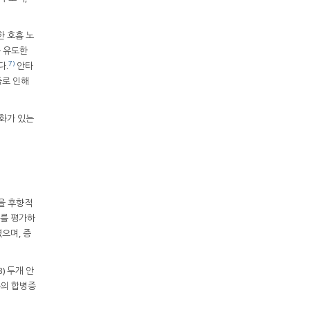
한 호흡 노
를 유도한
7)
다.
안타
들로 인해
변화가 있는
록을 후향적
화를 평가하
으며, 증
) 두개 안
증의 합병증