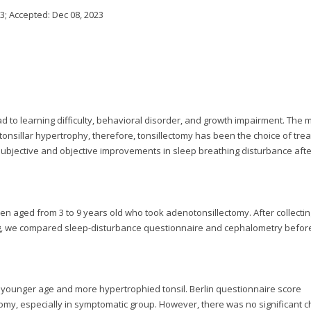
23
; Accepted:
Dec 08, 2023
d to learning difficulty, behavioral disorder, and growth impairment. The 
onsillar hypertrophy, therefore, tonsillectomy has been the choice of tre
d subjective and objective improvements in sleep breathing disturbance afte
n aged from 3 to 9 years old who took adenotonsillectomy. After collectin
g, we compared sleep-disturbance questionnaire and cephalometry befor
younger age and more hypertrophied tonsil. Berlin questionnaire score
tomy, especially in symptomatic group. However, there was no significant 