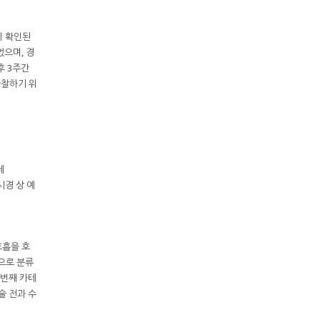
이 확인된
었으며, 경
후 3주간
관찰하기 위
데
시경 상 예
호흡을 호
으로 분류
세 번째 카테
술 전과 수