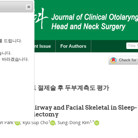
를 드립니다.
rchive
Current Issue
For Authors
습니다.
):
143
-
151
를 바라겠습니다.
.4.143
 및 아데노이드 절제술 후 두부계측도 평가
1
,
*
,
김성동
or Upper Airway and Facial Skeletal in Sleep-
 Adenotonsillectomy
1
1
1
,
*
an Park
,
Kyu-Sup Cho
,
Sung-Dong Kim