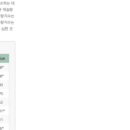
호소하는 대
평균 체질량
체질량지수는
체질량지수는
 심한 것
lue
48*
08*
93
70
52
01*
11
46*