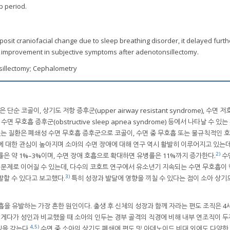
p period.
osit craniofacial change due to sleep breathing disorder, it delayed furth
h improvement in subjective symptoms after adenotonsillectomy.
sillectomy; Cephalometry
g)은 단순 코골이, 상기도 저항 증후군(upper airway resistant syndrome), 수면 
성 수면 무호흡 증후군(obstructive sleep apnea syndrome) 등에서 나타날 수 있는
있는 질환은 폐쇄성 수면 무호흡 증후군으로 코골이, 수면 중 무호흡 또는 불규칙적인 호
 대한 관심이 높아지며 소아의 수면 장애에 대해 연구 역시 활발히 이루어지고 있는데
2)
은 약 1%–3%이며, 수면 장애 호흡으로 확대하면 유병률은 11%까지 증가한다.
수
 문제로 이어질 수 있는데, 다수의 코호트 연구에서 유소년기 지속되는 수면 무호흡이 
3)
유발할 수 있다고 보고했다.
특히 성장과 발달에 영향을 끼칠 수 있다는 점이 소아 상기
을 유발하는 가장 흔한 원인이다. 출생 후 신체의 성장과 함께 자라는 편도 조직은 4
. 게다가 성인과 비교했을 때 소아의 인두는 경부 골격의 직경에 비해 내부 연조직이 
4
,
5)
을 갖는다.
수면 중 소아의 상기도 폐쇄에 편도 및 아데노이드 비대 외에도 다양한