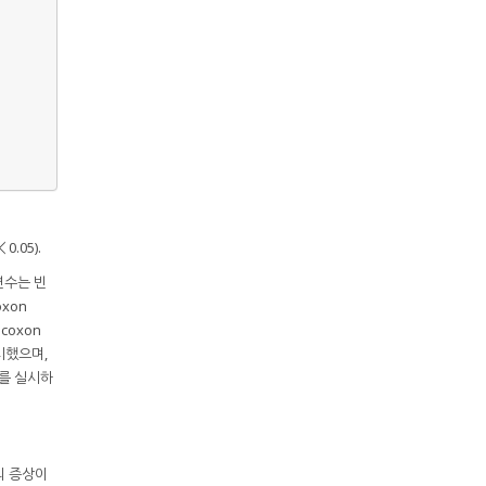
.05).
변수는 빈
oxon
coxon
실시했으며,
n)를 실시하
상의 증상이