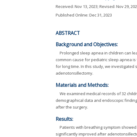
Received:
Nov 13, 2023
; Revised:
Nov 29, 20
Published Online: Dec 31, 2023
ABSTRACT
Background and Objectives:
Prolonged sleep apnea in children can lea
common cause for pediatric sleep apnea is t
for long time. In this study, we investigate
adenotonsillectomy.
Materials and Methods:
We examined medical records of 32 childre
demographical data and endoscopic findin
after the surgery.
Results:
Patients with breathing symptom showed 
significantly improved after adenotonsillec