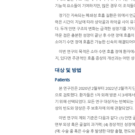
기능적 요소들이 기여하지만, 많은 경우 이 조직들
장기간 지속되는 폐쇄성 호흡 질환은 위에서 언급
력은 시간이 지남에 따라 상악골과 하악골 사이 유격
다. 두개 안면 구조의 변화는 급격한 성장기를 거
까운 점은 충분한 성장이 끝난 후 수면 장애 호흡
소아기 수면 장애 호흡은 가능한 신속히 해결되어야
이번 연구의 목적은 소아 수면 호흡 장애 환자에
지, 있다면 주관적인 호흡 증상의 개선과는 어떤 
대상 및 방법
Patients
본 연구진은 2020년 2월부터 2022년 2월까
으로 검토했다. 환자들은 1차 외래 방문 시 3세에
기 위해 선택되었다. 모든 연구 대상자는 반복되는 
상의 빈도와 양상은 주 보호자에 의해 관찰되었다.
이번 연구의 제외 기준은 다음과 같다: (1) 안면 골
면부 외상 혹은 골절의 과거력; (4) 정상적인 성장에
(예: 수술 중 혹은 수술 후 발생한 대량 출혈, 편도