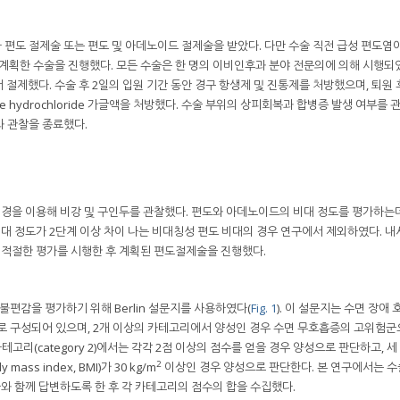
편도 절제술 또는 편도 및 아데노이드 절제술을 받았다. 다만 수술 직전 급성 편도염
 계획한 수술을 진행했다. 모든 수술은 한 명의 이비인후과 분야 전문의에 의해 시행되
절제했다. 수술 후 2일의 입원 기간 동안 경구 항생제 및 진통제를 처방했으며, 퇴원 
ne hydrochloride 가글액을 처방했다. 수술 부위의 상피회복과 합병증 발생 여부를 
과 관찰을 종료했다.
내시경을 이용해 비강 및 구인두를 관찰했다. 편도와 아데노이드의 비대 정도를 평가하는
비대 정도가 2단계 이상 차이 나는 비대칭성 편도 비대의 경우 연구에서 제외하였다. 내
전 적절한 평가를 시행한 후 계획된 편도절제술을 진행했다.
불편감을 평가하기 위해 Berlin 설문지를 사용하였다(
Fig. 1
). 이 설문지는 수면 장애 
로 구성되어 있으며, 2개 이상의 카테고리에서 양성인 경우 수면 무호흡증의 고위험군
째 카테고리(category 2)에서는 각각 2점 이상의 점수를 얻을 경우 양성으로 판단하고, 
2
s index, BMI)가 30 kg/m
이상인 경우 양성으로 판단한다. 본 연구에서는 수
자와 함께 답변하도록 한 후 각 카테고리의 점수의 합을 수집했다.