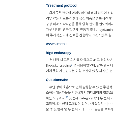
Treatment protocol
환자들은 편도와 아데노이드의 비대 정도에 따라 
경우 약물 치료를 선행해 급성 염증을 완화시킨 후
구강 피막외 박리법을 통해 양측 편도를 편도와에서 
가루 제제의 경구 항생제, 진통제 및 Benzydami
해 주기적인 외래 진료를 진행하였으며, 1년 후 경
Assessments
Rigid endoscopy
첫 내원 시 모든 환자를 대상으로 45도 경성 
8)
Brodsky grading
을 사용하였으며, 양측 편도 
기치 못하게 발견되는 이상 소견이 있을 시 수술 
Questionnaire
수면 장애 호흡으로 인해 발생할 수 있는 주관적 
소하는 대상자들을 위한 3가지 카테고리의 질문으
9)
하는 도구이다.
첫 번째(category 1)와 두 번
고리에서는 현재 고혈압이 있거나 체질량지수(body mas
술 후 첫 번째 및 두 번째 카테고리의 질문을 보호