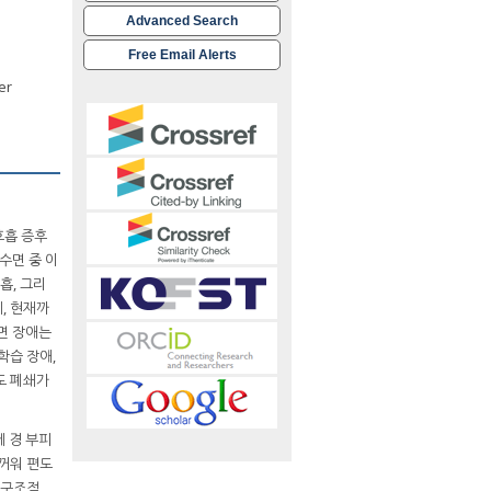
Advanced Search
Free Email Alerts
er
저호흡 증후
 수면 중 이
흡, 그리
, 현재까
면 장애는
학습 장애,
도 폐쇄가
세 경 부피
두꺼워 편도
 구조적,