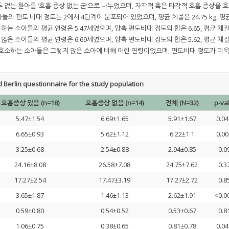
모두 없는 환아를 ‘호흡 증상 없는 군’으로 나누었으며, 자각적 혹은 타각적 호흡 증상을 
상자들의 편도 비대 정도는 2에서 4단계에 분포되어 있었으며, 평균 체중은 24.75 kg, 
하는 소아들의 평균 연령은 5.47세였으며, 양측 편도비대 정도의 합은 6.65, 평균 
않은 소아들의 평균 연령은 6.69세였으며, 양측 편도비대 정도의 합은 5.62, 평균 
을 호소하는 소아들은 그렇지 않은 소아에 비해 어린 연령이었으며, 편도비대 정도가 더욱
 Berlin questionnaire for the study population
호흡증상 있음 (n=18)
호흡증상 없음 (n=14)
전체 (N=32)
p-va
5.47±1.54
6.69±1.65
5.91±1.67
0.0
6.65±0.93
5.62±1.12
6.22±1.1
0.0
3.25±0.68
2.54±0.88
2.94±0.85
0.0
24.16±8.08
26.58±7.08
24.75±7.62
0.3
17.27±2.54
17.47±3.19
17.27±2.72
0.8
3.65±1.87
1.46±1.13
2.62±1.91
<0.0
0.59±0.80
0.54±0.52
0.53±0.67
0.8
1.06±0.75
0.38±0.65
0.81±0.78
0.0