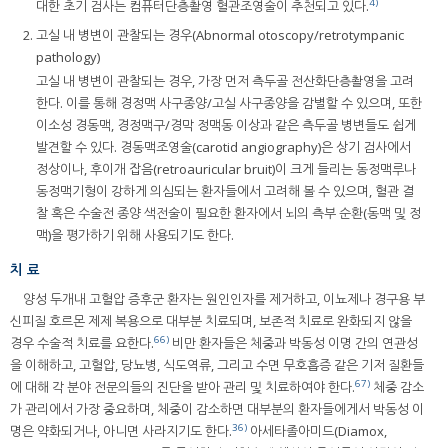
4)
대한 초기 검사는 컴퓨터단층촬영 혈관조영술이 추천되고 있다.
고실 내 병변이 관찰되는 경우(Abnormal otoscopy/retrotympanic
pathology)
고실 내 병변이 관찰되는 경우, 가장 먼저 측두골 전산화단층촬영을 고려
한다. 이를 통해 경정맥 사구종양/고실 사구종양을 감별할 수 있으며, 또한
이소성 경동맥, 경정맥구/경막 정맥동 이상과 같은 측두골 병변들도 쉽게
발견할 수 있다. 경동맥조영술(carotid angiography)은 상기 검사에서
정상이나, 후이개 잡음(retroauricular bruit)이 크게 들리는 동정맥루나
동정맥기형이 강하게 의심되는 환자들에서 고려해 볼 수 있으며, 혈관 결
찰 혹은 수술전 종양 색전술이 필요한 환자에서 뇌의 측부 순환(동맥 및 정
맥)을 평가하기 위해 사용되기도 한다.
치 료
양성 두개내 고혈압 증후군 환자는 원인인자를 제거하고, 이뇨제나 경구용 부
신피질 호르몬 제제 복용으로 대부분 치료되며, 보존적 치료로 완화되지 않을
66)
경우 수술적 치료를 요한다.
비만 환자들은 체중과 박동성 이명 간의 연관성
을 이해하고, 고혈압, 당뇨병, 식도역류, 그리고 수면 무호흡증 같은 기저 질환들
67)
에 대해 각 분야 전문의들의 진단을 받아 관리 및 치료하여야 한다.
체중 감소
가 관리에서 가장 중요하며, 체중이 감소하면 대부분의 환자들에게서 박동성 이
36)
명은 약화되거나, 아니면 사라지기도 한다.
아세타졸아미드(Diamox,