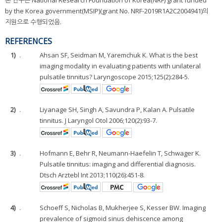
본 연구는 National Research Foundation of Korea(NRF) grant funded
by the Korea government(MSIP)(grant No. NRF-2019R1A2C2004941)의
지원으로 수행되었음.
REFERENCES
1)
.
Ahsan SF, Seidman M, Yaremchuk K. What is the best
imaging modality in evaluating patients with unilateral
pulsatile tinnitus? Laryngoscope 2015;125(2):284-5.
2)
.
Liyanage SH, Singh A, Savundra P, Kalan A. Pulsatile
tinnitus. J Laryngol Otol 2006;120(2):93-7.
3)
.
Hofmann E, Behr R, Neumann-Haefelin T, Schwager K.
Pulsatile tinnitus: imaging and differential diagnosis.
Dtsch Arztebl Int 2013;110(26):451-8.
4)
.
Schoeff S, Nicholas B, Mukherjee S, Kesser BW. Imaging
prevalence of sigmoid sinus dehiscence among