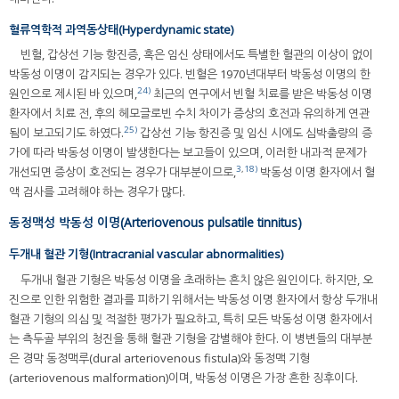
혈류역학적 과역동상태(Hyperdynamic state)
빈혈, 갑상선 기능 항진증, 혹은 임신 상태에서도 특별한 혈관의 이상이 없이
박동성 이명이 감지되는 경우가 있다. 빈혈은 1970년대부터 박동성 이명의 한
24)
원인으로 제시된 바 있으며,
최근의 연구에서 빈혈 치료를 받은 박동성 이명
환자에서 치료 전, 후의 헤모글로빈 수치 차이가 증상의 호전과 유의하게 연관
25)
됨이 보고되기도 하였다.
갑상선 기능 항진증 및 임신 시에도 심박출량의 증
가에 따라 박동성 이명이 발생한다는 보고들이 있으며, 이러한 내과적 문제가
3
,
18)
개선되면 증상이 호전되는 경우가 대부분이므로,
박동성 이명 환자에서 혈
액 검사를 고려해야 하는 경우가 많다.
동정맥성 박동성 이명(Arteriovenous pulsatile tinnitus)
두개내 혈관 기형(Intracranial vascular abnormalities)
두개내 혈관 기형은 박동성 이명을 초래하는 흔치 않은 원인이다. 하지만, 오
진으로 인한 위험한 결과를 피하기 위해서는 박동성 이명 환자에서 항상 두개내
혈관 기형의 의심 및 적절한 평가가 필요하고, 특히 모든 박동성 이명 환자에서
는 측두골 부위의 청진을 통해 혈관 기형을 감별해야 한다. 이 병변들의 대부분
은 경막 동정맥루(dural arteriovenous fistula)와 동정맥 기형
(arteriovenous malformation)이며, 박동성 이명은 가장 흔한 징후이다.