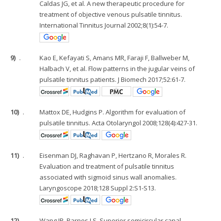
Caldas JG, et al. A new therapeutic procedure for
treatment of objective venous pulsatile tinnitus.
International Tinnitus Journal 2002;8(1):54-7.
9)
.
Kao E, Kefayati S, Amans MR, Faraji F, Ballweber M,
Halbach V, et al. Flow patterns in the jugular veins of
pulsatile tinnitus patients. J Biomech 2017;52:61-7.
10)
.
Mattox DE, Hudgins P. Algorithm for evaluation of
pulsatile tinnitus. Acta Otolaryngol 2008;128(4):427-31.
11)
.
Eisenman DJ, Raghavan P, Hertzano R, Morales R.
Evaluation and treatment of pulsatile tinnitus
associated with sigmoid sinus wall anomalies.
Laryngoscope 2018;128 Suppl 2:S1-S13.
12)
.
Wang JR, Parnes LS. Superior semicircular canal