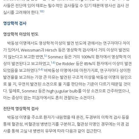
사들은 진단에 있어 때로는 필수적인 검사들일 수 있기 때문에 방사선 검사 전
18)
실시를 고려해야 한다.
영상학적 검사
영상학적 이상의 빈도
박동성 이명에서도 영상학적 이상의 발견 빈도에 관해서는 연구자마다 차이
가 있어서, Weissman과 Hirsch 등은 영상학적 검사에서 거의 이상이 발견되
5)
지 않는다고 보고한 반면,
Sonmez 등은 거의 100%의 환자에서 영상학적 이
14)
상이 발견된다고 보고하였고,
De Ridder 등은 85%의 환자에서 이상이 발견
64)
되었음을 보고하였다.
비박동성 이명에서와 마찬가지로, 연구자마다 상이한
발견율을 보고하는 가장 큰 이유는 발견된 구조적 이상을 박동성 이명의 원인으
로 볼 지, 우연히 발견된 소견으로 볼 지를 판단하는 기준이 다르기 때문일 것이
다. 일례로, Sonmez 등은 high jugular bulb를 이상 소견으로 간주하였으나,
이는 증상이 없는 피검자에서도 흔히 관찰되는 소견이다.
진단적 영상학적 검사
박동성 이명을 주소로 환자가 내원했을 때 문진, 두경부의 이학적 검사 등을
통해 혈관성, 비혈관성 병변인지를 구분하고, 혈관성 이명인 경우에는 이경 검
사를 통해 고실 내 병변의 유무에 따라 다음과 같이 접근한다.