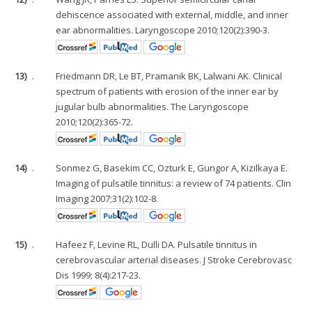
dehiscence associated with external, middle, and inner
ear abnormalities. Laryngoscope 2010;120(2):390-3.
13)
.
Friedmann DR, Le BT, Pramanik BK, Lalwani AK. Clinical
spectrum of patients with erosion of the inner ear by
jugular bulb abnormalities. The Laryngoscope
2010;120(2):365-72.
14)
.
Sonmez G, Basekim CC, Ozturk E, Gungor A, Kizilkaya E.
Imaging of pulsatile tinnitus: a review of 74 patients. Clin
Imaging 2007;31(2):102-8.
15)
.
Hafeez F, Levine RL, Dulli DA. Pulsatile tinnitus in
cerebrovascular arterial diseases. J Stroke Cerebrovasc
Dis 1999; 8(4):217-23.