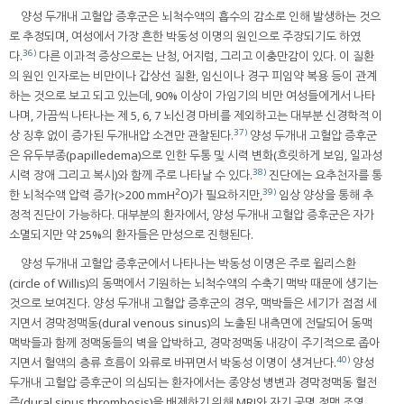
양성 두개내 고혈압 증후군은 뇌척수액의 흡수의 감소로 인해 발생하는 것으
로 추정되며, 여성에서 가장 흔한 박동성 이명의 원인으로 주장되기도 하였
36)
다.
다른 이과적 증상으로는 난청, 어지럼, 그리고 이충만감이 있다. 이 질환
의 원인 인자로는 비만이나 갑상선 질환, 임신이나 경구 피임약 복용 등이 관계
하는 것으로 보고 되고 있는데, 90% 이상이 가임기의 비만 여성들에게서 나타
나며, 가끔씩 나타나는 제 5, 6, 7 뇌신경 마비를 제외하고는 대부분 신경학적 이
37)
상 징후 없이 증가된 두개내압 소견만 관찰된다.
양성 두개내 고혈압 증후군
은 유두부종(papilledema)으로 인한 두통 및 시력 변화(흐릿하게 보임, 일과성
38)
시력 장애 그리고 복시)와 함께 주로 나타날 수 있다.
진단에는 요추천자를 통
2
39)
한 뇌척수액 압력 증가(>200 mmH
O)가 필요하지만,
임상 양상을 통해 추
정적 진단이 가능하다. 대부분의 환자에서, 양성 두개내 고혈압 증후군은 자가
소멸되지만 약 25%의 환자들은 만성으로 진행된다.
양성 두개내 고혈압 증후군에서 나타나는 박동성 이명은 주로 윌리스환
(circle of Willis)의 동맥에서 기원하는 뇌척수액의 수축기 맥박 때문에 생기는
것으로 보여진다. 양성 두개내 고혈압 증후군의 경우, 맥박들은 세기가 점점 세
지면서 경막정맥동(dural venous sinus)의 노출된 내측면에 전달되어 동맥
맥박들과 함께 정맥동들의 벽을 압박하고, 경막정맥동 내강이 주기적으로 좁아
40)
지면서 혈액의 층류 흐름이 와류로 바뀌면서 박동성 이명이 생겨난다.
양성
두개내 고혈압 증후군이 의심되는 환자에서는 종양성 병변과 경막정맥동 혈전
증(dural sinus thrombosis)을 배제하기 위해 MRI와 자기 공명 정맥 조영