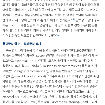
고개를 돌릴 때 흉쇄유돌근의 수축에 의해 환측 경정맥의 관강이 확장하여 혈류
량이 증가하며, 제 1, 2경추의 횡돌기에 닿는 경정맥내 혈류량의 증가로 이명이
증가하고, 반대의 경우 이명이 감소하거나 소실되는 양상을 보이며, Valsalva
61)
법과 호기 시 이명이 감소하고, 흡기 시 이명이 증가한다.
동맥성 이명의 경우
에는 비교적 고개를 돌릴 때 이명음의 감소가 덜하며, 환측 경부에 동맥혈류를
감소시킬 수 있을 정도의 강한 압박을 가할 경우 이명이 감소하기도 하여 정맥
62)
성 이명과 부분적으로 감별진단이 가능하다.
청각학적 및 전기생리학적 검사
모든 환자들에게 순음 및 어음 청력검사를 실시해야 한다. 2006년 TRI에서
제시한 접근방법에 의하면 8,000 Hz까지의 순음청력검사는 모든 환자에게 꼭
필요하고(essential), 12 kHz까지의 고음역 청력검사, 임피던스 청력검사, 이
음향방사 검사, 음 크기 불쾌역치(loudness discomfort level) 등은 높게 권
고하였으며(highly recommended), 청성 유발 반응검사는 시행하면 좋다고
7)
구분하였다(might be of interest).
저주파수에서 20 dB 이상의 난청이 확인
되면 환자에게 동측 경정맥을 압박한 후 청력 검사를 다시 하도록 해야 한다. 압
박을 하면 통상적으로 S상 정맥동 게실같은 정맥 박동성 이명 환자들의 순음이
개선되거나 정상으로 돌아오는데, 그 이유는 이명의 마스킹 효과(masking
36)
effect)가 사라지기 때문이다.
청성 유발 반응검사는 특정 환자들에게만 사
용 여부를 고려할 수 있는데, 주로 잠복기(interpeak latency)가 길어진 뇌간