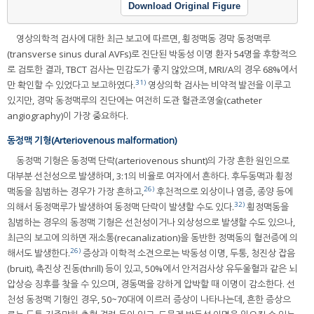
Download Original Figure
영상의학적 검사에 대한 최근 보고에 따르면, 횡정맥동 경막 동정맥루
(transverse sinus dural AVFs)로 진단된 박동성 이명 환자 54명을 후향적으
로 검토한 결과, TBCT 검사는 민감도가 좋지 않았으며, MRI/A의 경우 68%에서
31)
만 확인할 수 있었다고 보고하였다.
영상의학 검사는 비약적 발전을 이루고
있지만, 경막 동정맥루의 진단에는 여전히 도관 혈관조영술(catheter
angiography)이 가장 중요하다.
동정맥 기형(Arteriovenous malformation)
동정맥 기형은 동정맥 단락(arteriovenous shunt)의 가장 흔한 원인으로
대부분 선천성으로 발생하며, 3:1의 비율로 여자에서 흔하다. 후두동맥과 횡정
26)
맥동을 침범하는 경우가 가장 흔하고,
후천적으로 외상이나 염증, 종양 등에
32)
의해서 동정맥루가 발생하여 동정맥 단락이 발생할 수도 있다.
횡정맥동을
침범하는 경우의 동정맥 기형은 선천성이거나 외상성으로 발생할 수도 있으나,
최근의 보고에 의하면 재소통(recanalization)을 동반한 정맥동의 혈전증에 의
26)
해서도 발생한다.
증상과 이학적 소견으로는 박동성 이명, 두통, 청진상 잡음
(bruit), 촉진상 진동(thrill) 등이 있고, 50%에서 안저검사상 유두울혈과 같은 뇌
압상승 징후를 찾을 수 있으며, 경동맥을 강하게 압박할 때 이명이 감소한다. 선
천성 동정맥 기형인 경우, 50~70대에 이르러 증상이 나타나는데, 흔한 증상으