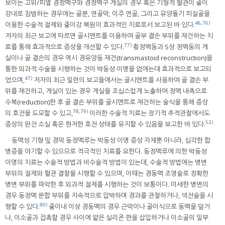
보이는 고위/피열 경정맥구와 경정맥구 게실의 경우 혹은 기형적 혈관이 중이
강내로 침범하는 경우에는 골분, 연골막, 이주 연골, 그리고 유양돌기 피질골을
46
,
76)
이용한 수술적 절제와 중이강 복원이 효과적인 치료로서 보고된 바 있다.
저자의 최근 보고에 따르면 골시멘트를 이용하여 골부 결손 부위를 재건하는 치
77)
료를 통해 효과적으로 증상을 개선할 수 있다.
횡정맥동과 S상 정맥동의 게
실이나 골 결손의 경우 역시 경유양동 재건(transmastoid reconstruction)을
통한 외과적 수술을 시행하는 것이 박동성 이명을 없애는데 효과적으로 보고되
47)
었으며,
저자의 최근 일련의 보고들에서는 골시멘트를 사용하여 골 결손 부
위를 재건하고, 게실이 있는 경우 게실을 조심스럽게 노출하여 정맥 내측으로
수복(reduction)한 후 골 결손 부위를 골시멘트로 재건하는 술식을 통해 증상
78
,
79)
의 호전을 도모할 수 있고,
이러한 수술적 치료는 장기적 추적관찰에서도
52)
증상의 완전 소실 혹은 현저한 호전 상태를 유지할 수 있음을 보고한 바 있다.
동맥성 기형 및 경막 동정맥루는 박동성 이명 증상 자체뿐 아니라, 심각한 합
병증을 야기할 수 있으므로 적극적인 치료를 요한다. 동정맥루에 의한 박동성
이명의 치료는 수술적 방법과 비수술적 방법이 있는데, 수술적 방법에는 병변
부위의 절제와 혈관 결찰을 시행할 수 있으며, 이때는 경동맥 조영술로 정확한
병변 부위를 파악한 후 외과적 절제를 시행하는 것이 보통이다. 미세한 병변의
경우 동정맥 문합 부위를 지속적으로 압박하며 경과를 관찰하거나, 색전술을 시
80)
행할 수 있다.
중이내 이상 경동맥의 경우 근막이나 골이식으로 동맥을 덮거
나, 이소골과 접촉할 경우 사이에 얇은 실리콘 판을 삽입하거나 이소골의 일부