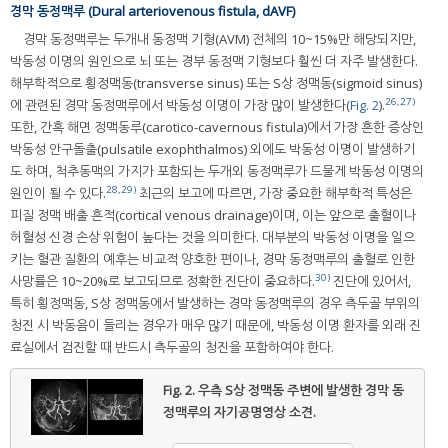
경막 동정맥루 (Dural arteriovenous fistula, dAVF)
경막 동정맥루는 두개내 동정맥 기형(AVM) 전체의 10~15%만 해당되지만,
박동성 이명의 원인으로 뇌 또는 경부 동정맥 기형보다 훨씬 더 자주 발생한다.
해부학적으로 횡정맥동(transverse sinus) 또는 S상 정맥동(sigmoid sinus)
26
,
27)
에 관련된 경막 동정맥루에서 박동성 이명이 가장 많이 발생한다(
Fig. 2
).
또한, 간혹 해면 정맥동루(carotico-cavernous fistula)에서 가장 흔한 증상인
박동성 안구돌출(pulsatile exophthalmos) 외에도 박동성 이명이 발생하기
도 하며, 척추동맥의 가지가 포함되는 두개외 동정맥루가 드물게 박동성 이명의
28
,
29)
원인이 될 수 있다.
최근의 보고에 따르면, 가장 중요한 해부학적 특성은
피질 정맥 배출 흔적(cortical venous drainage)이며, 이는 앞으로 출혈이나
허혈성 신경 손상 위험이 높다는 것을 의미한다. 대부분의 박동성 이명을 일으
키는 혈관 질환의 예후는 비교적 양호한 편이나, 경막 동정맥루의 출혈로 인한
30)
사망률은 10~20%로 보고되므로 정확한 진단이 중요하다.
진단에 있어서,
특히 횡정맥동, S상 정맥동에서 발생하는 경막 동정맥루의 경우 측두골 부위의
청진 시 박동음이 들리는 경우가 매우 많기 때문에, 박동성 이명 환자를 외래 진
료실에서 검진할 때 반드시 측두골의 청진을 포함하여야 한다.
Fig. 2.
우측 S상 정맥동 주변에 발생한 경막 동
정맥루의 자기공명영상 소견.