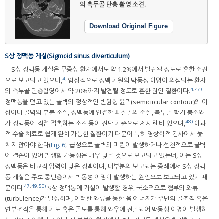
의 측두골 단층 촬영 소견.
Download Original Figure
S상 정맥동 게실(Sigmoid sinus diverticulum)
S상 정맥동 게실은 무증상 환자에서도 약 1.2%에서 발견될 정도로 흔한 소견
4)
으로 보고되고 있으나,
임상적으로 정맥 기원의 박동성 이명이 의심되는 환자
4
,
47)
의 측두골 단층촬영에서 약 20%까지 발견될 정도로 흔한 원인 질환이다.
정맥동을 덮고 있는 골벽의 정상적인 반원형 윤곽(semicircular contour)의 이
상이나 골벽의 부분 소실, 정맥동에 인접한 피질골의 소실, 측두골 함기 봉소와
48)
가 정맥동에 직접 접촉하는 소견 등이 진단 기준으로 제시된 바 있으며,
이과
적 수술 치료로 쉽게 완치 가능한 질환이기 때문에 특히 영상학적 검사에서 놓
치지 않아야 한다(
Fig. 6
). 급성으로 골벽의 미란이 발생하거나 선천적으로 골벽
에 결손이 있어 발생할 가능성은 매우 낮을 것으로 보고되고 있는데, 이는 S상
정맥동은 비교적 압력이 낮은 정맥이며, 대부분의 보고되는 증례에서 S상 정맥
동 게실은 주로 중년층에서 박동성 이명이 발생하는 원인으로 보고되고 있기 때
47
,
49
,
50)
문이다.
S상 정맥동에 게실이 발생할 경우, 국소적으로 혈류의 와류
(turbulence)가 발생하며, 이러한 와류를 통한 음 에너지가 주변의 골조직 혹은
연부조직을 통해 기도 혹은 골도를 통해 와우에 전달되어 박동성 이명이 발생하