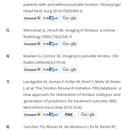
patients with and without pulsatile tinnitus. Otolaryngol
Head Neck Surg 2014;150(5):841-6.
5)
.
Weissman JL, Hirsch BE. Imaging of tinnitus: a review.
Radiology 2000;216(2):342-9.
6)
.
Madani G, Connor SE. Imaging in pulsatile tinnitus. Clin
Radiol 2009;64(3):319-28.
7)
.
Landgrebe M, Zeman F, Koller M, Eberl Y, Mohr M, Reiter
J, et al. The Tinnitus Research Initiative (TRI) database: a
new approach for delineation of tinnitus subtypes and
generation of predictors for treatment outcome. BMC
Med Inform Decis Mak 2010;10:42.
8)
.
Sanchez TG, Murao M, de Medeiros I, Kii M, Bento RF,