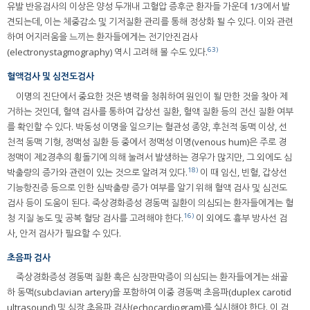
유발 반응검사의 이상은 양성 두개내 고혈압 증후군 환자들 가운데 1/3에서 발
견되는데, 이는 체중감소 및 기저질환 관리를 통해 정상화 될 수 있다. 이와 관련
하여 어지러움을 느끼는 환자들에게는 전기안진검사
63)
(electronystagmography) 역시 고려해 볼 수도 있다.
혈액검사 및 심전도검사
이명의 진단에서 중요한 것은 병력을 청취하여 원인이 될 만한 것을 찾아 제
거하는 것인데, 혈액 검사를 통하여 갑상선 질환, 혈액 질환 등의 전신 질환 여부
를 확인할 수 있다. 박동성 이명을 일으키는 혈관성 종양, 후천적 동맥 이상, 선
천적 동맥 기형, 정맥성 질환 등 중에서 정맥성 이명(venous hum)은 주로 경
정맥이 제2경추의 횡돌기에 의해 눌려서 발생하는 경우가 많지만, 그 외에도 심
18)
박출량의 증가와 관련이 있는 것으로 알려져 있다.
이 때 임신, 빈혈, 갑상선
기능항진증 등으로 인한 심박출량 증가 여부를 알기 위해 혈액 검사 및 심전도
검사 등이 도움이 된다. 죽상경화증성 경동맥 질환이 의심되는 환자들에게는 혈
16)
청 지질 농도 및 공복 혈당 검사를 고려해야 한다.
이 외에도 흉부 방사선 검
사, 안저 검사가 필요할 수 있다.
초음파 검사
죽상경화증성 경동맥 질환 혹은 심장판막증이 의심되는 환자들에게는 쇄골
하 동맥(subclavian artery)을 포함하여 이중 경동맥 초음파(duplex carotid
ultrasound) 및 심장 초음파 검사(echocardiogram)를 실시해야 한다. 이 검