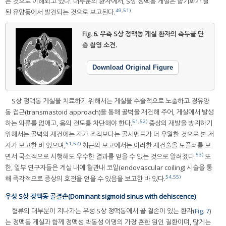
는 것으로 이해되고 있다. 대부분의 환자에서, S상 정맥동 게실은 함기화가 잘
49
,
51)
된 유양동에서 발견되는 것으로 보고된다.
Fig. 6.
우측 S상 정맥동 게실 환자의 측두골 단
층 촬영 소견.
Download Original Figure
S상 정맥동 게실을 치료하기 위해서는 게실을 수술적으로 노출하고 경유양
동 접근(transmastoid approach)을 통해 골벽을 재건해 주어, 게실에서 발생
51
,
52)
하는 와류를 없애고, 음의 전도를 차단해야 한다.
증상의 재발을 방지하기
위해서는 골벽의 재건에는 자가 조직보다는 골시멘트가 더 우월한 것으로 본 저
51
,
52)
자가 보고한 바 있으며,
최근의 보고에서는 이러한 재건술을 도플러를 보
53)
면서 국소적으로 시행해도 우수한 결과를 얻을 수 있는 것으로 알려졌다.
또
한, 일부 연구자들은 게실 내에 혈관내 코일(endovascular coiling) 시술을 통
54
,
55)
해 즉각적으로 증상의 호전을 얻을 수 있음을 보고한 바 있다.
우성 S상 정맥동 골결손(Dominant sigmoid sinus with dehiscence)
혈류의 대부분이 지나가는 우성 S상 정맥동에서 골 결손이 있는 환자(
Fig. 7
)
는 정맥동 게실과 함께 정맥성 박동성 이명의 가장 흔한 원인 질환이며, 많게는