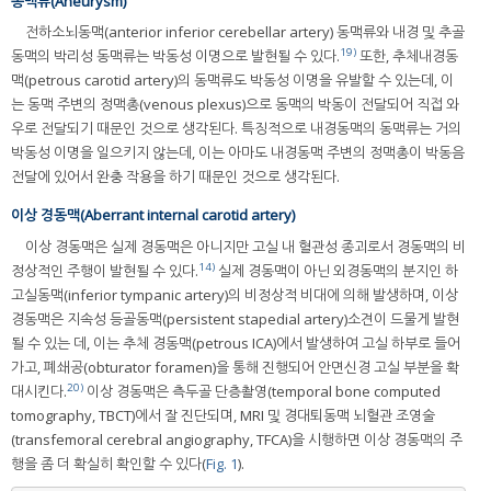
동맥류(Aneurysm)
전하소뇌동맥(anterior inferior cerebellar artery) 동맥류와 내경 및 추골
19)
동맥의 박리성 동맥류는 박동성 이명으로 발현될 수 있다.
또한, 추체내경동
맥(petrous carotid artery)의 동맥류도 박동성 이명을 유발할 수 있는데, 이
는 동맥 주변의 정맥총(venous plexus)으로 동맥의 박동이 전달되어 직접 와
우로 전달되기 때문인 것으로 생각된다. 특징적으로 내경동맥의 동맥류는 거의
박동성 이명을 일으키지 않는데, 이는 아마도 내경동맥 주변의 정맥총이 박동음
전달에 있어서 완충 작용을 하기 때문인 것으로 생각된다.
이상 경동맥(Aberrant internal carotid artery)
이상 경동맥은 실제 경동맥은 아니지만 고실 내 혈관성 종괴로서 경동맥의 비
14)
정상적인 주행이 발현될 수 있다.
실제 경동맥이 아닌 외경동맥의 분지인 하
고실동맥(inferior tympanic artery)의 비정상적 비대에 의해 발생하며, 이상
경동맥은 지속성 등골동맥(persistent stapedial artery)소견이 드물게 발현
될 수 있는 데, 이는 추체 경동맥(petrous ICA)에서 발생하여 고실 하부로 들어
가고, 폐쇄공(obturator foramen)을 통해 진행되어 안면신경 고실 부분을 확
20)
대시킨다.
이상 경동맥은 측두골 단층촬영(temporal bone computed
tomography, TBCT)에서 잘 진단되며, MRI 및 경대퇴동맥 뇌혈관 조영술
(transfemoral cerebral angiography, TFCA)을 시행하면 이상 경동맥의 주
행을 좀 더 확실히 확인할 수 있다(
Fig. 1
).