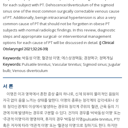
for each subject with PT. Dehiscence/diverticulum of the sigmoid
sinus one of the most common surgically correctable venous cause
of PT. Additionally, benign intracranial hypertension is also a very
common cause of PT that should not be forgotten in obese PT
subjects with normal radiologic findings. In this review, diagnostic
steps and appropriate surgical- or interventional management
options for each cause of PT will be discussed in detail.
(J Clinical
Otolaryngol 2021;32:26-39)
Keywords:
박동성 이명; 혈관성 이명; 에스상정맥동; 경정맥구; 정맥게실
Keywords:
Pulsatile tinnitus; Vascular tinnitus; Sigmoid sinus; Jugular
bulb; Venous diverticulum
서 론
이명은 이과 영역에서 흔한 증상 중의 하나로, 신체 외부의 물리적인 음원의
자극 없이 음을 느끼는 상태를 말한다. 이명의 종류는 청각계의 감각세포나 상
위 청각신경계의 이상에서 발생하는 경우와 청각계 주위의 혈관, 근육 등의 기
관에 의해 발생하는 경우로 구분할 수 있다. 전자의 경우를 ‘비박동성 이명’ 또는
‘주관적 이명’이라 명명하며, 후자의 경우 ‘박동성 이명(pulsatile tinnitus, PT)’
혹은 저자에 따라 ‘객관적 이명’ 또는 ‘혈관성 이명’으로 칭하기도 한다. 하지만