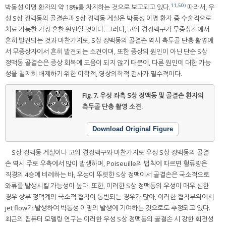
11
,
50)
박동성 이명 환자의 약 18%를 차지하는 것으로 보고되고 있다.
따라서, 우
성 S상 정맥동의 골결손과 S상 정맥동 게실은 박동성 이명 환자 중 수술적으로
치료 가능한 가장 흔한 원인일 것이다. 그러나, 고위 경정맥구가 무증상자에서
흔히 발견되는 것과 마찬가지로, S상 정맥동의 골결손 역시 측두골 단층 촬영에
서 무증상자에서 흔히 발견되는 소견이며, 또한 증상의 원인이 아닌 단순 S상
정맥동 골결손은 증상 회복에 도움이 되지 않기 때문에, 다른 원인에 대한 가능
성을 철저히 배제하기 위한 이학적, 영상의학적 검사가 필수적이다.
Fig. 7.
우성 좌측 S상 정맥동 및 골결손 환자의
측두골 단층 촬영 소견.
Download Original Figure
S상 정맥동 게실이나 고위 경정맥구와 마찬가지로 우성 S상 정맥동의 골결
손 역시 주로 우측에서 많이 발생하며, Poiseuille의 법칙에 따르면 혈류량은
직경의 4승에 비례하는 바, 우성이 뚜렷한 S상 정맥에서 골결손은 국소적으로
와류를 발생시킬 가능성이 높다. 또한, 이러한 S상 정맥동의 우성이 매우 심한
경우 상부 정맥계의 국소적 협착이 동반되는 경우가 많아, 이러한 협착부위에서
jet flow가 발생하여 박동성 이명의 발생에 기여하는 것으로도 추정되고 있다.
최근의 컴퓨터 모델링 연구는 이러한 우성 S상 정맥동의 골결손 시 강한 회전성