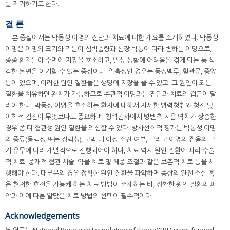
를 제거하기도 한다.
결 론
본 종설에서는 박동성 이명의 진단과 치료에 대한 개요를 소개하였다. 박동성
이명은 이명의 크기와 리듬이 심박출량과 심장 박동에 따라 변하는 이명으로,
종종 환자들이 수면에 지장을 호소하고, 일상 생활에 어려움을 겪게 되는 등 심
각한 불편을 야기할 수 있는 증상이다. 일측성인 경우는 동정맥루, 혈관류, 종양
등이 있으며, 이러한 원인 질환들은 생명에 지장을 줄 수 있고, 그 원인이 되는
질환을 치유하면 완치가 가능하므로 주관적 이명과는 진단과 치료의 접근이 달
라야 한다. 박동성 이명을 호소하는 환자에 대해서 자세한 병력청취와 청진 및
이학적 검진이 무엇보다도 중요하며, 청력검사에서 병변측 저음 역치가 상승한
경우 좀 더 혈관성 원인 질환을 의심할 수 있다. 방사선학적 평가는 박동성 이명
의 종류(동맥성 또는 정맥성), 고막 내 이상 소견 여부, 그리고 이명의 잡음의 크
기 유무에 따라 개별적으로 진행되어야 하며, 치료 역시 원인 질환에 따라 수술
적 치료, 중재적 혈관 시술, 약물 치료 및 체중 조절과 같은 보존적 치료 등을 시
행해야 한다. 대부분의 경우 정확한 원인 질환을 파악하면 증상의 완전 소실 혹
은 현저한 호전을 가능케 하는 치료 방법이 존재하는 바, 정확한 원인 질환의 파
악과 이에 따른 알맞은 치료 방법의 선택이 필수적이다.
Acknowledgements