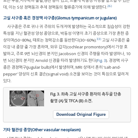
로는 두통,지주막하 출혈,경련 등이 있고, 드물게 박동성 이명을 일으킬 수 있는
26)
데, 이는 S상 정맥동과 추체 정맥동의 혈류증가에 의해 발생한다.
고실 사구종 혹은 경정맥 사구종(Glomus tympanicum or jugulare)
사구종은 주로 귀나 귀 주위의 두개저에 발생하는 국소적으로 침습성이 강한
특성을 지닌 혈관성 양성 종양으로, 박동성 이명이 초기 증상으로 가장 흔한 증
33)
상이며(50~80%), 때로는 청력감소를 동반한다(30~60%).
고실 사구종은 중
이강 내 종양 중 가장 흔하며, 와우 갑각(cochlear promontory)에서 가장 호
발하고, 주로 9번 뇌신경의 분지인 Jacobson 신경의 주행을 따라 발생하나, 10
번 뇌신경의 분지인 Arnold 신경을 따라 발생하기도 한다(
Fig. 3
). 경정맥 사구
종은 경정맥구(jugular bulb)에서 발생하며, MRI 상에서 흔히 ‘salt-and-
pepper’ 양상의 신호 결손(signal void) 소견을 보이는 것이 특징으로 알려져
있다.
Fig. 3.
좌측 고실 사구종 환자의 측두골 단층
촬영 (A) 및 TFCA (B) 소견.
Download Original Figure
기타 혈관성 종양(Other vascular neoplasm)