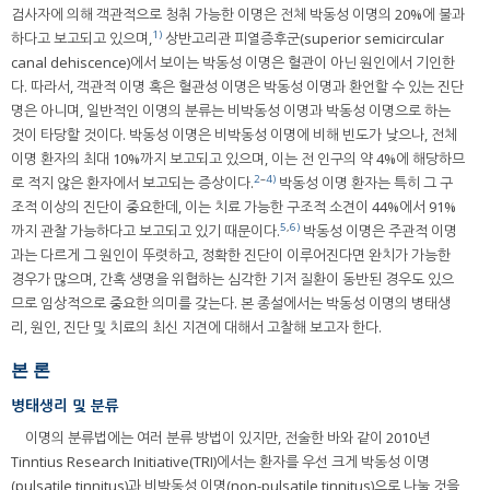
검사자에 의해 객관적으로 청취 가능한 이명은 전체 박동성 이명의 20%에 불과
1)
하다고 보고되고 있으며,
상반고리관 피열증후군(superior semicircular
canal dehiscence)에서 보이는 박동성 이명은 혈관이 아닌 원인에서 기인한
다. 따라서, 객관적 이명 혹은 혈관성 이명은 박동성 이명과 환언할 수 있는 진단
명은 아니며, 일반적인 이명의 분류는 비박동성 이명과 박동성 이명으로 하는
것이 타당할 것이다. 박동성 이명은 비박동성 이명에 비해 빈도가 낮으나, 전체
이명 환자의 최대 10%까지 보고되고 있으며, 이는 전 인구의 약 4%에 해당하므
2
–
4)
로 적지 않은 환자에서 보고되는 증상이다.
박동성 이명 환자는 특히 그 구
조적 이상의 진단이 중요한데, 이는 치료 가능한 구조적 소견이 44%에서 91%
5
,
6)
까지 관찰 가능하다고 보고되고 있기 때문이다.
박동성 이명은 주관적 이명
과는 다르게 그 원인이 뚜렷하고, 정확한 진단이 이루어진다면 완치가 가능한
경우가 많으며, 간혹 생명을 위협하는 심각한 기저 질환이 동반된 경우도 있으
므로 임상적으로 중요한 의미를 갖는다. 본 종설에서는 박동성 이명의 병태생
리, 원인, 진단 및 치료의 최신 지견에 대해서 고찰해 보고자 한다.
본 론
병태생리 및 분류
이명의 분류법에는 여러 분류 방법이 있지만, 전술한 바와 같이 2010년
Tinntius Research Initiative(TRI)에서는 환자를 우선 크게 박동성 이명
(pulsatile tinnitus)과 비박동성 이명(non-pulsatile tinnitus)으로 나눌 것을