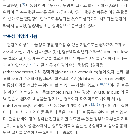
7)
권고하였다.
박동성 이명은 두개강, 두경부, 그리고 흉강 내 혈관구조에서 기
원하여 골 또는 혈관 구조를 통해 와우에 전달된다. 혈관성 박동성 이명은 혈류
의 증가 또는 혈관강의 협착으로 유발되는 것으로 생각되며, 시작되는 혈관에
따라서 동맥성, 동정맥성 또는 정맥성으로 분류될 수 있다.
박동성 이명의 기원
혈관의 이상이 박동성 이명을 일으킬 수 있는 기원으로는 현재까지 크게 세
가지의 가설이 제시된 바 있다. 첫째, 혈류역학적 변화가 와류(turbulent flow)
를 일으키고, 이것이 음 전달을 일으켜 환자가 박동성 이명을 감지하게 된다는
8
,
9)
가설이 있으며,
이러한 박동성 이명의 예는 죽상동맥경화증
(atherosclerosis)이나 정맥 게실(venous diverticulum) 등이 있다. 둘째, 혈
류의 와류가 존재하지 않더라도 혈관벽의 결손(dehiscent vascular wall)이
10
,
11)
박동성 이명을 전달하는 원인이 될 수 있다는 가설이 있으며,
이러한 박동
성 이명의 예는 S상 정맥동(sigmoid sinus)이나 경정맥구(jugular bulb)의 골
벽 결손 시 환자가 박동음을 감지하는 경우이다. 마지막으로 내이의 제 3창
12
,
13)
(third window)이 존재할 때 박동음을 감지할 수 있다.
각각의 원인 질환
에 따라 이 세 가지의 이론 중 하나 혹은 그 이상이 박동음의 원인이 될 수 있으
며, 전술한 바와 같이 정확한 진단을 하면 치료할 수 있는 경우가 대부분이기 때
문에, 박동성 이명 환자에서는 정확한 이학적 검진 및 영상의학적 검사를 통해
원인 질환을 발견하려는 노력이 매우 중요하다.