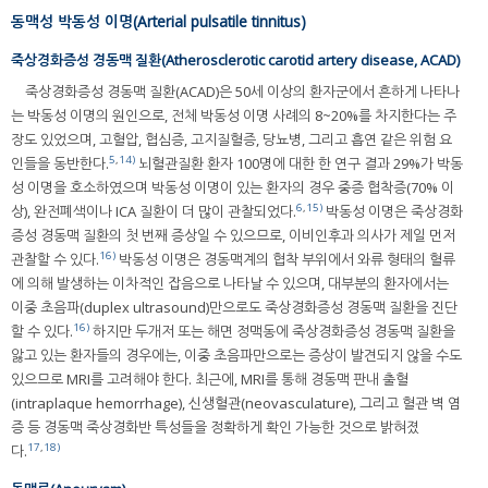
동맥성 박동성 이명(Arterial pulsatile tinnitus)
죽상경화증성 경동맥 질환(Atherosclerotic carotid artery disease, ACAD)
죽상경화증성 경동맥 질환(ACAD)은 50세 이상의 환자군에서 흔하게 나타나
는 박동성 이명의 원인으로, 전체 박동성 이명 사례의 8~20%를 차지한다는 주
장도 있었으며, 고혈압, 협심증, 고지질혈증, 당뇨병, 그리고 흡연 같은 위험 요
5
,
14)
인들을 동반한다.
뇌혈관질환 환자 100명에 대한 한 연구 결과 29%가 박동
성 이명을 호소하였으며 박동성 이명이 있는 환자의 경우 중증 협착증(70% 이
6
,
15)
상), 완전폐색이나 ICA 질환이 더 많이 관찰되었다.
박동성 이명은 죽상경화
증성 경동맥 질환의 첫 번째 증상일 수 있으므로, 이비인후과 의사가 제일 먼저
16)
관찰할 수 있다.
박동성 이명은 경동맥계의 협착 부위에서 와류 형태의 혈류
에 의해 발생하는 이차적인 잡음으로 나타날 수 있으며, 대부분의 환자에서는
이중 초음파(duplex ultrasound)만으로도 죽상경화증성 경동맥 질환을 진단
16)
할 수 있다.
하지만 두개저 또는 해면 정맥동에 죽상경화증성 경동맥 질환을
앓고 있는 환자들의 경우에는, 이중 초음파만으로는 증상이 발견되지 않을 수도
있으므로 MRI를 고려해야 한다. 최근에, MRI를 통해 경동맥 판내 출혈
(intraplaque hemorrhage), 신생혈관(neovasculature), 그리고 혈관 벽 염
증 등 경동맥 죽상경화반 특성들을 정확하게 확인 가능한 것으로 밝혀졌
17
,
18)
다.