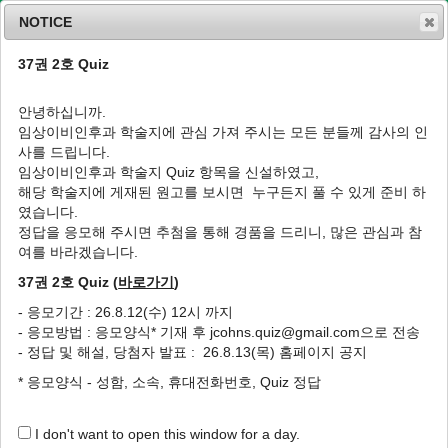
NOTICE
37권 2호 Quiz
MENU
T
o
안녕하십니까.
g
임상이비인후과 학술지에 관심 가져 주시는 모든 분들께 감사의 인
g
J Clin Otolaryngol Head Neck Surg
2021
;
사를 드립니다.
l
32
(
1
):
26
-
39
임상이비인후과 학술지 Quiz 항목을 신설하였고,
e
pISSN: 1225-0244, eISSN: 2713-833X
해당 학술지에 게재된 원고를 보시면 누구든지 풀 수 있게 준비 하
n
DOI:
https://doi.org/10.35420/jcohns.2021.32.1.26
였습니다.
a
종설
v
정답을 응모해 주시면 추첨을 통해 경품을 드리니, 많은 관심과 참
i
여를 바라겠습니다.
박동성 이명의 진단과 치료의 최신 지견
g
37권 2호 Quiz (
바로가기
)
a
1
,
*
송재진
t
- 응모기간 : 26.8.12(수) 12시 까지
i
Diagnosis and Treatment of Pulsatile
- 응모방법 : 응모양식* 기재 후 jcohns.quiz@gmail.com으로 전송
o
Tinnitus: State-of-the-Art
- 정답 및 해설, 당첨자 발표 : 26.8.13(목) 홈페이지 공지
n
1
,
*
Jae-Jin Song
* 응모양식 - 성함, 소속, 휴대전화번호, Quiz 정답
Author Information & Copyright
▼
I don't want to open this window for a day.
Received:
May 28, 2021
; Revised:
Jun 08, 2021
; Accepted:
Jun 11, 2021