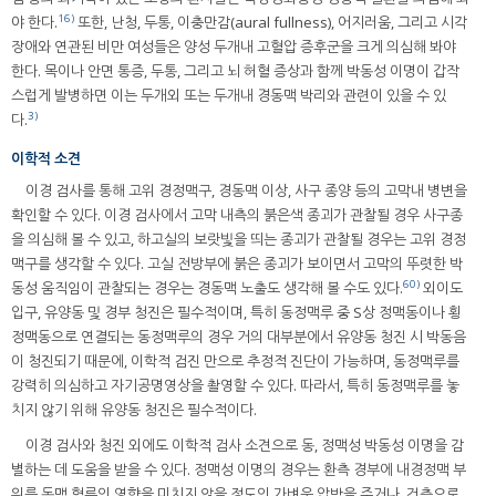
16)
야 한다.
또한, 난청, 두통, 이충만감(aural fullness), 어지러움, 그리고 시각
장애와 연관된 비만 여성들은 양성 두개내 고혈압 증후군을 크게 의심해 봐야
한다. 목이나 안면 통증, 두통, 그리고 뇌 허혈 증상과 함께 박동성 이명이 갑작
스럽게 발병하면 이는 두개외 또는 두개내 경동맥 박리와 관련이 있을 수 있
3)
다.
이학적 소견
이경 검사를 통해 고위 경정맥구, 경동맥 이상, 사구 종양 등의 고막내 병변을
확인할 수 있다. 이경 검사에서 고막 내측의 붉은색 종괴가 관찰될 경우 사구종
을 의심해 볼 수 있고, 하고실의 보랏빛을 띄는 종괴가 관찰될 경우는 고위 경정
맥구를 생각할 수 있다. 고실 전방부에 붉은 종괴가 보이면서 고막의 뚜렷한 박
60)
동성 움직임이 관찰되는 경우는 경동맥 노출도 생각해 볼 수도 있다.
외이도
입구, 유양동 및 경부 청진은 필수적이며, 특히 동정맥루 중 S상 정맥동이나 횡
정맥동으로 연결되는 동정맥루의 경우 거의 대부분에서 유양동 청진 시 박동음
이 청진되기 때문에, 이학적 검진 만으로 추정적 진단이 가능하며, 동정맥루를
강력히 의심하고 자기공명영상을 촬영할 수 있다. 따라서, 특히 동정맥루를 놓
치지 않기 위해 유양동 청진은 필수적이다.
이경 검사와 청진 외에도 이학적 검사 소견으로 동, 정맥성 박동성 이명을 감
별하는 데 도움을 받을 수 있다. 정맥성 이명의 경우는 환측 경부에 내경정맥 부
위를 동맥 혈류의 영향을 미치지 않을 정도의 가벼운 압박을 주거나, 건측으로