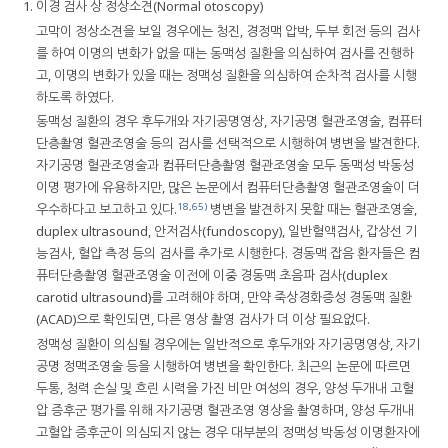
이경 검사 상 정상소견(Normal otoscopy)
고막이 정상소견을 보일 경우에는 청진, 경정맥 압박, 두부 회전 등의 검사
를 하여 이명의 변화가 없을 때는 동맥성 질환을 의심하여 검사를 진행하
고, 이명의 변화가 있을 때는 정맥성 질환을 의심하여 순차적 검사를 시행
하도록 하였다.
동맥성 질환의 경우 후두개와 자기공명영상, 자기공명 혈관조영술, 컴퓨터
단층촬영 혈관조영술 등의 검사를 선택적으로 시행하여 병변을 발견한다.
자기공명 혈관조영술과 컴퓨터단층촬영 혈관조영술 모두 동맥성 박동성
이명 평가에 유용하지만, 많은 논문에서 컴퓨터단층촬영 혈관조영술이 더
18
,
65)
우수하다고 보고하고 있다.
병변을 발견하지 못할 때는 혈관조영술,
duplex ultrasound, 안저검사(fundoscopy), 일반혈액검사, 갑상선 기
능검사, 혈압 측정 등의 검사를 추가로 시행한다. 경동맥 잡음 환자들은 컴
퓨터단층촬영 혈관조영술 이전에 이중 경동맥 초음파 검사(duplex
carotid ultrasound)를 고려해야 하며, 만약 죽상경화증성 경동맥 질환
(ACAD)으로 확인되면, 다른 영상 촬영 검사가 더 이상 필요없다.
정맥성 질환이 의심될 경우에는 일반적으로 후두개와 자기공명영상, 자기
공명 정맥조영술 등을 시행하여 병변을 확인한다. 최근의 논문에 따르면
두통, 청력 손실 및 흐린 시력을 가진 비만 여성의 경우, 양성 두개내 고혈
압 증후군 평가를 위해 자기공명 혈관조영 영상을 촬영하며, 양성 두개내
고혈압 증후군이 의심되지 않는 경우 대부분의 정맥성 박동성 이명환자에