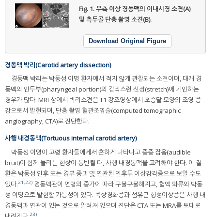
Fig. 1.
우측 이상 경동맥의 이내시경 소견(A)
및 측두골 단층 촬영 소견(B).
Download Original Figure
경동맥 박리(Carotid artery dissection)
경동맥 박리는 박동성 이명 환자에서 적지 않게 관찰되는 소견이며, 대개 경
동맥의 인두부(pharyngeal portion)의 갑작스런 신장(stretch)에 기인하는
경우가 많다. MRI 상에서 박리소견은 T1 강조영상에서 초승달 모양의 조영 증
강으로서 발현되며, 단층 촬영 혈관조영술(computed tomographic
angiography, CTA)로 진단한다.
사행 내경동맥(Tortuous internal carotid artery)
박동성 이명이 고령 환자들에게서 흔하게 나타나고 종종 잡음(audible
bruit)이 함께 들리는 현상이 동반될 때, 사행 내경동맥을 고려해야 한다. 이 질
환은 박동성 인후 또는 경부 종괴 및 연관된 인후두 이상감각증으로 보일 수도
21
,
22)
있다.
경동맥관이 연령의 증가에 따라 구불구불해지고, 혈액 와류와 박동
성 이명으로 발현할 가능성이 있다. 죽상경화증과 섬유근 형성이상증은 사행 내
경동맥과 연관이 있는 것으로 알려져 있으며 진단은 CTA 또는 MRA를 토대로
23)
내려진다.