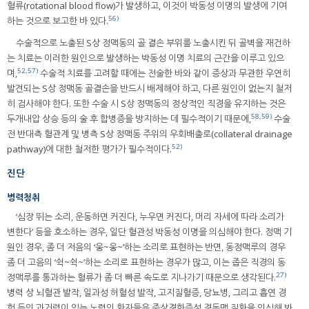
혈류(rotational blood flow)가 발생하고, 이것이 박동성 이명의 발생에 기여
56)
하는 것으로 보고한 바 있다.
수술적으로 노출된 S상 정맥동의 골 결손 부위를 노출시킨 뒤 골벽을 재건하
는 치료는 이러한 원인으로 발생하는 박동성 이명 치료의 근간을 이루고 있으
52
,
57)
며,
수술적 치료를 고려할 때에는 전술한 바와 같이 증상과 무관한 우연히
발견되는 S상 정맥동 골결손을 반드시 배제해야 하고, 다른 원인이 없는지 철저
히 검사해야 한다. 또한 수술 시 S상 정맥동의 정상적인 직경을 유지하는 것은
58
,
59)
두개내압 상승 등의 술 후 합병증을 방지하는 데 필수적이기 때문에,
수술
전 반대측 혈관계 및 병측 S상 정맥동 주위의 우회배출로(collateral drainage
52)
pathway)에 대한 철저한 평가가 필수적이다.
진단
병력청취
‘심장 뛰는 소리, 운동하면 커진다, 누우면 커진다, 머리 자세에 따라 소리가
변한다’ 등을 호소하는 경우, 일단 혈관성 박동성 이명을 의심해야 한다. 정맥 기
원인 경우, 좀 더 저음의 ‘웅~웅~’하는 소리로 표현하는 반면, 동정맥루의 경우
좀 더 고음의 ‘쉭~쉭~’하는 소리로 표현하는 경우가 많고, 이는 좁은 직경의 동
27)
정맥루를 통과하는 혈류가 좀 더 빠른 속도로 지나가기 때문으로 생각된다.
병력 상 뇌혈관 발작, 일과성 허혈성 발작, 고지질혈증, 당뇨병, 그리고 흡연 경
험 등의 과거력이 있는 노령의 환자들은 죽상경화증성 경동맥 질환을 의심해 봐