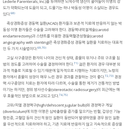
Lederle Parenterals, Inc.)를 투여하면 뇌척수액 생산이 줄어들어 이명의 강
도가 약화되는데 도움이 되고, 드물기는 하나 박동성 이명이 소실되는 경우도
68)
있다.
죽상경화증성 경동맥 질환(ACAD) 환자들과 보존적 치료에 반응하지 않는 박
동성 이명 환자들은 수술을 고려해야 한다. 경동맥내막절제술(carotid
endarterectomy)과 스텐트를 이용한 경동맥혈관성형술(carotid
angiography with stenting)은 죽상경화증성 경동맥 질환을 치료하는 대표적
69
,
70)
인 두 가지 시술법이다.
고실 사구종양은 환자의 나이와 전신적 상태, 종물의 위치나 주위 구조물 침
71)
범의 정도를 고려하여 수술을 결정하여야 한다.
젊은 환자의 경우 대부분 외
과적 적출로 치료될 수 있기 때문에 일차적으로 시행하는 치료이지만, 노령의
72
,
73)
환자에서 종물의 성장이 매우 느린 경우 경과를 관찰하는 것이 좋다.
경정
맥 사구종양의 치료는 환자에 따라 다르며, 수술을 통한 제거가 전통적인 방법
이기는 하지만, 정위 방사선수술(stereotactic radiosurgery)이 최근에는 매
74
,
75)
우 효율적인 방법으로 보고되고 있다.
고위/피열 경정맥구(high/dehiscent jugular bulb)와 경정맥구 게실
(diverticulum)에 의한 이명은 심박출량을 증가를 일으키는 빈혈, 갑상선 기능
항진증, 고혈압 등의 전신적 원인 질환이 동반되어 발생하였을 경우 원인 질환
을 우선적으로 치료하여야 하고, 기존 치료에 반응하지 않고 지속적으로 증상을