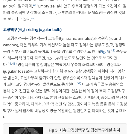
41)
(MRV)이 필요하며,
Empty sella나 안구 후측이 평평하게 되는 소견이 이 질
환의 특징적인 영상학적 소견이나, 대부분의 환자에서 MRI소견은 정상인 것으
42)
로 보고되고 있다.
고정맥구(High-riding jugular bulb)
고경정맥구는 경정맥구가 고실륜(tympanic annulus)과 정원창(round
window), 혹은 와우의 기저 회전보다 높을 때로 정의하는 경우도 있고, 경정맥
43)
구의 첨부가 외이도의 높이보다 높을 경우로 정의하기도 한다(
Fig. 5
).
측두골
의 해부학적 연구에 따르면, 1.5~6%의 빈도로 발견되는 것으로 보고되었
44
,
45)
다.
경정맥구와 횡정맥동은 75%에서 우측이 좌측보다 크며, 경정맥와
(jugular fossa)는 고실하부의 함기화 정도와 S상 정맥동의 위치에 따라 영향
을 받는데, 고실하부의 함기화가 안된 경우일수록 S자 정맥동이 전방에 위치하
46)
게 되어 고위 경정맥구의 발생빈도도 증가한다.
비교적 측두골 단층촬영을
통해 쉽게 진단할 수 있는 정맥 이상이지만, 전술한 바와 같이 특히 고경정맥구
는 증상이 없는 피검자에서도 흔히 관찰되는 소견이기 때문에, 증상과의 연관성
파악이 중요하다. 따라서, 이학적 검진 및 청진, 경외이도 녹음 등을 통해 고경정
맥구가 실제 환자의 박동성 이명을 유발하는 원인인지를 파악하는 것이 중요하
다.
Fig. 5.
좌측 고경정맥구 및 경정맥구게실 환자