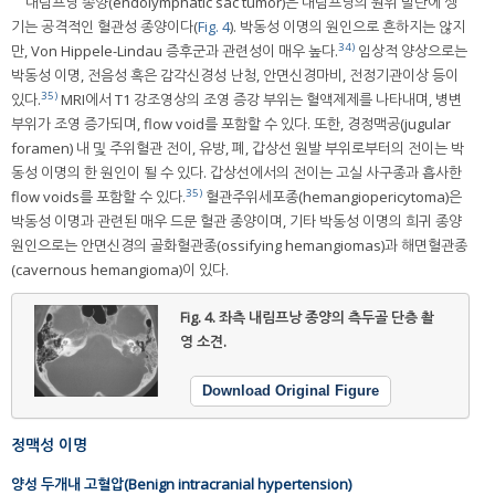
내림프낭 종양(endolymphatic sac tumor)은 내림프낭의 원위 말단에 생
기는 공격적인 혈관성 종양이다(
Fig. 4
). 박동성 이명의 원인으로 흔하지는 않지
34)
만, Von Hippele-Lindau 증후군과 관련성이 매우 높다.
임상적 양상으로는
박동성 이명, 전음성 혹은 감각신경성 난청, 안면신경마비, 전정기관이상 등이
35)
있다.
MRI에서 T1 강조영상의 조영 증강 부위는 혈액제제를 나타내며, 병변
부위가 조영 증가되며, flow void를 포함할 수 있다. 또한, 경정맥공(jugular
foramen) 내 및 주위혈관 전이, 유방, 폐, 갑상선 원발 부위로부터의 전이는 박
동성 이명의 한 원인이 될 수 있다. 갑상선에서의 전이는 고실 사구종과 흡사한
35)
flow voids를 포함할 수 있다.
혈관주위세포종(hemangiopericytoma)은
박동성 이명과 관련된 매우 드문 혈관 종양이며, 기타 박동성 이명의 희귀 종양
원인으로는 안면신경의 골화혈관종(ossifying hemangiomas)과 해면혈관종
(cavernous hemangioma)이 있다.
Fig. 4.
좌측 내림프낭 종양의 측두골 단층 촬
영 소견.
Download Original Figure
정맥성 이명
양성 두개내 고혈압(Benign intracranial hypertension)