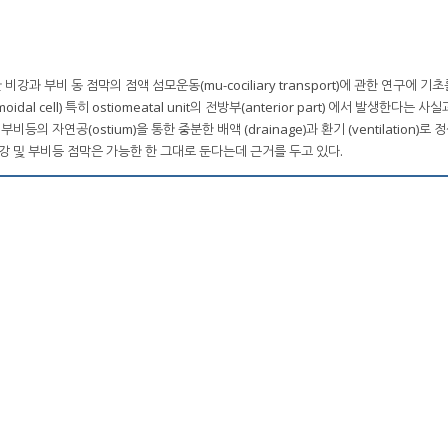
비강과 부비 동 점막의 점액 섬모운동(mu-cociliary transport)에 관한 연구에 기초
l cell) 특히 ostiomeatal unit의 전방부(anterior part) 에서 발생한다는 사
서 부비등의 자연공(ostium)을 통한 중분한 배액 (drainage)과 환기 (ventilation)로
강 및 부비등 점막은 가능한 한 그대로 둔다는데 근거를 두고 있다.