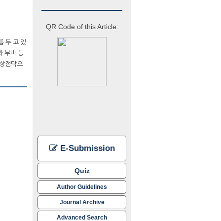
QR Code of this Article:
를 두 고 있
실과 부비 등
 정상점막으
E-Submission
Quiz
Author Guidelines
Journal Archive
Advanced Search