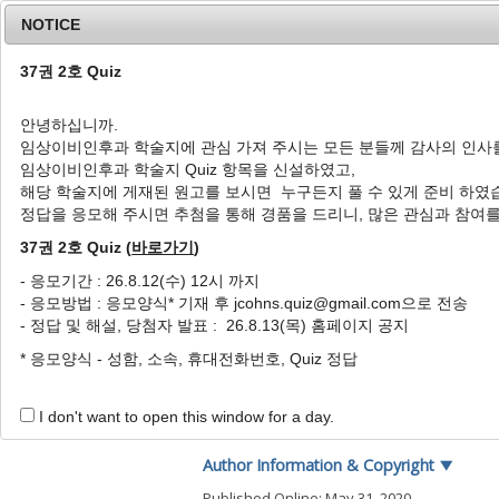
NOTICE
37권 2호 Quiz
안녕하십니까.
임상이비인후과 학술지에 관심 가져 주시는 모든 분들께 감사의 인사
Home
Journal Info
Article A
임상이비인후과 학술지 Quiz 항목을 신설하였고,
해당 학술지에 게재된 원고를 보시면 누구든지 풀 수 있게 준비 하였
J Clin Otolaryngol Head Neck Surg
1992
;
3
(
2
):
정답을 응모해 주시면 추첨을 통해 경품을 드리니, 많은 관심과 참여
pISSN: 1225-0244, eISSN: 2713-833X
DOI:
https://doi.org/10.35420/jcohns.1992.3.
37권 2호 Quiz (
바로가기
)
Article
- 응모기간 : 26.8.12(수) 12시 까지
- 응모방법 : 응모양식* 기재 후 jcohns.quiz@gmail.com으로 전송
부비동 내시경 수점
- 정답 및 해설, 당첨자 발표 : 26.8.13(목) 홈페이지 공지
1
민양기
* 응모양식 - 성함, 소속, 휴대전화번호, Quiz 정답
Endoscopic Sinus Surgery
1
Yang Gi Min
I don't want to open this window for a day.
Author Information & Copyright
▼
Published Online: May 31, 2020