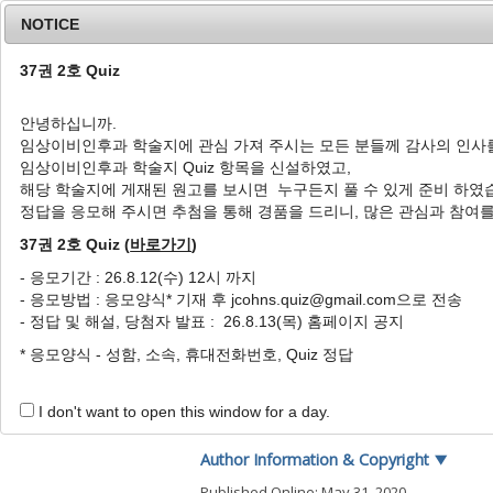
NOTICE
37권 2호 Quiz
안녕하십니까.
임상이비인후과 학술지에 관심 가져 주시는 모든 분들께 감사의 인사
Home
Journal Info
Article A
임상이비인후과 학술지 Quiz 항목을 신설하였고,
해당 학술지에 게재된 원고를 보시면 누구든지 풀 수 있게 준비 하였
J Clin Otolaryngol Head Neck Surg
1992
;
3
(
2
):
정답을 응모해 주시면 추첨을 통해 경품을 드리니, 많은 관심과 참여
pISSN: 1225-0244, eISSN: 2713-833X
DOI:
https://doi.org/10.35420/jcohns.1992.3.
37권 2호 Quiz (
바로가기
)
Article
- 응모기간 : 26.8.12(수) 12시 까지
- 응모방법 : 응모양식* 기재 후 jcohns.quiz@gmail.com으로 전송
부비동염의 근치수술
- 정답 및 해설, 당첨자 발표 : 26.8.13(목) 홈페이지 공지
1
박춘근
* 응모양식 - 성함, 소속, 휴대전화번호, Quiz 정답
Radical Surgery of Sinusiti
1
Chun Keun Park
I don't want to open this window for a day.
Author Information & Copyright
▼
Published Online: May 31, 2020