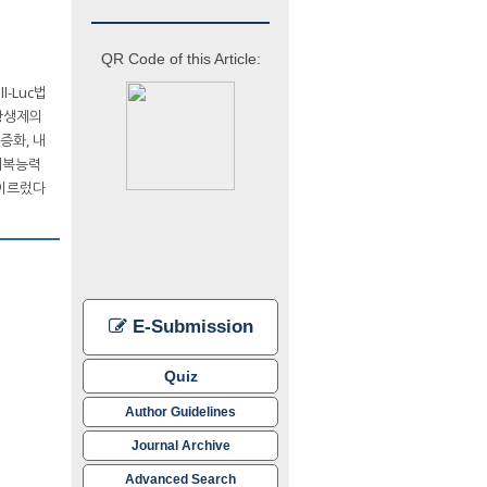
QR Code of this Article:
-Luc법
 항생제의
증화, 내
 회복능력
 이르렀다
E-Submission
Quiz
Author Guidelines
Journal Archive
Advanced Search