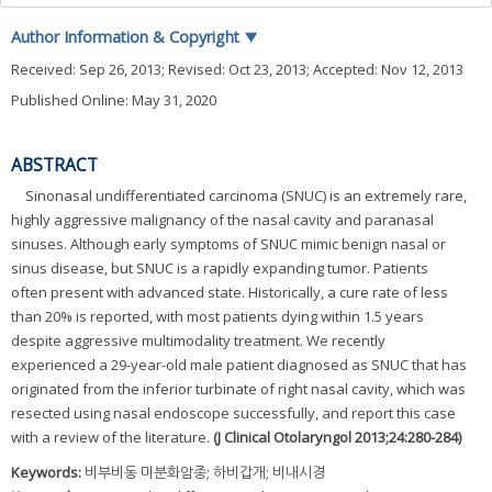
Author Information & Copyright
▼
Received:
Sep 26, 2013
; Revised:
Oct 23, 2013
; Accepted:
Nov 12, 2013
Published Online: May 31, 2020
ABSTRACT
Sinonasal undifferentiated carcinoma (SNUC) is an extremely rare,
highly aggressive malignancy of the nasal cavity and paranasal
sinuses. Although early symptoms of SNUC mimic benign nasal or
sinus disease, but SNUC is a rapidly expanding tumor. Patients
often present with advanced state. Historically, a cure rate of less
than 20% is reported, with most patients dying within 1.5 years
despite aggressive multimodality treatment. We recently
experienced a 29-year-old male patient diagnosed as SNUC that has
originated from the inferior turbinate of right nasal cavity, which was
resected using nasal endoscope successfully, and report this case
with a review of the literature.
(J Clinical Otolaryngol 2013;24:280-284)
Keywords:
비부비동 미분화암종; 하비갑개; 비내시경