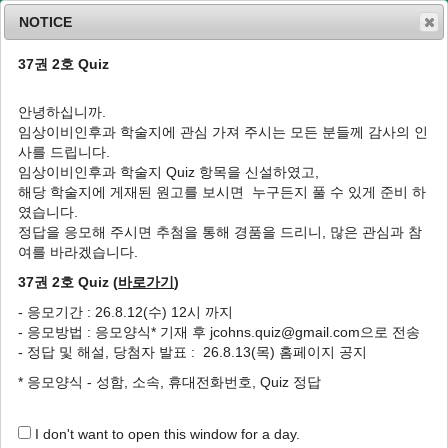
NOTICE
37권 2호 Quiz
MENU
T
o
안녕하십니까.
g
임상이비인후과 학술지에 관심 가져 주시는 모든 분들께 감사의 인
g
J Clin Otolaryngol Head Neck Surg
2013
;
사를 드립니다.
l
24
(
2
):
280
-
284
임상이비인후과 학술지 Quiz 항목을 신설하였고,
e
pISSN: 1225-0244, eISSN: 2713-833X
해당 학술지에 게재된 원고를 보시면 누구든지 풀 수 있게 준비 하
n
DOI:
https://doi.org/10.35420/jcohns.2013.24.2.280
였습니다.
a
증례
v
정답을 응모해 주시면 추첨을 통해 경품을 드리니, 많은 관심과 참
i
여를 바라겠습니다.
하비갑개에서 기원한 비부비동 미분화암종의
g
내시경적 절제술 1예
37권 2호 Quiz (
바로가기
)
a
t
1
1
2
2
,
*
박태정
,
김보영
,
김성원
,
권재환
- 응모기간 : 26.8.12(수) 12시 까지
i
- 응모방법 : 응모양식* 기재 후 jcohns.quiz@gmail.com으로 전송
o
A Case of Endoscopic Resection of
- 정답 및 해설, 당첨자 발표 : 26.8.13(목) 홈페이지 공지
n
Sinonasal Undifferentiated Carcinoma
* 응모양식 - 성함, 소속, 휴대전화번호, Quiz 정답
Originating from Inferior Turbinate
1
1
2
Tae Jung Park
,
Bo Young Kim
,
Sung Won Kim
,
Jae Hwan
I don't want to open this window for a day.
2
,
*
Kwon