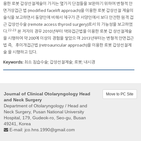
용한 로봇 갑상선절제술이 가지는 몇가지 단점들을 보완하기 위하여 변형적 안
면거상접근 법 (modified facelift approach)을 이용한 로봇 갑상선절 제술의
술식을 보고하면서 동양인에 비해서 체구가 큰 서양인에서 보다 안전한 원격 접
근 갑상선수술 (remote access thyroid surgery)로서 의 가능성을 보고하였
22-23
다.
본 저자의 경우 2010년부터 액와접근법을 이용한 로봇 갑 상선절제술
을 시행하여 약 200예 이상의 경험을 쌓았으 며 2013년부터는 변형적 안면접근
법 즉，후이개접근법 (retroauricular approach)을 이용한 로봇 갑상선절제
술 을 시행하고 있다.
Keywords:
최소 침습수술; 갑상선절제술; 로봇; 내시경
Journal of Clinical Otolaryngology Head
Move to PC Site
and Neck Surgery
Department of Otolaryngology / Head and
Neck Surgery, Pusan ​​National University
Hospital, 179, Gudeok-ro, Seo-gu, Busan
49241, Korea
E-mail:
jco.hns.1990@gmail.com