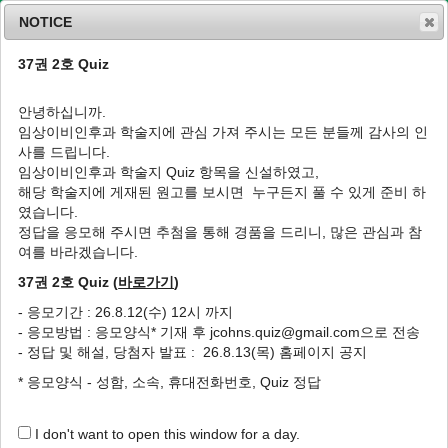
NOTICE
37권 2호 Quiz
MENU
T
o
안녕하십니까.
g
임상이비인후과 학술지에 관심 가져 주시는 모든 분들께 감사의 인
g
J Clin Otolaryngol Head Neck Surg
2013
;
사를 드립니다.
l
24
(
2
):
175
-
188
임상이비인후과 학술지 Quiz 항목을 신설하였고,
e
pISSN: 1225-0244, eISSN: 2713-833X
해당 학술지에 게재된 원고를 보시면 누구든지 풀 수 있게 준비 하
n
DOI:
https://doi.org/10.35420/jcohns.2013.24.2.175
였습니다.
a
특집
v
정답을 응모해 주시면 추첨을 통해 경품을 드리니, 많은 관심과 참
i
여를 바라겠습니다.
갑상선유두암 수술의 이해-로봇 갑상선 수술
g
37권 2호 Quiz (
바로가기
)
a
1
,
*
고윤우
t
- 응모기간 : 26.8.12(수) 12시 까지
i
Controversy of the Surgery of Papillary
- 응모방법 : 응모양식* 기재 후 jcohns.quiz@gmail.com으로 전송
o
Thyroid Cancer-Robotic Thyroidectomy
- 정답 및 해설, 당첨자 발표 : 26.8.13(목) 홈페이지 공지
n
1
,
*
Yoon Woo Koh
* 응모양식 - 성함, 소속, 휴대전화번호, Quiz 정답
Author Information & Copyright
▼
I don't want to open this window for a day.
Published Online: May 31, 2020