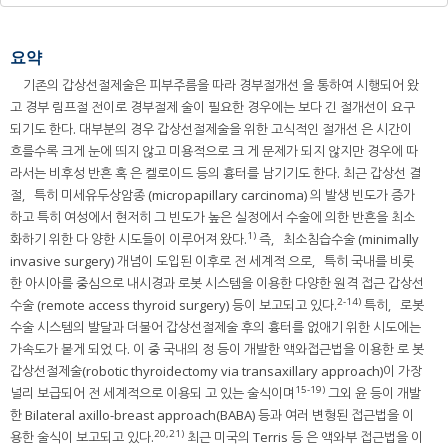
요약
기존의 갑상선절제술은 피부주름을 따라 경부절개선 을 통하여 시행되어 왔
고 경부 림프절 전이로 경부절제 술이 필요한 경우에는 보다 긴 절개선이 요구
되기도 한다. 대부분의 경우 갑상선절제술을 위한 고식적인 절개선 은 시간이
흐를수록 크게 눈에 띄지 않고 미용적으로 크 게 문제가 되지 않지만 경우에 따
라서는 비후성 반흔 혹 은 켈로이드 등의 흉터를 남기기도 한다. 최근 갑상선 결
절，특히 미세유두상암종 (micropapillary carcinoma) 의 발생 빈도가 증가
하고 특히 여성에서 현저히 그 빈도가 높은 실정에서 수술에 의한 반흔을 최소
1)
화하기 위한 다 양한 시도들이 이루어져 왔다.
즉，최소침습수술 (minimally
invasive surgery) 개념이 도입된 이후로 전 세계적 으로，특히 국내를 비롯
한 아시아를 중심으로 내시경과 로봇 시스템을 이용한 다양한 원격 접근 갑상선
2-14)
수술 (remote access thyroid surgery) 등이 보고되고 있다.
특히，로봇
수술 시스템의 발달과 더불어 갑상선절제술 후의 흉터를 없애기 위한 시도에는
가속도가 붙게 되었 다. 이 중 국내의 정 등이 개발한 액와접근법을 이용한 로 봇
갑상선절제술(robotic thyroidectomy via transaxillary approach)이 가장
15-19)
널리 보급되어 전 세계적으로 이용되 고 있는 술식이며
그외 윤 등이 개발
한 Bilateral axillo-breast approach(BABA) 등과 여러 변형된 접근법을 이
20,21)
용한 술식이 보고되고 있다.
최근 미국의 Terris 등 은 액와부 접근법을 이