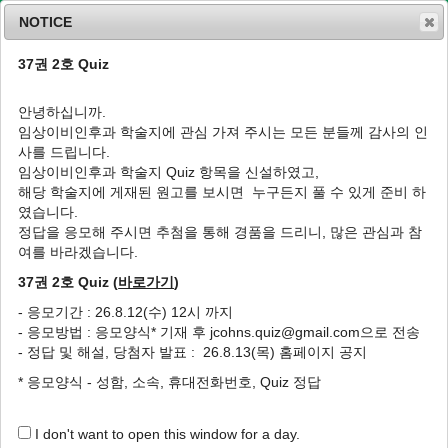
NOTICE
37권 2호 Quiz
MENU
T
o
안녕하십니까.
g
임상이비인후과 학술지에 관심 가져 주시는 모든 분들께 감사의 인
g
J Clin Otolaryngol Head Neck Surg
2010
;
사를 드립니다.
l
21
(
2
):
199
-
205
임상이비인후과 학술지 Quiz 항목을 신설하였고,
e
pISSN: 1225-0244, eISSN: 2713-833X
해당 학술지에 게재된 원고를 보시면 누구든지 풀 수 있게 준비 하
n
DOI:
https://doi.org/10.35420/jcohns.2010.21.2.199
였습니다.
a
특집
v
정답을 응모해 주시면 추첨을 통해 경품을 드리니, 많은 관심과 참
i
여를 바라겠습니다.
노인성 음성의 임상적 특징 및 치료
g
37권 2호 Quiz (
바로가기
)
a
1
2
2
,
*
임윤성
,
이윤세
,
이종길
t
- 응모기간 : 26.8.12(수) 12시 까지
i
Clinical Features and Managements of
- 응모방법 : 응모양식* 기재 후 jcohns.quiz@gmail.com으로 전송
o
Presbyphonia
- 정답 및 해설, 당첨자 발표 : 26.8.13(목) 홈페이지 공지
n
1
2
2
,
*
Yune-Sung Lim
,
Yoon-Se Lee
,
Jong-Kil Lee
* 응모양식 - 성함, 소속, 휴대전화번호, Quiz 정답
Author Information & Copyright
▼
I don't want to open this window for a day.
Published Online: May 31, 2020