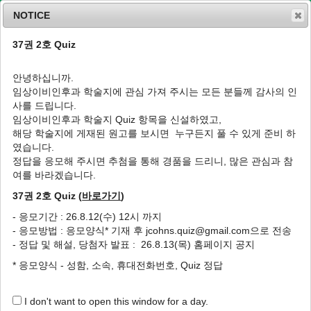
NOTICE
37권 2호 Quiz
MENU
T
o
안녕하십니까.
g
임상이비인후과 학술지에 관심 가져 주시는 모든 분들께 감사의 인
g
J Clin Otolaryngol Head Neck Surg
2009
;
사를 드립니다.
l
20
(
2
):
149
-
156
임상이비인후과 학술지 Quiz 항목을 신설하였고,
e
pISSN: 1225-0244, eISSN: 2713-833X
해당 학술지에 게재된 원고를 보시면 누구든지 풀 수 있게 준비 하
n
DOI:
https://doi.org/10.35420/jcohns.2009.20.2.149
였습니다.
a
특집
v
정답을 응모해 주시면 추첨을 통해 경품을 드리니, 많은 관심과 참
i
여를 바라겠습니다.
개방성 이관의 진단 및 치료
g
37권 2호 Quiz (
바로가기
)
a
1
,
*
공수근
t
- 응모기간 : 26.8.12(수) 12시 까지
i
Diagnosis and Management of the
- 응모방법 : 응모양식* 기재 후 jcohns.quiz@gmail.com으로 전송
o
Patulous Eustachian Tube
- 정답 및 해설, 당첨자 발표 : 26.8.13(목) 홈페이지 공지
n
1
,
*
Soo-Keun Kong
* 응모양식 - 성함, 소속, 휴대전화번호, Quiz 정답
Author Information & Copyright
▼
I don't want to open this window for a day.
Published Online: May 31, 2020