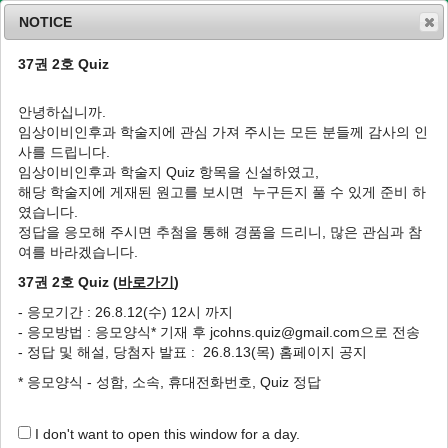
NOTICE
37권 2호 Quiz
MENU
T
o
안녕하십니까.
g
임상이비인후과 학술지에 관심 가져 주시는 모든 분들께 감사의 인
g
J Clin Otolaryngol Head Neck Surg
2007
;
사를 드립니다.
l
18
(
1
):
28
-
32
임상이비인후과 학술지 Quiz 항목을 신설하였고,
e
pISSN: 1225-0244, eISSN: 2713-833X
해당 학술지에 게재된 원고를 보시면 누구든지 풀 수 있게 준비 하
n
DOI:
https://doi.org/10.35420/jcohns.2007.18.1.28
였습니다.
a
특집
v
정답을 응모해 주시면 추첨을 통해 경품을 드리니, 많은 관심과 참
i
여를 바라겠습니다.
미각장애의 진단과 치료
g
37권 2호 Quiz (
바로가기
)
a
1
,
*
예미경
t
- 응모기간 : 26.8.12(수) 12시 까지
i
Diagnosis and Treatment of Taste Disorder
- 응모방법 : 응모양식* 기재 후 jcohns.quiz@gmail.com으로 전송
o
1
,
*
Mi-Kyung Ye
- 정답 및 해설, 당첨자 발표 : 26.8.13(목) 홈페이지 공지
n
* 응모양식 - 성함, 소속, 휴대전화번호, Quiz 정답
Author Information & Copyright
▼
Published Online: May 31, 2020
I don't want to open this window for a day.