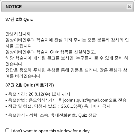
NOTICE
37권 2호 Quiz
MENU
T
o
안녕하십니까.
g
임상이비인후과 학술지에 관심 가져 주시는 모든 분들께 감사의 인
g
J Clin Otolaryngol Head Neck Surg
2005
;
사를 드립니다.
l
16
(
1
):
33
-
40
임상이비인후과 학술지 Quiz 항목을 신설하였고,
e
pISSN: 1225-0244, eISSN: 2713-833X
해당 학술지에 게재된 원고를 보시면 누구든지 풀 수 있게 준비 하
n
DOI:
https://doi.org/10.35420/jcohns.2005.16.1.33
였습니다.
a
특집
v
정답을 응모해 주시면 추첨을 통해 경품을 드리니, 많은 관심과 참
i
여를 바라겠습니다.
메니에르병의 감별진단
g
37권 2호 Quiz (
바로가기
)
a
1
,
*
1
고의경
,
이일우
t
- 응모기간 : 26.8.12(수) 12시 까지
i
Differential Diagnosis of Meniere’s Disease
- 응모방법 : 응모양식* 기재 후 jcohns.quiz@gmail.com으로 전송
o
1
,
*
1
Eui-Kyung Goh
,
Il-Woo Lee
- 정답 및 해설, 당첨자 발표 : 26.8.13(목) 홈페이지 공지
n
* 응모양식 - 성함, 소속, 휴대전화번호, Quiz 정답
Author Information & Copyright
▼
Published Online: May 31, 2020
I don't want to open this window for a day.