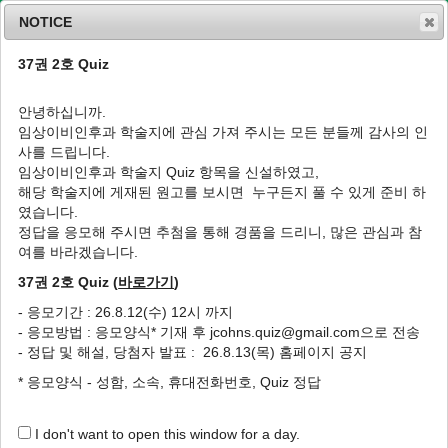
NOTICE
37권 2호 Quiz
MENU
T
o
안녕하십니까.
g
임상이비인후과 학술지에 관심 가져 주시는 모든 분들께 감사의 인
g
J Clin Otolaryngol Head Neck Surg
2005
;
사를 드립니다.
l
16
(
1
):
30
-
32
임상이비인후과 학술지 Quiz 항목을 신설하였고,
e
pISSN: 1225-0244, eISSN: 2713-833X
해당 학술지에 게재된 원고를 보시면 누구든지 풀 수 있게 준비 하
n
DOI:
https://doi.org/10.35420/jcohns.2005.16.1.30
였습니다.
a
특집
v
정답을 응모해 주시면 추첨을 통해 경품을 드리니, 많은 관심과 참
i
여를 바라겠습니다.
메니에르병의 수술
g
37권 2호 Quiz (
바로가기
)
a
1
,
*
이원상
t
- 응모기간 : 26.8.12(수) 12시 까지
i
Surgical Options in Meniere’s Disease
- 응모방법 : 응모양식* 기재 후 jcohns.quiz@gmail.com으로 전송
o
1
,
*
Won Sang Lee
- 정답 및 해설, 당첨자 발표 : 26.8.13(목) 홈페이지 공지
n
* 응모양식 - 성함, 소속, 휴대전화번호, Quiz 정답
Author Information & Copyright
▼
Published Online: May 31, 2020
I don't want to open this window for a day.