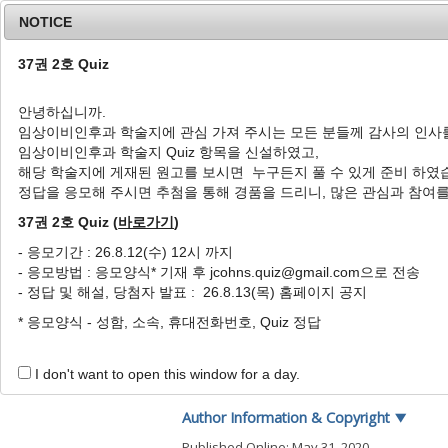
NOTICE
37권 2호 Quiz
안녕하십니까.
임상이비인후과 학술지에 관심 가져 주시는 모든 분들께 감사의 인사
Home
Journal Info
Article A
임상이비인후과 학술지 Quiz 항목을 신설하였고,
해당 학술지에 게재된 원고를 보시면 누구든지 풀 수 있게 준비 하였
J Clin Otolaryngol Head Neck Surg
2005
;
16
(
1
정답을 응모해 주시면 추첨을 통해 경품을 드리니, 많은 관심과 참여
pISSN: 1225-0244, eISSN: 2713-833X
DOI:
https://doi.org/10.35420/jcohns.2005.16
37권 2호 Quiz (
바로가기
)
특집
- 응모기간 : 26.8.12(수) 12시 까지
- 응모방법 : 응모양식* 기재 후 jcohns.quiz@gmail.com으로 전송
메니에르병의 병인론
- 정답 및 해설, 당첨자 발표 : 26.8.13(목) 홈페이지 공지
1
,
*
이준호
* 응모양식 - 성함, 소속, 휴대전화번호, Quiz 정답
Pathophysiology of Meniere
1
,
*
Jun Ho Lee
I don't want to open this window for a day.
Author Information & Copyright
▼
Published Online: May 31, 2020