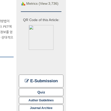
Metrics (View:3,736)
QR Code of this Article:
검사방법이
. PET에
 정보를 얻
다 상대적으
E-Submission
Quiz
Author Guidelines
Journal Archive