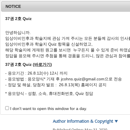
NOTICE
37권 2호 Quiz
안녕하십니까.
임상이비인후과 학술지에 관심 가져 주시는 모든 분들께 감사의 인사
Home
Journal Info
Article A
임상이비인후과 학술지 Quiz 항목을 신설하였고,
해당 학술지에 게재된 원고를 보시면 누구든지 풀 수 있게 준비 하였
J Clin Otolaryngol Head Neck Surg
2005
;
16
(
1
정답을 응모해 주시면 추첨을 통해 경품을 드리니, 많은 관심과 참여
pISSN: 1225-0244, eISSN: 2713-833X
DOI:
https://doi.org/10.35420/jcohns.2005.16
37권 2호 Quiz (
바로가기
)
증례
- 응모기간 : 26.8.12(수) 12시 까지
- 응모방법 : 응모양식* 기재 후 jcohns.quiz@gmail.com으로 전송
두경부암에서의 PET-CT의 
- 정답 및 해설, 당첨자 발표 : 26.8.13(목) 홈페이지 공지
1
,
*
김인주
* 응모양식 - 성함, 소속, 휴대전화번호, Quiz 정답
Availability of PET-CT in 
1
,
*
In Ju Kim
I don't want to open this window for a day.
Author Information & Copyright
▼
Published Online: May 31, 2020