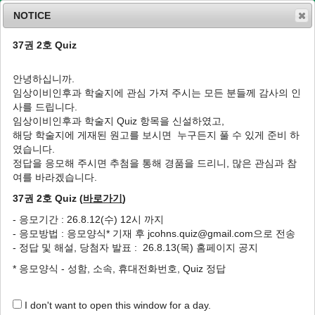
NOTICE
37권 2호 Quiz
MENU
T
o
안녕하십니까.
g
임상이비인후과 학술지에 관심 가져 주시는 모든 분들께 감사의 인
g
J Clin Otolaryngol Head Neck Surg
2003
;
사를 드립니다.
l
14
(
1
):
32
-
39
임상이비인후과 학술지 Quiz 항목을 신설하였고,
e
pISSN: 1225-0244, eISSN: 2713-833X
해당 학술지에 게재된 원고를 보시면 누구든지 풀 수 있게 준비 하
n
DOI:
https://doi.org/10.35420/jcohns.2003.14.1.32
였습니다.
a
특집
v
정답을 응모해 주시면 추첨을 통해 경품을 드리니, 많은 관심과 참
i
여를 바라겠습니다.
구강 및 구인두 재건술
g
37권 2호 Quiz (
바로가기
)
a
1
,
*
김민식
t
- 응모기간 : 26.8.12(수) 12시 까지
i
Reconstruction of the Oral Cavity and
- 응모방법 : 응모양식* 기재 후 jcohns.quiz@gmail.com으로 전송
o
Oropharynx
- 정답 및 해설, 당첨자 발표 : 26.8.13(목) 홈페이지 공지
n
1
,
*
Min-Sik Kim
* 응모양식 - 성함, 소속, 휴대전화번호, Quiz 정답
Author Information & Copyright
▼
I don't want to open this window for a day.
Published Online: May 31, 2020