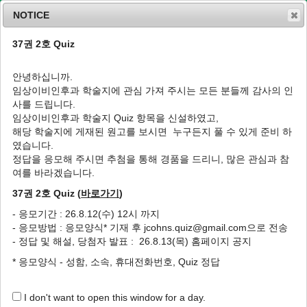
NOTICE
37권 2호 Quiz
MENU
T
o
안녕하십니까.
g
임상이비인후과 학술지에 관심 가져 주시는 모든 분들께 감사의 인
g
J Clin Otolaryngol Head Neck Surg
2002
;
사를 드립니다.
l
13
(
1
):
41
-
49
임상이비인후과 학술지 Quiz 항목을 신설하였고,
e
pISSN: 1225-0244, eISSN: 2713-833X
해당 학술지에 게재된 원고를 보시면 누구든지 풀 수 있게 준비 하
n
DOI:
https://doi.org/10.35420/jcohns.2002.13.1.41
였습니다.
a
Review
v
정답을 응모해 주시면 추첨을 통해 경품을 드리니, 많은 관심과 참
i
여를 바라겠습니다.
메니에르병의 청각학적 진단
g
37권 2호 Quiz (
바로가기
)
a
1
,
*
1
1
고의경
,
이일우
,
전경명
t
- 응모기간 : 26.8.12(수) 12시 까지
i
Audiologic Evaluation of Meniere’s
- 응모방법 : 응모양식* 기재 후 jcohns.quiz@gmail.com으로 전송
o
Disease-Dehydration Test and
- 정답 및 해설, 당첨자 발표 : 26.8.13(목) 홈페이지 공지
n
Electrocochleography
* 응모양식 - 성함, 소속, 휴대전화번호, Quiz 정답
1
,
*
1
1
Eui-Kyung Goh
,
Ill-Woo Lee
,
Kyong-Myong Chon
I don't want to open this window for a day.
Author Information & Copyright
▼