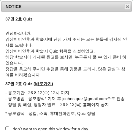
NOTICE
37권 2호 Quiz
MENU
T
o
안녕하십니까.
g
임상이비인후과 학술지에 관심 가져 주시는 모든 분들께 감사의 인
g
J Clin Otolaryngol Head Neck Surg
2002
;
사를 드립니다.
l
13
(
1
):
20
-
29
임상이비인후과 학술지 Quiz 항목을 신설하였고,
e
pISSN: 1225-0244, eISSN: 2713-833X
해당 학술지에 게재된 원고를 보시면 누구든지 풀 수 있게 준비 하
n
DOI:
https://doi.org/10.35420/jcohns.2002.13.1.20
였습니다.
a
특집
v
정답을 응모해 주시면 추첨을 통해 경품을 드리니, 많은 관심과 참
i
여를 바라겠습니다.
폐쇄형 유양동삭개술에 의한 재발성 진주종의
g
방지 방법
37권 2호 Quiz (
바로가기
)
a
t
1
,
*
1
이광선
,
안중호
- 응모기간 : 26.8.12(수) 12시 까지
i
- 응모방법 : 응모양식* 기재 후 jcohns.quiz@gmail.com으로 전송
o
Preventive Surgical Measurement for the
- 정답 및 해설, 당첨자 발표 : 26.8.13(목) 홈페이지 공지
n
Recurrent Cholesteatoma in Canal Wall
* 응모양식 - 성함, 소속, 휴대전화번호, Quiz 정답
Up Mastoidectomy
1
,
*
1
Kwang-Sun Lee
,
Joong Ho Ahn
I don't want to open this window for a day.