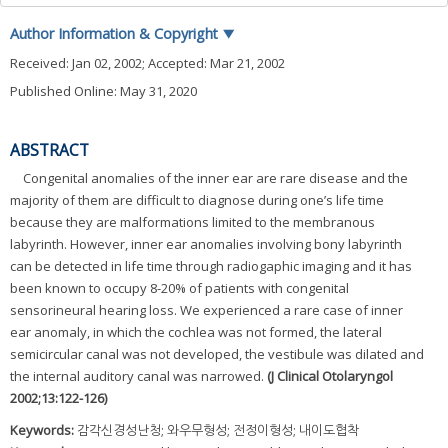
Author Information & Copyright
▼
Received:
Jan 02, 2002
; Accepted:
Mar 21, 2002
Published Online: May 31, 2020
ABSTRACT
Congenital anomalies of the inner ear are rare disease and the
majority of them are difficult to diagnose during one’s life time
because they are malformations limited to the membranous
labyrinth. However, inner ear anomalies involving bony labyrinth
can be detected in life time through radiogaphic imaging and it has
been known to occupy 8-20% of patients with congenital
sensorineural hearing loss. We experienced a rare case of inner
ear anomaly, in which the cochlea was not formed, the lateral
semicircular canal was not developed, the vestibule was dilated and
the internal auditory canal was narrowed.
(J Clinical Otolaryngol
2002;13:122-126)
Keywords:
감각신경성난청; 와우무형성; 전정이형성; 내이도협착