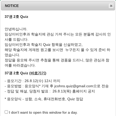
NOTICE
37권 2호 Quiz
MENU
T
o
안녕하십니까.
g
임상이비인후과 학술지에 관심 가져 주시는 모든 분들께 감사의 인
g
J Clin Otolaryngol Head Neck Surg
2002
;
사를 드립니다.
l
13
(
1
):
122
-
126
임상이비인후과 학술지 Quiz 항목을 신설하였고,
e
pISSN: 1225-0244, eISSN: 2713-833X
해당 학술지에 게재된 원고를 보시면 누구든지 풀 수 있게 준비 하
n
DOI:
https://doi.org/10.35420/jcohns.2002.13.1.122
였습니다.
a
증례
v
정답을 응모해 주시면 추첨을 통해 경품을 드리니, 많은 관심과 참
i
여를 바라겠습니다.
내이도협착 및 전정계이형성을 동반한 와우무
g
형성 1예
37권 2호 Quiz (
바로가기
)
a
t
1
1
,
*
1
1
김은석
,
장백암
,
강기석
,
강정한
- 응모기간 : 26.8.12(수) 12시 까지
i
- 응모방법 : 응모양식* 기재 후 jcohns.quiz@gmail.com으로 전송
o
A Case of Cochlear Aplasia with Narrow
- 정답 및 해설, 당첨자 발표 : 26.8.13(목) 홈페이지 공지
n
Internal Auditory Canal and Dysplastic
* 응모양식 - 성함, 소속, 휴대전화번호, Quiz 정답
Vestibular System
1
1
,
*
1
Eun Seok Kim
,
Baik Ahm Chang
,
Ki Seok Kang
,
Jung Han
I don't want to open this window for a day.
1
Kang