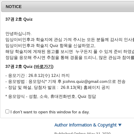
NOTICE
37권 2호 Quiz
안녕하십니까.
임상이비인후과 학술지에 관심 가져 주시는 모든 분들께 감사의 인사
Home
Journal Info
Article A
임상이비인후과 학술지 Quiz 항목을 신설하였고,
해당 학술지에 게재된 원고를 보시면 누구든지 풀 수 있게 준비 하였
J Clin Otolaryngol Head Neck Surg
1990
;
1
(
1
):
정답을 응모해 주시면 추첨을 통해 경품을 드리니, 많은 관심과 참여
pISSN: 1225-0244, eISSN: 2713-833X
DOI:
https://doi.org/10.35420/jcohns.1990.1.
37권 2호 Quiz (
바로가기
)
종설
- 응모기간 : 26.8.12(수) 12시 까지
- 응모방법 : 응모양식* 기재 후 jcohns.quiz@gmail.com으로 전송
즉두골 자극 이식 보청장치
- 정답 및 해설, 당첨자 발표 : 26.8.13(목) 홈페이지 공지
1
1
고의경
,
전경명
* 응모양식 - 성함, 소속, 휴대전화번호, Quiz 정답
Temporal Bone Stimulation
1
1
Eui Kyung Goh
,
Kyong Myong Chon
I don't want to open this window for a day.
Author Information & Copyright
▼
Published Online: May 31, 2020