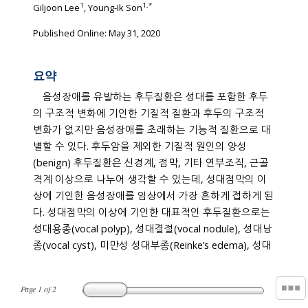
1
1
,
*
Giljoon Lee
, Young-Ik Son
Published Online: May 31, 2020
요약
음성장애를 유발하는 후두질환은 성대를 포함한 후두
의 구조적 변화에 기인한 기질적 질환과 후두의 구조적
변화가 없지만 음성장애를 초래하는 기능적 질환으로 대
별할 수 있다. 후두암을 제외한 기질적 원인의 양성
(benign) 후두질환은 신경계, 점막, 기타 연부조직, 근골
격계 이상으로 나누어 생각할 수 있는데, 성대점막의 이
상에 기인한 음성장애를 임상에서 가장 흔하게 접하게 된
다. 성대점막의 이상에 기인한 대표적인 후두질환으로는
성대용종(vocal polyp), 성대결절(vocal nodule), 성대낭
종(vocal cyst), 미만성 성대부종(Reinke’s edema), 성대
Page
1
of
2