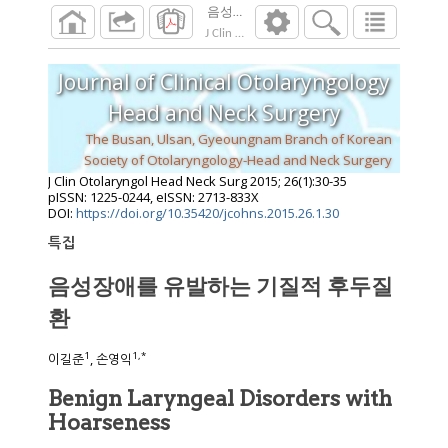
음성장애를 유발하는 기질적 후두질환
J Clin Otolaryngol Head Neck Surg
2015
;
26
(
1
Journal of Clinical Otolaryngology
Head and Neck Surgery
The Busan, Ulsan, Gyeoungnam Branch of Korean
Society of Otolaryngology-Head and Neck Surgery
J Clin Otolaryngol Head Neck Surg
2015
;
26
(
1
):
30
-
35
pISSN: 1225-0244, eISSN: 2713-833X
DOI:
https://doi.org/10.35420/jcohns.2015.26.1.30
특집
음성장애를 유발하는 기질적 후두질
환
1
1
,
*
이길준
, 손영익
Benign Laryngeal Disorders with
Hoarseness