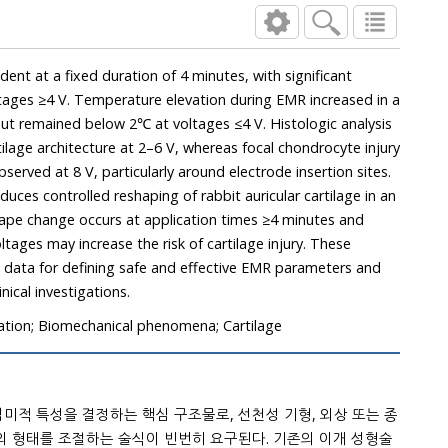
emained below 2℃ at voltages ≤4 V. Histologic analysis
hitecture at 2–6 V, whereas focal chondrocyte injury
and matrix disruption were observed at 8 V, particularly around electrode insertion sites.
R effectively induces controlled reshaping of rabbit auricular cartilage in an
change occurs at application times ≥4 minutes and
increase the risk of cartilage injury. These
ing safe and effective EMR parameters and
d clinical investigations.
ulation; Biomechanical phenomena; Cartilage
미적 특성을 결정하는 핵심 구조물로, 선천성 기형, 외상 또는 종
술식이 빈번히 요구된다. 기존의 이개 성형술