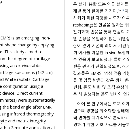
26
은 절개, 봉합 또는 연골 절제를
1
–
3)
재발 등의 한계를 가진다.
이
reshaping)은 연골을 원하는 형태로 변형시킨 상태에서 저전압 직류 전류를 인가하여, 국소적인
 emerging, non-
열 손상을 유발하지 않는 비열성 방식으로 작용하며, 장비가 비교적 단순하고 비용이 낮다는 장
 by applying
끼 이개를 이용한 in vivo 모델에서 바늘 
수 있음이 보고되었다. 특히 전
lterations using an
ex vivo
rabbit
반응 관계가 관찰되었으며, 장기 추적 관찰에서도 변형된 형태가 유지됨이 확인되었다. 이러한
ecimens (1×2 cm)
결과들은 EMR의 임상 적용 가능성을 뒷받
lage
류 및 염증 반응과 같은 생체 
변형, 온도 변화 및 조직 손상에 미치는 영향을 정밀하게 평가하는 데 한계가 있다. 특히 EMR 
용 시 발생하는 온도 변화와 연
이에 본 연구에서는 토끼 이개
변수의 영향을 최소화한 상태에서 전압과 적용 시간에 따
적 변화를 체계적으로 분석하고자
cyte and matrix integrity.
명하기 위한 기초 자료를
ion at