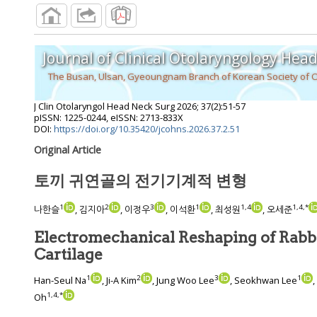
The Busan, Ulsan, Gyeoungnam Branch of Korean Society of Otolaryngology-Head and Neck
J Clin Otolaryngol Head Neck Surg
2026
;
37
(
2
):
51
-
57
pISSN: 1225-0244, eISSN: 2713-833X
DOI:
https://doi.org/10.35420/jcohns.2026.37.2.51
Original Article
토끼 귀연골의 전기기계적 변형
1
2
3
1
1
,
4
1
,
4
,
*
나한슬
, 김지아
, 이정우
, 이석환
, 최성원
, 오세준
Electromechanical Reshaping of Rabb
Cartilage
1
2
3
1
Han-Seul Na
, Ji-A Kim
, Jung Woo Lee
, Seokhwan Lee
1
,
4
,
*
Oh