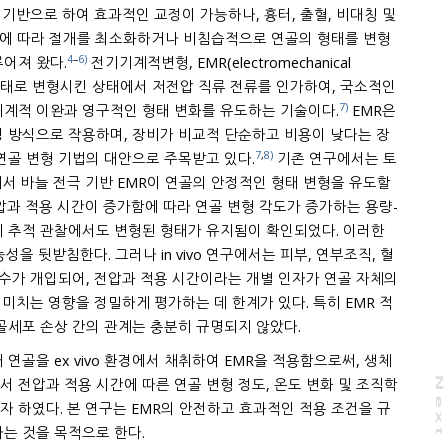
 기반으로 하여 효과적인 교정이 가능하나, 흉터, 출혈, 비대칭 및
에 따라 절개를 최소화하거나 비침습적으로 연골의 형태를 변형
4
–
6)
시키기 위한 다양한 시도가 이루어져 왔다.
전기기계적변형, EMR(electromechanical
7)
전기화학 반응을 통해 연골의 기계적 이완과 영구적인 형태 변화를 유도하는 기술이다.
EMR은
7
,
8)
점이 있어 기존의 레이저 기반 연골 변형 기법의 대안으로 주목받고 있다.
기존 연구에서는 토
전극 기반 EMR이 연골의 안정적인 형태 변형을 유도할
압과 적용 시간이 증가함에 따라 연골 변형 각도가 증가하는 용량-
침한다. 그러나 in vivo 연구에서는 피부, 연부조직, 혈
변수가 개입되어, 전압과 적용 시간이라는 개별 인자가 연골 자체의
적
골세포 손상 간의 관계는 충분히 규명되지 않았다.
 연골을 ex vivo 환경에서 채취하여 EMR을 적용함으로써, 생체
른 연골 변형 정도, 온도 변화 및 조직학
N
e
x
t
a
g
 하였다. 본 연구는 EMR의 안전하고 효과적인 적용 조건을 규
 제공하는 것을 목적으로 한다.