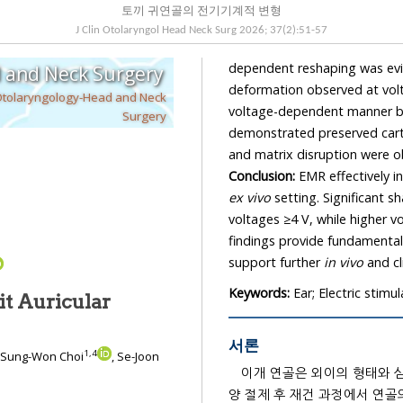
토끼 귀연골의 전기기계적 변형
J Clin Otolaryngol Head Neck Surg
2026
;
37
(
2
):
51
-
57
dependent reshaping was evident at a fixed duration of 4 minutes, with significant
Journal of Clinical Otolaryngology Head and Neck Surgery
deformation observed at voltages ≥4 V. Temperature elevation during EMR increased in a
voltage-dependent manner but r
Surgery
demonstrated preserved cartilage arc
Conclusion:
EM
ex vivo
setting. Significant shape 
voltages ≥4 V, while higher voltages may 
findings provide fundamental data for defin
support further
in vivo
an
Keywords:
Ear; Electric stim
it Auricular
서론
1
,
4
, Sung-Won Choi
, Se-Joon
이개 연골은 외이의 형태와 심
양 절제 후 재건 과정에서 연골의 형태를 조절하는 