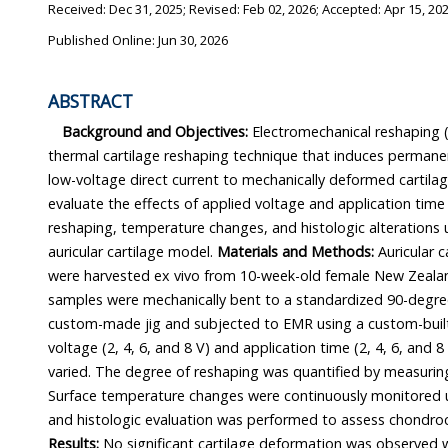
Received:
Dec 31, 2025
; Revised:
Feb 02, 2026
; Accepted:
Apr 15, 20
Published Online: Jun 30, 2026
ABSTRACT
Background and Objectives:
Electromechanical reshaping (EMR) is an
thermal cartilage reshaping technique that induces permanent shape change
low-voltage direct current to mechanically deformed cartilage. This study aimed to
evaluate the effects of applied voltage and application time on the degree of cartilage
reshaping, temperature changes, and histologic a
auricular cartilage model.
Materials and Methods:
Auricular cartilage sp
were harvested ex vivo from 10-week-old female New Zealand White rabbits. Carti
samples were mechanically bent to a standardized 90-degree configuration using a
custom-made jig and subjected to EMR using a custom-built device. Direct current
voltage (2, 4, 6, and 8 V) and application time (2, 4, 6, and 8 minutes) were systematically
varied. The degree of reshaping was quantified by measuring the bend angle after EMR.
Surface temperature changes were continuously monitored using infrared thermography,
and histologic evaluation was performed to assess chondro
Results:
No significant cartilage deformation was observed with a 2-minute applicat